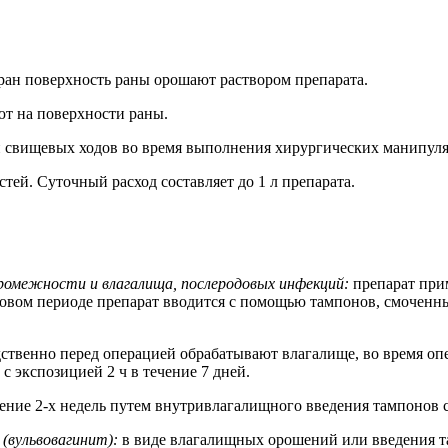
ан поверхность раны орошают раствором препарата.
т на поверхности раны.
и свищевых ходов во время выполнения хирургических манипул
ей. Суточный расход составляет до 1 л препарата.
промежности и влагалища, послеродовых инфекций:
препарат прим
довом периоде препарат вводится с помощью тампонов, смоченны
твенно перед операцией обрабатывают влагалище, во время опер
с экспозицией 2 ч в течение 7 дней.
ение 2-х недель путем внутривлагалищного введения тампонов с
 (вульвовагинит):
в виде влагалищных орошений или введения там