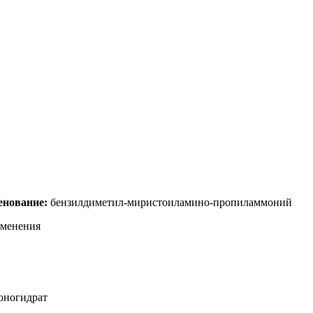
енование:
бензилдиметил-миристоиламино-пропиламмоний
именения
оногидрат