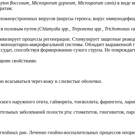
yton floccosum
,
Microsporum gypseum
, Microsporum canis)
в виде м
ратам.
ложноустроенных вирусов (вирусы герпеса, вирус иммунодефици
хся половым путем
(Chlamydia spp., Treponema spp., Trichomonas vag
визирует процессы регенерации. Стимулирует защитные реакции
 моноцитарно-макрофагальной системы. Обладает выраженной г
ссудат, способствуя формированию сухого струпа. Не повреждае
щими свойствами.
 всасываться через кожу и слизистые оболочки.
кого наружного отита, гайморита, тонзиллита, фарингита, лари
ельных заболеваний полости рта: стоматитов, гингивитов, пар
гнойных ран. Лечение гнойно-воспалительных процессов опорно