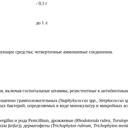
тво) - 0,1 г
до 1 л
ующие средства; четвертичные аммониевые соединения.
я, включая госпитальные штаммы, резистентные к антибиотика
отношении грамположительных
(Staphylococcus spp., Streptococcus 
ных бактерий, определяемых в виде монокультур и микробных а
gillus и рода Penicillium, дрожжевые
(Rhodotorula rubra, Torulops
zia furfur))
, дерматофиты
(Trichophyton rubrum,
Trichophyton ment