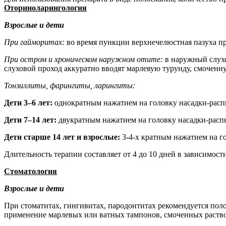
Оториноларингология
Взрослые и дети
При гайморитах:
во время пункции верхнечелюстная пазуха п
При остром и хроническом наружном отите:
в наружный слухо
слуховой проход аккуратно вводят марлевую турунду, смоченную
Тонзиллиты, фарингиты, ларингиты:
Дети 3
–6 лет:
однократным нажатием на головку насадки-расп
Дети 7
–14 лет:
двукратным нажатием на головку насадки-расп
Дети старше 14 лет и взрослые:
3
-
4-х кратным нажатием на г
Длительность терапии составляет от 4 до 10 дней в зависимост
Стоматология
Взрослые и дети
При стоматитах, гингивитах, пародонтитах рекомендуется поло
применение марлевых или ватных тампонов, смоченных раство