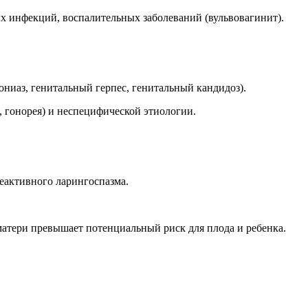
х инфекций, воспалительных заболеваний (вульвовагинит).
ниаз, генитальный герпес, генитальный кандидоз).
 гонорея) и неспецифической этиологии.
реактивного ларингоспазма.
матери превышает потенциальный риск для плода и ребенка.