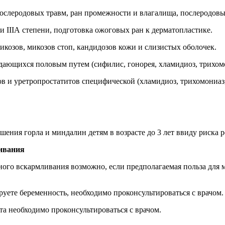
ослеродовых травм, ран промежности и влагалища, послеродовы
и IIIА степени, подготовка ожоговых ран к дерматопластике.
козов, микозов стоп, кандидозов кожи и слизистых оболочек.
ающихся половым путем (сифилис, гонорея, хламидиоз, трихомо
в и уретропростатитов специфической (хламидиоз, трихомониаз,
шения горла и миндалин детям в возрасте до 3 лет ввиду риска 
ливания
ного вскармливания возможно, если предполагаемая польза для 
уете беременность, необходимо проконсультироваться с врачом.
а необходимо проконсультироваться с врачом.