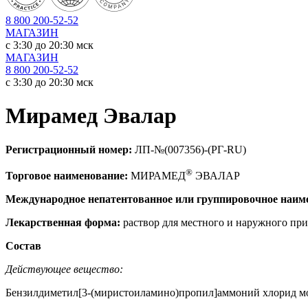
8 800 200-52-52
МАГАЗИН
c 3:30 до 20:30 мск
МАГАЗИН
8 800 200-52-52
c 3:30 до 20:30 мск
Мирамед Эвалар
Регистрационный номер:
ЛП-№(007356)-(РГ-RU)
®
Торговое наименование:
МИРАМЕД
ЭВАЛАР
Международное непатентованное или группировочное наим
Лекарственная форма:
раствор для местного и наружного пр
Состав
Действующее вещество:
Бензилдиметил[3-(миристоиламино)пропил]аммоний хлорид м