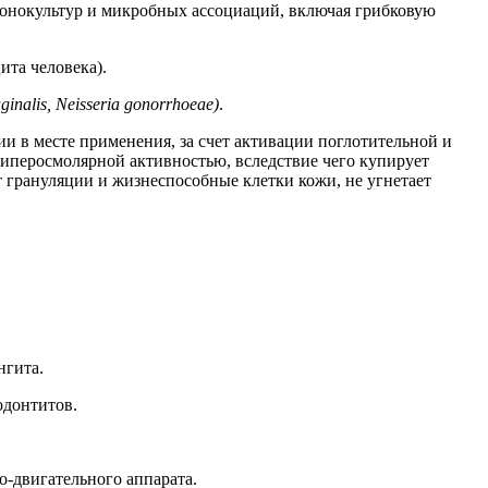
онокультур и микробных ассоциаций, включая грибковую
та человека).
inalis, Neisseria gonorrhoeae)
.
 в месте применения, за счет активации поглотительной и
иперосмолярной активностью, вследствие чего купирует
т грануляции и жизнеспособные клетки кожи, не угнетает
нгита.
одонтитов.
-двигательного аппарата.