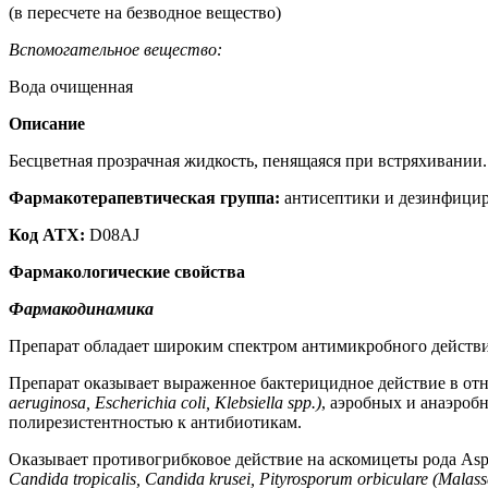
(в пересчете на безводное вещес
Вспомогательное вещество:
Вода очищенная 
Описание
Бесцветная прозрачная жидкость, пенящаяся при встряхивании.
Фармакотерапевтическая группа:
антисептики и дезинфицир
Код АТХ:
D08AJ
Фармакологические свойства
Фармакодинамика
Препарат обладает широким спектром антимикробного действи
Препарат оказывает выраженное бактерицидное действие в 
aeruginosa, Escherichia coli, Klebsiella spp.)
, аэробных и анаэроб
полирезистентностью к антибиотикам.
Оказывает противогрибковое действие на аскомицеты рода Asper
Candida tropicalis, Candida krusei, Pityrosporum orbiculare (Malasse