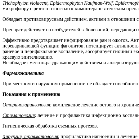
Trichophyton violacent
,
Epidermophyton Kaufman
-
Wolf
,
Epidermoph
микрофлору с резистентностью к химиотерапевтическим препа
Обладает противовирусным действием, активен в отношении с
Препарат действует на возбудителей заболеваний, передающи
Эффективно предотвращает инфицирование ран и ожогов. Акти
переваривающей функции фагоцитов, потенцирует активность
раневое и перифокальное воспаление, абсорбирует гнойный эк
краевую эпителизацию.
Не обладает местно-раздражающим действием и аллергизирую
Фармакокинетика
При местном и наружном применении не обладает способностью
Показания к применению
Оториноларингология
:
комплексное лечение острого и хроничес
Стоматология
:
лечение и профилактика инфекционно-воспалит
Гигиеническая обработка съемных протезов.
Хирургия, травматология
:
профилактика нагноений и лечение 