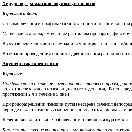
Хирургия, травматология, комбустиология
Взрослые и дети
С целью лечения и профилактики вторичного инфицирования р
Марлевые тампоны, смоченные раствором препарата, фиксирую
В случае необходимости возможно тампонирование раны и/ил
Возможно проведение активного дренирования ран и/или полост
Акушерство, гинекология
Взрослые
Профилактика и лечение нагноений послеродовых травм, ран 
родах (после каждого влагалищного исследования). В послеро
протяжении 2 ч в течение 5 дней.
При родоразрешении женщин путем кесарева сечения непосредс
периоде вводят тампоны, смоченные препаратом, во влагалище 
Лечение воспалительных заболеваний проводится курсом в теч
Комплексное лечение воспалительных заболеваний в гинекологии