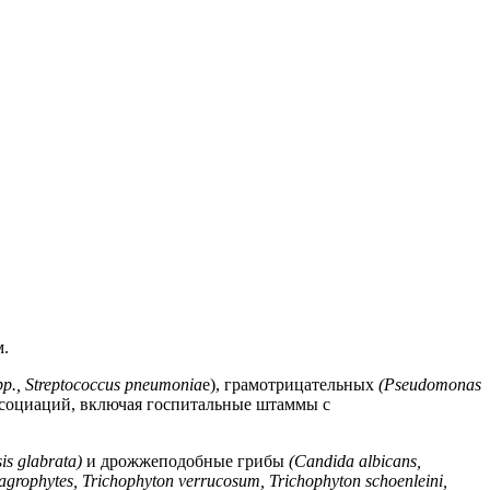
м.
spp., Streptococcus pneumonia
e), грамотрицательных
(Pseudomonas
ссоциаций, включая госпитальные штаммы с
is glabrata)
и дрожжеподобные грибы
(Candida albicans,
agrophytes
,
Trichophyton verrucosum
,
Trichophyton schoenleini
,