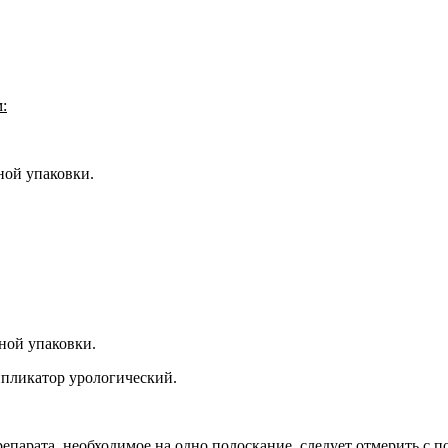
:
ной упаковки.
ной упаковки.
ппликатор урологический.
репарата, необходимое на одно полоскание, следует отмерить с 