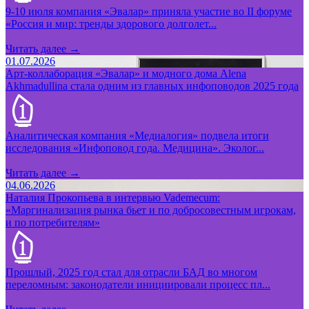
9-10 июля компания «Эвалар» приняла участие во II форуме
«Россия и мир: тренды здорового долголет...
Читать далее →
01.07.2026
Арт-коллаборация «Эвалар» и модного дома Alena
Akhmadullina стала одним из главных инфоповодов 2025 года
Аналитическая компания «Медиалогия» подвела итоги
исследования «Инфоповод года. Медицина». Эколог...
Читать далее →
04.06.2026
Наталия Прокопьева в интервью Vademecum:
«Маргинализация рынка бьет и по добросовестным игрокам,
и по потребителям»
Прошлый, 2025 год стал для отрасли БАД во многом
переломным: законодатели инициировали процесс пл...