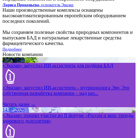
Лариса Прокопьева,
основатель Эвалар
Наши производственные комплексы оснащены
высокоавтоматизированным европейским оборудованием
последних поколений.
Мы сохраняем полезные свойства природных компонентов и
выпускаем БАД и натуральные лекарственные средства
фармацевтического качества.
Подробнее
Новости компании
28.07.2026
«Эвалар» запустил ИИ-ассистента для подбора БАД
«Эвалар» запустил ИИ-ассистента – нутрициолога Эву. Это
собственная разработка компании – над раз...
Читать далее →
14.07.2026
«Эвалар» принял участие во II форуме «Россия и мир: тренды
здорового долголетия»