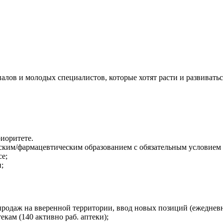
ов и молодых специалистов, которые хотят расти и развиватьс
иоритете.
ким/фармацевтическим образованием с обязательным условием н
се;
;
одаж на вверенной территории, ввод новых позиций (ежедневно
кам (140 активно раб. аптеки);