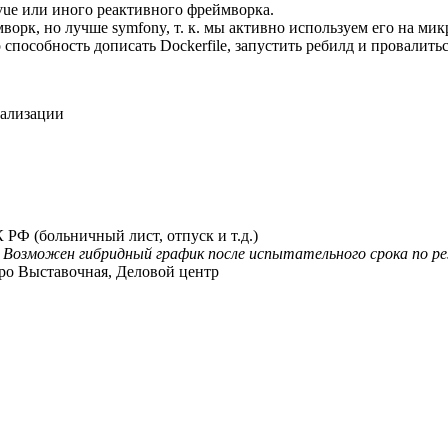
 vue или иного реактивного фреймворка.
орк, но лучше symfony, т. к. мы активно используем его на мик
 способность дописать Dockerfile, запустить ребилд и провалит
еализации
РФ (больничный лист, отпуск и т.д.)
;
Возможен гибридный график после испытательного срока по р
тро Выставочная, Деловой центр