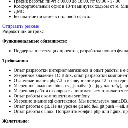
График работы: пн-чт с 09.00 до 18.00, пт 09.00 - 17.00
Комфортабельный офис в 10-ти минутах ходьбы от м. Мин
ДМС
Бесплатное питание в столовой офиса.
Отправить резюме
Разработчик битрикс
Функциональные обязанности:
Поддержание текущих проектов, разработка нового функц
Требования:
Опыт разработки интернет-магазинов и опыт работы в e-c
Уверенное владение 1C-Bitrix, опыт разработки компонент
Отличные знания php7.3 и выше, знание psr-12 и паттерн
Уверенное владение html, css, js native (на jq у нас табу), n
Уверенная работа с composer - понимать чем отличается req
Опыт работы с компонентами symfony.
Уверенно знание sql синтаксиса. Мы используем mariaDB
Опыт работы с git. Не на уровне git add && git push —all, а 
Опыт работы с linux. Поправить конфиг php или nginx, пр
Желательно: