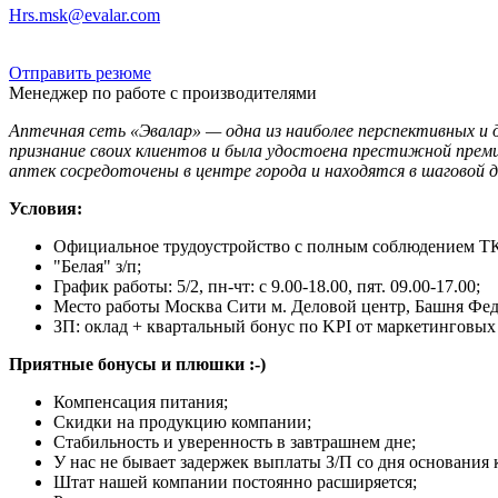
Hrs.msk@evalar.com
Отправить резюме
Менеджер по работе с производителями
Аптечная сеть «Эвалар» — одна из наиболее перспективных и 
признание своих клиентов и была удостоена престижной прем
аптек сосредоточены в центре города и находятся в шагово
Условия:
Официальное трудоустройство с полным соблюдением ТК Р
"Белая" з/п;
График работы: 5/2, пн-чт: с 9.00-18.00, пят. 09.00-17.00;
Место работы Москва Сити м. Деловой центр, Башня Фед
ЗП: оклад + квартальный бонус по KPI от маркетинговых
Приятные бонусы и плюшки :-)
Компенсация питания;
Скидки на продукцию компании;
Стабильность и уверенность в завтрашнем дне;
У нас не бывает задержек выплаты З/П со дня основания
Штат нашей компании постоянно расширяется;