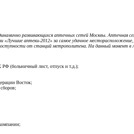
динамично развивающихся аптечных сетей Москвы. Аптечная сет
ии «Лучшие аптеки-2012» за самое удачное месторасположение
й доступности от станций метрополитена. На данный момент в 
Ф (больничный лист, отпуск и т.д.);
ерации Восток;
 сборов;
 компании;