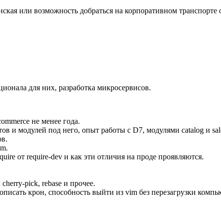
ская или возможность добраться на корпоративном транспорте о
ионала для них, разработка микросервисов.
ommerce не менее года.
ов и модулей под него, опыт работы с D7, модулями catalog и sal
ов.
pm.
uire от require-dev и как эти отличия на проде проявляются.
.
cherry-pick, rebase и прочее.
описать крон, способность выйти из vim без перезагрузки компь