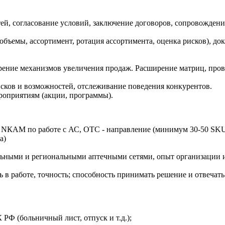
й, согласование условий, заключение договоров, сопровождени
объемы, ассортимент, ротация ассортимента, оценка рисков), 
рение механизмов увеличения продаж. Расширение матриц, прове
сков и возможностей, отслеживание поведения конкурентов.
роприятиям (акции, программы).
, NКАМ по работе с АС, ОТС - направление (минимум 30-50 SK
а)
льными и региональными аптечными сетями, опыт организации и
в работе, точность; способность принимать решение и отвечать з
Ф (больничный лист, отпуск и т.д.);