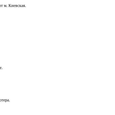
т м. Киевская.
e.
ютера.