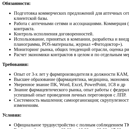
Обязанности:
Подготовка коммерческих предложений для аптечных сете
клиентской базы.
Работа с аптечными сетями и ассоциациями. Коммерция (
контракта.
Контроль исполнения договоренностей.
Использование, принятых в компании, разработка и внед
планограмма, POS-материалы, журнал «Фитодоктор»).
Мониторинг рынка, общих тенденций отрасли, оценка ри
Расчет экономики контрактов в целом и по отдельным ме
Требования:
Опыт от 3-х лет у фармпроизводителя в должности КАМ
Высшее образование (фармацевтика, медицина, экономик
Уверенное знание ПК, Word, Excel, PowerPoint, 1C8 и др
Знание фармацевтического рынка, опыт работы с федера
успешный опыт проведения личных переговоров с ЛПР.
Системность мышления; самоорганизация; скрупулезность 
изменениям.
Условия:
Официальное трудоустройство с полным соблюдением ТК Р