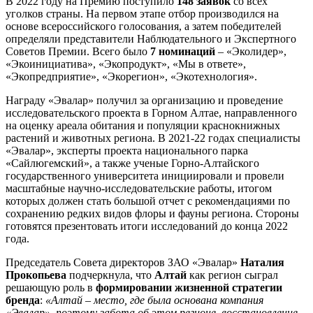
В 2022 году на Премию поступило
148 заявок
со всех
уголков страны. На первом этапе отбор производился на
основе всероссийского голосования, а затем победителей
определяли представители Наблюдательного и Экспертного
Советов Премии. Всего было
7 номинаций
– «Эколидер»,
«Экоинициатива», «Экопродукт», «Мы в ответе»,
«Экопредприятие», «Экорегион», «Экотехнология».
Награду «Эвалар» получил за организацию и проведение
исследовательского проекта в Горном Алтае, направленного
на оценку ареала обитания и популяции краснокнижных
растений и животных региона. В 2021-22 годах специалисты
«Эвалар», эксперты проекта национального парка
«Сайлюгемский», а также ученые Горно-Алтайского
государственного университета инициировали и провели
масштабные научно-исследовательские работы, итогом
которых должен стать большой отчет с рекомендациями по
сохранению редких видов флоры и фауны региона. Стороны
готовятся презентовать итоги исследований до конца 2022
года.
Председатель Совета директоров ЗАО «Эвалар»
Наталия
Прокопьева
подчеркнула, что
Алтай
как регион сыграл
решающую роль в
формировании жизненной стратегии
бренда
:
«Алтай – место, где была основана компания
«Эвалар», поэтому забота об этом регионе, восстановление