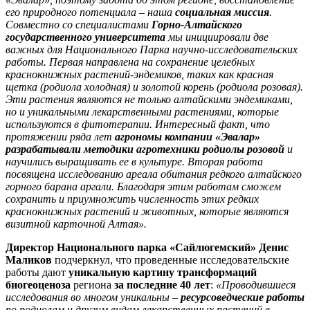
его природного потенциала – наша
социальная миссия
.
Совместно со специалистами
Горно-Алтайского
государственного университета
мы инициировали две
важных для Национального Парка научно-исследовательских
работы. Первая направлена на сохранение целебных
краснокнижных растений-эндемиков, таких как красная
щетка (родиола холодная) и золотой корень (родиола розовая).
Эти растения являются не только алтайскими эндемиками,
но и уникальными лекарственными растениями, которые
используются в фитотерапии. Интересный факт, что
протяжении ряда лет
агрономы компании «Эвалар»
разрабатывали методики агротехники родиолы розовой
и
научились выращивать ее в культуре. Вторая работа
посвящена исследованию ареала обитания редкого алтайского
горного барана аргали. Благодаря этим работам сможем
сохранить и приумножить численность этих редких
краснокнижных растений и животных, которые являются
визитной карточной Алтая».
Директор Национального парка «Сайлюгемский» Денис
Маликов
подчеркнул, что проведенные исследовательские
работы дают
уникальную картину трансформаций
биогеоценоза
региона
за последние 40 лет
:
«Проводившиеся
исследования во многом уникальны –
ресурсоведческие работы
по родиолам и другим видам лекарственных растений в