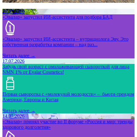
28.07.2026
«Эвалар» запустил ИИ-ассистента для подбора БАД
«Эвалар» запустил ИИ-ассистента – нутрициолога Эву. Это
собственная разработка компании – над раз...
Читать далее →
17.07.2026
Забудь свой возраст с омолаживающей сывороткой для лица
NMN 1% от Evalar Cosmetics!
Первая сыворотка с «молекулой молодости» – бьюти-трендом
Америки, Европы и Китая
Читать далее →
14.07.2026
«Эвалар» принял участие во II форуме «Россия и мир: тренды
здорового долголетия»