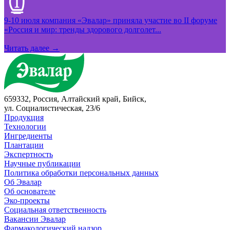
9-10 июля компания «Эвалар» приняла участие во II форуме
«Россия и мир: тренды здорового долголет...
Читать далее →
659332, Россия, Алтайский край, Бийск,
ул. Социалистическая, 23/6
Продукция
Технологии
Ингредиенты
Плантации
Экспертность
Научные публикации
Политика обработки персональных данных
Об Эвалар
Об основателе
Эко-проекты
Социальная ответственность
Вакансии Эвалар
Фармакологический надзор