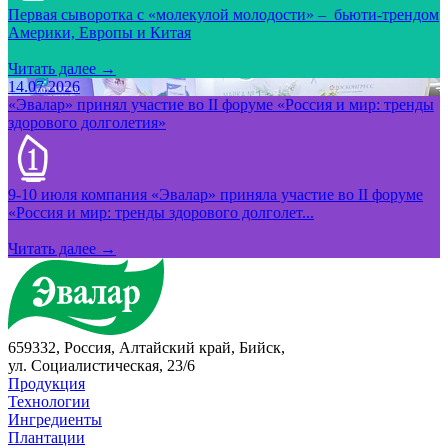
Первая сыворотка с «молекулой молодости» – бьюти-трендом
Америки, Европы и Китая
Читать далее →
14.07.2026
«Эвалар» принял участие во II форуме «Россия и мир: тренды
здорового долголетия»
9-10 июля компания «Эвалар» приняла участие во II форуме
«Россия и мир: тренды здорового долголет...
Читать далее →
659332, Россия, Алтайский край, Бийск,
ул. Социалистическая, 23/6
Продукция
Технологии
Ингредиенты
Плантации