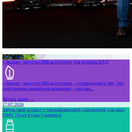
28.07.2026
«Эвалар» запустил ИИ-ассистента для подбора БАД
«Эвалар» запустил ИИ-ассистента – нутрициолога Эву. Это
собственная разработка компании – над раз...
Читать далее →
17.07.2026
Забудь свой возраст с омолаживающей сывороткой для лица
NMN 1% от Evalar Cosmetics!