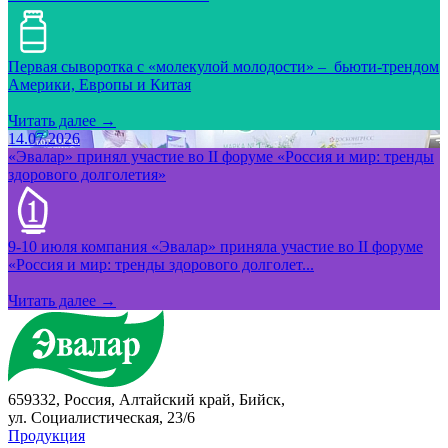
Первая сыворотка с «молекулой молодости» – бьюти-трендом
Америки, Европы и Китая
Читать далее →
14.07.2026
«Эвалар» принял участие во II форуме «Россия и мир: тренды
здорового долголетия»
9-10 июля компания «Эвалар» приняла участие во II форуме
«Россия и мир: тренды здорового долголет...
Читать далее →
659332, Россия, Алтайский край, Бийск,
ул. Социалистическая, 23/6
Продукция