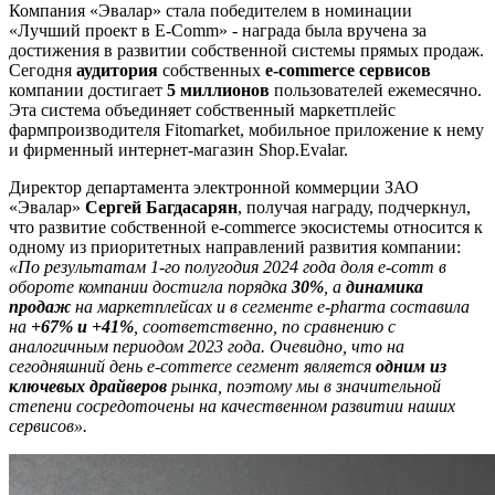
Компания «Эвалар» стала победителем в номинации
«Лучший проект в E-Comm» - награда была вручена за
достижения в развитии собственной системы прямых продаж.
Сегодня
аудитория
собственных
e-commerce сервисов
компании достигает
5 миллионов
пользователей ежемесячно.
Эта система объединяет собственный маркетплейс
фармпроизводителя Fitomarket, мобильное приложение к нему
и фирменный интернет-магазин Shop.Evalar.
Директор департамента электронной коммерции ЗАО
«Эвалар»
Сергей Багдасарян
, получая награду, подчеркнул,
что развитие собственной e-commerce экосистемы относится к
одному из приоритетных направлений развития компании:
«По результатам 1-го полугодия 2024 года доля e-comm в
обороте компании достигла порядка
30%
, а
динамика
продаж
на маркетплейсах и в сегменте e-pharma составила
на
+67% и +41%
, соответственно, по сравнению с
аналогичным периодом 2023 года. Очевидно, что на
сегодняшний день e-commerce сегмент является
одним из
ключевых драйверов
рынка, поэтому мы в значительной
степени сосредоточены на качественном развитии наших
сервисов».