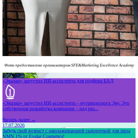
Фото предоставлено организатором SFE&Marketing Excellence Academy
28.07.2026
«Эвалар» запустил ИИ-ассистента для подбора БАД
«Эвалар» запустил ИИ-ассистента – нутрициолога Эву. Это
собственная разработка компании – над раз...
Читать далее →
17.07.2026
Забудь свой возраст с омолаживающей сывороткой для лица
NMN 1% от Evalar Cosmetics!