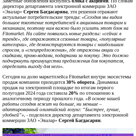
Заметные обновления коснулись
блока с акциями
. По словам
директора департамента электронной коммерции ЗАО
«Эвалар»
Сергея Багдасаряна
, эти решения отражают
актуальные потребительские тренды:
«Сегодня мы видим
большое тяготение потребителей к акционным товарам и
механикам, поэтому нам важно было усилить этот блок на
Fitomarket. На сайте появились новые разделы: «сейчас в
тренде», где отражаются сезонные товары, «популярные
категории», где демонстрируются товары с наибольшим
спросом, и «спецпредложения», где отражены акции со
скидками, промо-кодами, подарками за покупку. Это должно
подчеркнуть преимущества предложения для покупателя,
определить выгоду для него».
Сегодня на долю маркетплейса Fitomarket внутри экосистемы
продаж компании приходится
30% оборота
. Динамика
продаж на электронной площадке по итогам первого
полугодия 2024 года составила
20%
по отношению к
аналогичному периоду прошлого года.
«В основе нашей
работы сегодня лежит ни больше, ни меньше –
адаптированный олимпийский лозунг: “Быстрее, лучше,
удобней”»
, - поделился директор департамента электронной
коммерции ЗАО «Эвалар»
Сергей Багдасарян
.
28.07.2026