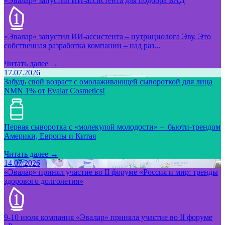
«Эвалар» запустил ИИ-ассистента для подбора БАД
«Эвалар» запустил ИИ-ассистента – нутрициолога Эву. Это
собственная разработка компании – над раз...
Читать далее →
17.07.2026
Забудь свой возраст с омолаживающей сывороткой для лица
NMN 1% от Evalar Cosmetics!
Первая сыворотка с «молекулой молодости» – бьюти-трендом
Америки, Европы и Китая
Читать далее →
14.07.2026
«Эвалар» принял участие во II форуме «Россия и мир: тренды
здорового долголетия»
9-10 июля компания «Эвалар» приняла участие во II форуме