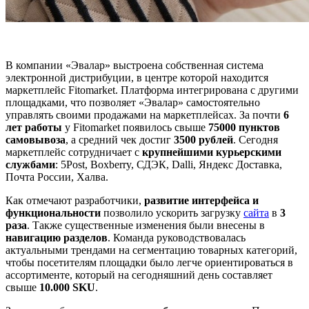
В компании «Эвалар» выстроена собственная система
электронной дистрибуции, в центре которой находится
маркетплейс Fitomarket. Платформа интегрирована с другими
площадками, что позволяет «Эвалар» самостоятельно
управлять своими продажами на маркетплейсах. За почти
6
лет работы
у Fitomarket появилось свыше
75000 пунктов
самовывоза
, а средний чек достиг
3500 рублей
. Сегодня
маркетплейс сотрудничает с
крупнейшими курьерскими
службами
: 5Post, Boxberry, СДЭК, Dalli, Яндекс Доставка,
Почта России, Халва.
Как отмечают разработчики,
развитие интерфейса и
функциональности
позволило ускорить загрузку
сайта
в
3
раза
. Также существенные изменения были внесены в
навигацию разделов
. Команда руководствовалась
актуальными трендами на сегментацию товарных категорий,
чтобы посетителям площадки было легче ориентироваться в
ассортименте, который на сегодняшний день составляет
свыше
10.000 SKU
.