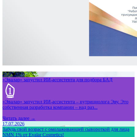
28.07.2026
«Эвалар» запустил ИИ-ассистента для подбора БАД
«Эвалар» запустил ИИ-ассистента – нутрициолога Эву. Это
собственная разработка компании – над раз...
Читать далее →
17.07.2026
Забудь свой возраст с омолаживающей сывороткой для лица
NMN 1% от Evalar Cosmetics!