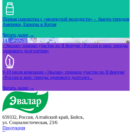
Первая сыворотка с «молекулой молодости» – бьюти-трендом
Америки, Европы и Китая
Читать далее →
14.07.2026
«Эвалар» принял участие во II форуме «Россия и мир: тренды
здорового долголетия»
9-10 июля компания «Эвалар» приняла участие во II форуме
«Россия и мир: тренды здорового долголет...
Читать далее →
659332, Россия, Алтайский край, Бийск,
ул. Социалистическая, 23/6
Продукция