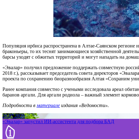
Популяция ирбиса распространена в Алтае-Саянском регионе на
браконьеры, то их теснят занимающиеся хозяйственной деятель
барсы уходят с обжитых территорий и могут нападать на домашн
«Эвалар» получил предложение поддержать совместную россий
2018 г.), рассказывает председатель совета директоров «Эвал
проекта по сохранению биоразнообразия Алтая «Сохраним уник
Ранее компания совместно с учеными исследовала ареал обита
баранов аргали. Для аргали родиола – важный элемент кормово
Подробности в
материале
издания «Ведомости».
28.07.2026
«Эвалар» запустил ИИ-ассистента для подбора БАД