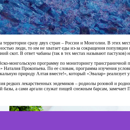
 территории сразу двух стран – России и Монголии. В этих мест
ностью люди, то им не хватает еды из-за сокращения популяции 
ий скот. В ответ чабаны (так в тех местах называют пастухов) 
ско-монгольскую программу по мониторингу трансграничной поп
ара» Наталия Прокопьева. По ее словам, программа изучения усл
альную природу Алтая вместе!», который «Эвалар» реализует уж
ния редких лекарственных эндемиков – родиолы розовой и роди
й базы, а сами аргали служат пищей снежным барсам, замечает 