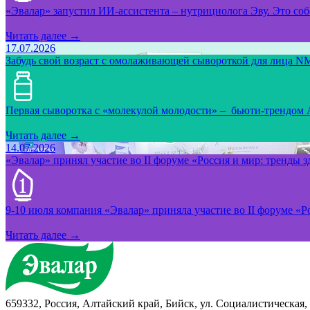
«Эвалар» запустил ИИ-ассистента – нутрициолога Эву. Это собс
Читать далее →
17.07.2026
Забудь свой возраст с омолаживающей сывороткой для лица NM
Первая сыворотка с «молекулой молодости» – бьюти-трендом
Читать далее →
14.07.2026
«Эвалар» принял участие во II форуме «Россия и мир: тренды 
9-10 июля компания «Эвалар» приняла участие во II форуме «Ро
Читать далее →
659332, Россия, Алтайский край, Бийск, ул. Социалистическая, 