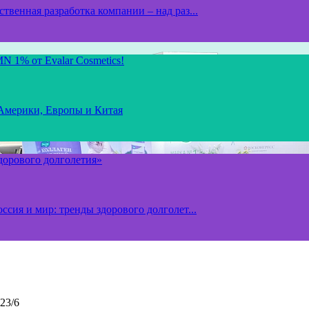
твенная разработка компании – над раз...
N 1% от Evalar Cosmetics!
 Америки, Европы и Китая
здорового долголетия»
ссия и мир: тренды здорового долголет...
23/6