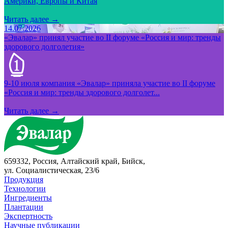
Америки, Европы и Китая
Читать далее →
14.07.2026
«Эвалар» принял участие во II форуме «Россия и мир: тренды
здорового долголетия»
9-10 июля компания «Эвалар» приняла участие во II форуме
«Россия и мир: тренды здорового долголет...
Читать далее →
659332, Россия, Алтайский край, Бийск,
ул. Социалистическая, 23/6
Продукция
Технологии
Ингредиенты
Плантации
Экспертность
Научные публикации