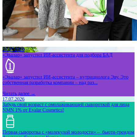
28.07.2026
«Эвалар» запустил ИИ-ассистента для подбора БАД
«Эвалар» запустил ИИ-ассистента – нутрициолога Эву. Это
собственная разработка компании – над раз...
Читать далее →
17.07.2026
Забудь свой возраст с омолаживающей сывороткой для лица
NMN 1% от Evalar Cosmetics!
Первая сыворотка с «молекулой молодости» – бьюти-трендом