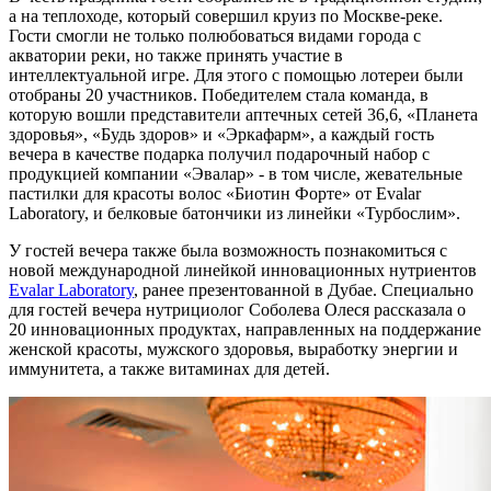
а на теплоходе, который совершил круиз по Москве-реке.
Гости смогли не только полюбоваться видами города с
акватории реки, но также принять участие в
интеллектуальной игре. Для этого с помощью лотереи были
отобраны 20 участников. Победителем стала команда, в
которую вошли представители аптечных сетей 36,6, «Планета
здоровья», «Будь здоров» и «Эркафарм», а каждый гость
вечера в качестве подарка получил подарочный набор с
продукцией компании «Эвалар» - в том числе, жевательные
пастилки для красоты волос «Биотин Форте» от Evalar
Laboratory, и белковые батончики из линейки «Турбослим».
У гостей вечера также была возможность познакомиться с
новой международной линейкой инновационных нутриентов
Evalar Laboratory
, ранее презентованной в Дубае. Специально
для гостей вечера нутрициолог Соболева Олеся рассказала о
20 инновационных продуктах, направленных на поддержание
женской красоты, мужского здоровья, выработку энергии и
иммунитета, а также витаминах для детей.