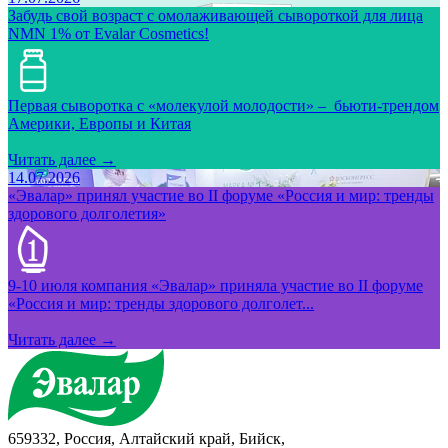
Забудь свой возраст с омолаживающей сывороткой для лица
NMN 1% от Evalar Cosmetics!
Первая сыворотка с «молекулой молодости» – бьюти-трендом
Америки, Европы и Китая
Читать далее →
14.07.2026
«Эвалар» принял участие во II форуме «Россия и мир: тренды
здорового долголетия»
9-10 июля компания «Эвалар» приняла участие во II форуме
«Россия и мир: тренды здорового долголет...
Читать далее →
659332, Россия, Алтайский край, Бийск,