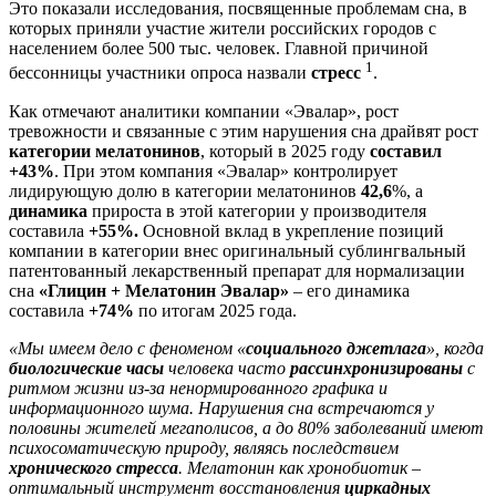
Это показали исследования, посвященные проблемам сна, в
которых приняли участие жители российских городов с
населением более 500 тыс. человек. Главной причиной
1
бессонницы участники опроса назвали
стресс
.
Как отмечают аналитики компании «Эвалар», рост
тревожности и связанные с этим нарушения сна драйвят рост
категории мелатонинов
, который в 2025 году
составил
+43%
. При этом компания «Эвалар»
контролирует
лидирующую долю в категории мелатонинов
42,6
%, а
динамика
прироста в этой категории у производителя
составила
+55%
.
Основной вклад в укрепление позиций
компании в категории внес оригинальный сублингвальный
патентованный лекарственный препарат для нормализации
сна
«Глицин + Мелатонин Эвалар»
–
его динамика
составила
+74%
по итогам 2025 года.
«Мы имеем дело с феноменом «
социального джетлага
», когда
биологические часы
человека часто
рассинхронизированы
с
ритмом жизни из-за ненормированного графика и
информационного шума. Нарушения сна встречаются у
половины жителей мегаполисов, а до 80% заболеваний имеют
психосоматическую природу, являясь последствием
хронического стресса
. Мелатонин как хронобиотик –
оптимальный инструмент восстановления
циркадных