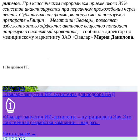
ритмов
. При классическом пероральном приеме около 85%
вещества инактивируется при первичном прохождении через
печень. Сублингвальная форма, которую мы используем в
препарате «Глицин + Мелатонин Эвалар», позволяет
избежать этого эффекта: активное вещество попадает
напрямую в системный кровоток», –
сообщила директор по
медицинскому маркетингу ЗАО «Эвалар»
Мария Данилова
.
1
По данным
РГ
.
28.07.2026
«Эвалар» запустил ИИ-ассистента для подбора БАД
«Эвалар» запустил ИИ-ассистента – нутрициолога Эву. Это
собственная разработка компании – над раз...
Читать далее →
17.07.2026