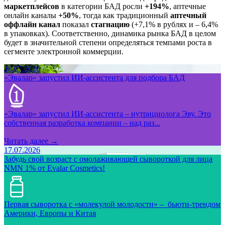
маркетплейсов
в категории БАД росли
+194%
, аптечные
онлайн каналы
+50%
, тогда как традиционный
аптечный
оффлайн канал
показал
стагнацию
(+7,1% в рублях и – 6,4%
в упаковках). Соответственно, динамика рынка БАД в целом
будет в значительной степени определяться темпами роста в
сегменте электронной коммерции.
28.07.2026
«Эвалар» запустил ИИ-ассистента для подбора БАД
«Эвалар» запустил ИИ-ассистента – нутрициолога Эву. Это
собственная разработка компании – над раз...
Читать далее →
17.07.2026
Забудь свой возраст с омолаживающей сывороткой для лица
NMN 1% от Evalar Cosmetics!
Первая сыворотка с «молекулой молодости» – бьюти-трендом
Америки, Европы и Китая