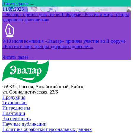
Читать далее →
14.07.2026
«Эвалар» принял участие во II форуме «Россия и мир: тренды
здорового долголетия»
9-10 июля компания «Эвалар» приняла участие во II форуме
«Россия и мир: тренды здорового долголет...
Читать далее →
659332, Россия, Алтайский край, Бийск,
ул. Социалистическая, 23/6
Продукция
Технологии
Ингредиенты
Плантации
Экспертность
Научные публикации
Политика обработки персональных данных