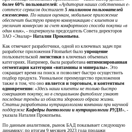
более 60% пользователей
:
«Аудитория наших собственных e-
commerce сервисов достигает
5 миллионов пользователей
ежемесячно
. По нашим оценкам, мобильное приложение
обеспечит быструю прямую коммуникацию с клиентом и
увеличит конверсию за счет комфортного способа покупки «в
один клик»
, - подчеркнула председатель Совета директоров
ЗАО «Эвалар»
Наталия Прокопьева
.
Как отмечают разработчики, одной из ключевых задач при
разработке приложения Fitomarket было
упрощение
пользовательской
логистики
в ключевых объемных
категориях. Например, была разработана
оптимизированная
сегментация категории «витамины и минералы»
. Это
сокращает время на поиск и позволяет быстро осуществить
подбор продукта. Уникальное преимущество приложения
также в том, что оно
является и торговым, и контентным
одновременно
:
«Здесь наши клиенты не только быстро
совершают покупку, но в специальном фитоблоге узнают
последние тренды из области здорового образа жизни.
Статьи разработаны нутрициологами компании при научной
поддержке
Кафедры диетологии и нутрициологии РУДН
»
, -
указала Наталия Прокопьева.
По данным аналитиков, рынок БАД показывает следующую
динамику: по итогам 9 месяцев 2023 года продажи