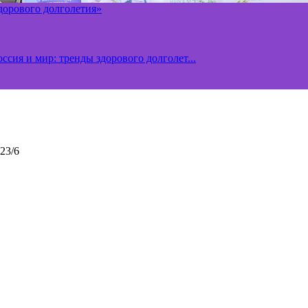
здорового долголетия»
ссия и мир: тренды здорового долголет...
23/6