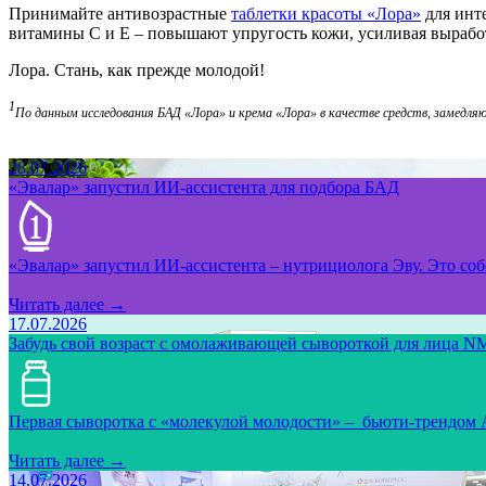
Принимайте антивозрастные
таблетки красоты «Лора»
для инт
витамины С и Е – повышают упругость кожи, усиливая выработ
Лора. Стань, как прежде молодой!
1
По данным исследования БАД «Лора» и крема «Лора» в качестве средств, замедляю
28.07.2026
«Эвалар» запустил ИИ-ассистента для подбора БАД
«Эвалар» запустил ИИ-ассистента – нутрициолога Эву. Это собс
Читать далее →
17.07.2026
Забудь свой возраст с омолаживающей сывороткой для лица NM
Первая сыворотка с «молекулой молодости» – бьюти-трендом
Читать далее →
14.07.2026