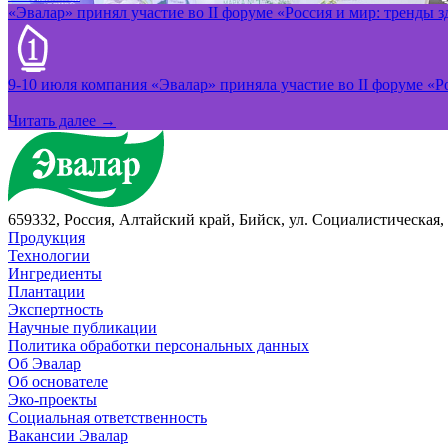
«Эвалар» принял участие во II форуме «Россия и мир: тренды 
9-10 июля компания «Эвалар» приняла участие во II форуме «Ро
Читать далее →
659332, Россия, Алтайский край, Бийск, ул. Социалистическая, 
Продукция
Технологии
Ингредиенты
Плантации
Экспертность
Научные публикации
Политика обработки персональных данных
Об Эвалар
Об основателе
Эко-проекты
Социальная ответственность
Вакансии Эвалар