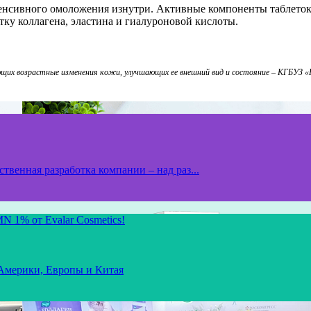
енсивного омоложения изнутри. Активные компоненты таблеток 
ку коллагена, эластина и гиалуроновой кислоты.
щих возрастные изменения кожи, улучшающих ее внешний вид и состояние – КГБУЗ «К
твенная разработка компании – над раз...
N 1% от Evalar Cosmetics!
 Америки, Европы и Китая