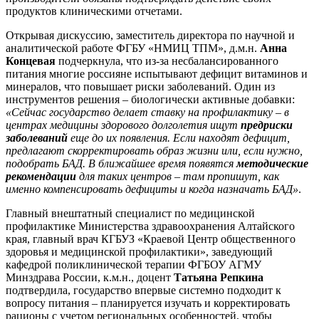
продуктов клиническими отчетами.
Открывая дискуссию, заместитель директора по научной и
аналитической работе ФГБУ «НМИЦ ТПМ», д.м.н.
Анна
Концевая
подчеркнула, что из-за несбалансированного
питания многие россияне испытывают дефицит витаминов и
минералов, что повышает риски заболеваний. Один из
инструментов решения – биологически активные добавки:
«Сейчас государство делает ставку на профилактику – в
центрах медицины здорового долголетия ищут
предриски
заболеваний
еще до их появления. Если находят дефицит,
предлагают скорректировать образ жизни или, если нужно,
подобрать БАД. В ближайшее время появятся
методические
рекомендации
для таких центров – там пропишут, как
именно компенсировать дефициты и когда назначать БАД»
.
Главный внештатный специалист по медицинской
профилактике Министерства здравоохранения Алтайского
края, главный врач КГБУЗ «Краевой Центр общественного
здоровья и медицинской профилактики», заведующий
кафедрой поликлинической терапии ФГБОУ АГМУ
Минздрава России, к.м.н., доцент
Татьяна Репкина
подтвердила, государство впервые системно подходит к
вопросу питания – планируется изучать и корректировать
рационы с учетом региональных особенностей, чтобы