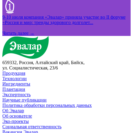
9-10 июля компания «Эвалар» приняла участие во II форуме
«Россия и мир: тренды здорового долголет...
Читать далее →
659332, Россия, Алтайский край, Бийск,
ул. Социалистическая, 23/6
Продукция
Технологии
Ингредиенты
Плантации
Экспертность
Научные публикации
Политика обработки персональных данных
Об Эвалар
Об основателе
Эко-проекты
Социальная ответственность
Вакансии Эвалар