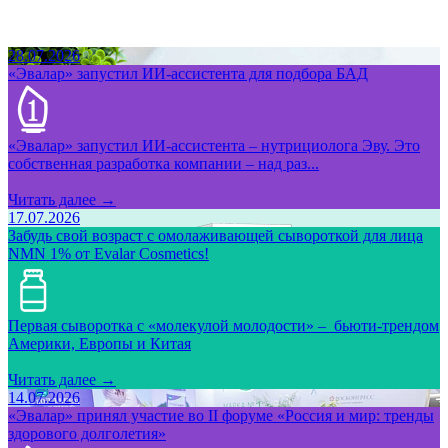
28.07.2026
«Эвалар» запустил ИИ-ассистента для подбора БАД
«Эвалар» запустил ИИ-ассистента – нутрициолога Эву. Это
собственная разработка компании – над раз...
Читать далее →
17.07.2026
Забудь свой возраст с омолаживающей сывороткой для лица
NMN 1% от Evalar Cosmetics!
Первая сыворотка с «молекулой молодости» – бьюти-трендом
Америки, Европы и Китая
Читать далее →
14.07.2026
«Эвалар» принял участие во II форуме «Россия и мир: тренды
здорового долголетия»