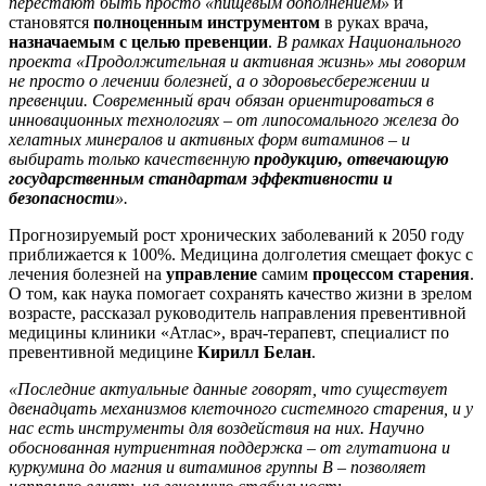
перестают быть просто «пищевым дополнением»
и
становятся
полноценным инструментом
в руках врача,
назначаемым c целью превенции
.
В рамках Национального
проекта «Продолжительная и активная жизнь» мы говорим
не просто о лечении болезней, а о здоровьесбережении и
превенции. Современный врач обязан ориентироваться в
инновационных технологиях – от липосомального железа до
хелатных минералов и активных форм витаминов – и
выбирать только качественную
продукцию, отвечающую
государственным стандартам эффективности и
безопасности
».
Прогнозируемый рост хронических заболеваний к 2050 году
приближается к 100%. Медицина долголетия смещает фокус с
лечения болезней на
управление
самим
процессом старения
.
О том, как наука помогает сохранять качество жизни в зрелом
возрасте, рассказал руководитель направления превентивной
медицины клиники «Атлас», врач-терапевт, специалист по
превентивной медицине
Кирилл Белан
.
«Последние актуальные данные говорят, что существует
двенадцать механизмов клеточного системного старения, и у
нас есть инструменты для воздействия на них. Научно
обоснованная нутриентная поддержка – от глутатиона и
куркумина до магния и витаминов группы В – позволяет