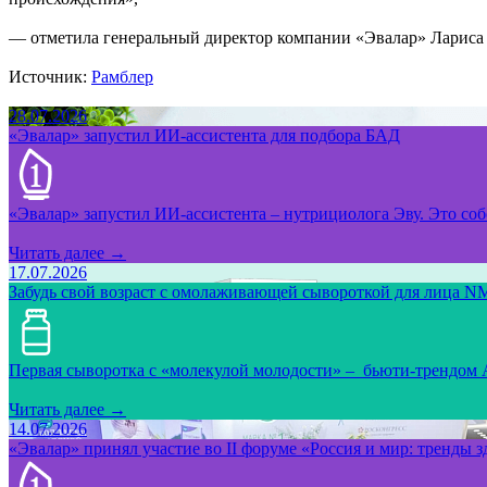
— отметила генеральный директор компании «Эвалар» Лариса
Источник:
Рамблер
28.07.2026
«Эвалар» запустил ИИ-ассистента для подбора БАД
«Эвалар» запустил ИИ-ассистента – нутрициолога Эву. Это собс
Читать далее →
17.07.2026
Забудь свой возраст с омолаживающей сывороткой для лица NM
Первая сыворотка с «молекулой молодости» – бьюти-трендом
Читать далее →
14.07.2026
«Эвалар» принял участие во II форуме «Россия и мир: тренды 