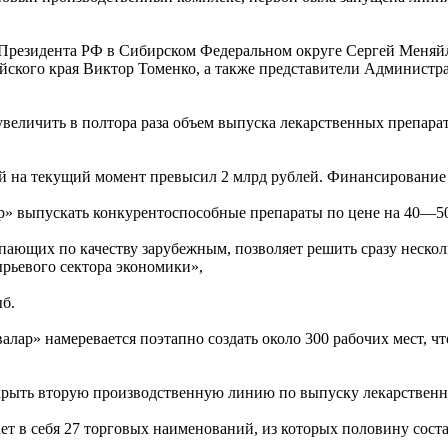
Президента РФ в Сибирском Федеральном округе Сергей Меняй
ского края Виктор Томенко, а также представители Администра
 увеличить в полтора раза объем выпуска лекарственных препара
ий на текущий момент превысил 2 млрд рублей. Финансирование
р» выпускать конкурентоспособные препараты по цене на 40—5
пающих по качеству зарубежным, позволяет решить сразу нескол
рьевого сектора экономики»,
б.
лар» намеревается поэтапно создать около 300 рабочих мест, ч
крыть вторую производственную линию по выпуску лекарственны
т в себя 27 торговых наименований, из которых половину сост