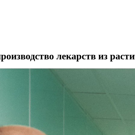
роизводство лекарств из раст