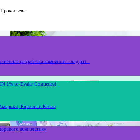
 Прокопьева.
твенная разработка компании – над раз...
N 1% от Evalar Cosmetics!
 Америки, Европы и Китая
здорового долголетия»