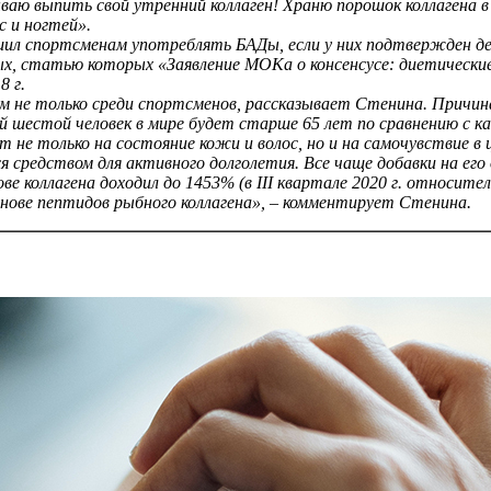
ываю выпить свой утренний коллаген! Храню порошок коллагена 
с и ногтей».
л спортсменам употреблять БАДы, если у них подтвержден д
ных, статью которых «Заявление МОКа о консенсусе: диетически
8 г.
чем не только среди спортсменов, рассказывает Стенина. Причин
й шестой человек в мире будет старше 65 лет по сравнению с ка
ет не только на состояние кожи и волос, но и на самочувствие 
я средством для активного долголетия. Все чаще добавки на ег
 коллагена доходил до 1453% (в III квартале 2020 г. относител
снове пептидов рыбного коллагена», – комментирует Стенина.