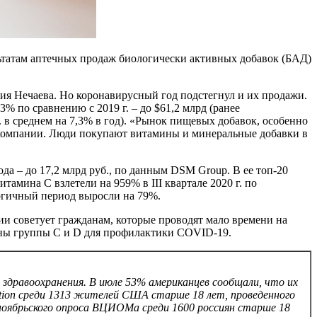
ьтатам аптечных продаж биологически активных добавок (БАД)
ия Нечаева. Но коронавирусный год подстегнул и их продажи.
% по сравнению с 2019 г. – до $61,2 млрд (ранее
. в среднем на 7,3% в год). «Рынок пищевых добавок, особенно
 компании. Люди покупают витамины и минеральные добавки в
а – до 17,2 млрд руб., по данным DSM Group. В ее топ-20
амина С взлетели на 959% в III квартале 2020 г. по
огичный период выросли на 79%.
и советует гражданам, которые проводят мало времени на
ины группы С и D для профилактики COVID-19.
 здравоохранения. В июле 53% американцев сообщали, что их
dation среди 1313 жителей США старше 18 лет, проведенного
 ноябрьского опроса ВЦИОМа среди 1600 россиян старше 18