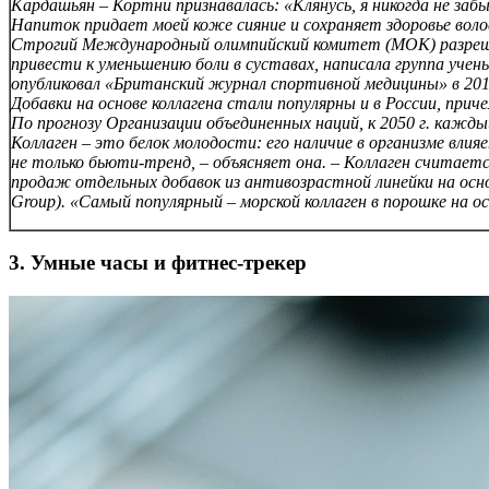
Кардашьян – Кортни признавалась: «Клянусь, я никогда не заб
Напиток придает моей коже сияние и сохраняет здоровье воло
Строгий Международный олимпийский комитет (МОК) разреши
привести к уменьшению боли в суставах, написала группа уче
опубликовал «Британский журнал спортивной медицины» в 201
Добавки на основе коллагена стали популярны и в России, при
По прогнозу Организации объединенных наций, к 2050 г. кажды
Коллаген – это белок молодости: его наличие в организме влия
не только бьюти-тренд, – объясняет она. – Коллаген считаетс
продаж отдельных добавок из антивозрастной линейки на основе
Group). «Самый популярный – морской коллаген в порошке на о
3. Умные часы и фитнес-трекер