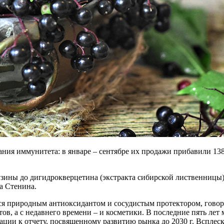
ания иммунитета: в январе – сентябре их продажи прибавили 13
узины до дигидрокверцетина (экстракта сибирской лиственницы)
а Стенина.
я природным антиоксидантом и сосудистым протектором, говори
ов, а с недавнего времени – и косметики. В последние пять ле
ции к отчету, посвященному развитию рынка до 2030 г. Всплеск 