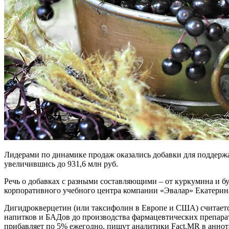
Лидерами по динамике продаж оказались добавки для поддерж
увеличившись до 931,6 млн руб.
Речь о добавках с разными составляющими – от куркумина и б
корпоративного учебного центра компании «Эвалар» Екатерин
Дигидрокверцетин (или таксифолин в Европе и США) считаетс
напитков и БАДов до производства фармацевтических препарат
прибавляет по 5% ежегодно, пишут аналитики Fact.MR в аннота