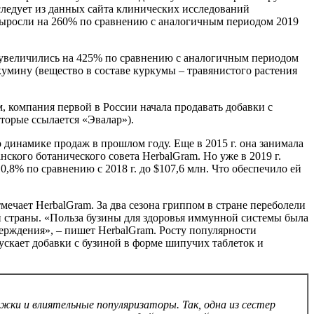
следует из данных сайта клинических исследований
 г. выросли на 260% по сравнению с аналогичным периодом 2019
г. увеличились на 425% по сравнению с аналогичным периодом
умину (вещество в составе куркумы – травянистого растения
м, компания первой в России начала продавать добавки с
оторые ссылается «Эвалар»).
о динамике продаж в прошлом году. Еще в 2015 г. она занимала
ского ботанического совета HerbalGram. Но уже в 2019 г.
0,8% по сравнению с 2018 г. до $107,6 млн. Что обеспечило ей
ечает HerbalGram. За два сезона гриппом в стране переболели
й страны. «Польза бузины для здоровья иммунной системы была
ерждения», – пишет HerbalGram. Росту популярности
ускает добавки с бузиной в форме шипучих таблеток и
ржки и влиятельные популяризаторы. Так, одна из сестер