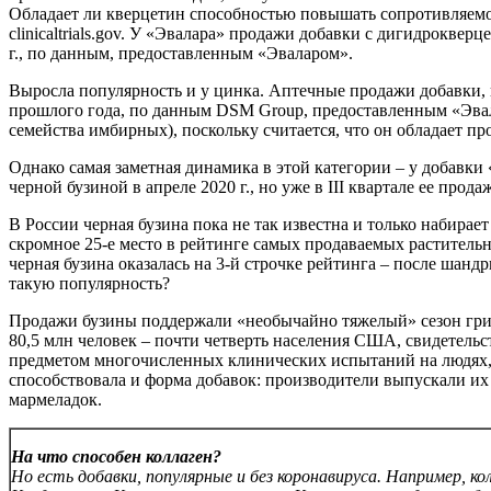
Обладает ли кверцетин способностью повышать сопротивляемос
clinicaltrials.gov. У «Эвалара» продажи добавки с дигидроквер
г., по данным, предоставленным «Эваларом».
Выросла популярность и у цинка. Аптечные продажи добавки, в
прошлого года, по данным DSM Group, предоставленным «Эвала
семейства имбирных), поскольку считается, что он обладает 
Однако самая заметная динамика в этой категории – у добавки 
черной бузиной в апреле 2020 г., но уже в III квартале ее пр
В России черная бузина пока не так известна и только набирае
скромное 25-е место в рейтинге самых продаваемых растительн
черная бузина оказалась на 3-й строчке рейтинга – после шанд
такую популярность?
Продажи бузины поддержали «необычайно тяжелый» сезон гриппа
80,5 млн человек – почти четверть населения США, свидетель
предметом многочисленных клинических испытаний на людях, а
способствовала и форма добавок: производители выпускали их 
мармеладок.
На что способен коллаген?
Но есть добавки, популярные и без коронавируса. Например, к