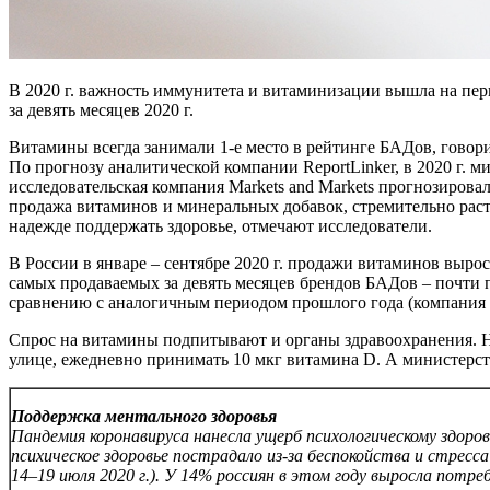
В 2020 г. важность иммунитета и витаминизации вышла на пе
за девять месяцев 2020 г.
Витамины всегда занимали 1-е место в рейтинге БАДов, говор
По прогнозу аналитической компании ReportLinker, в 2020 г. м
исследовательская компания Markets and Markets прогнозировал
продажа витаминов и минеральных добавок, стремительно рас
надежде поддержать здоровье, отмечают исследователи.
В России в январе – сентябре 2020 г. продажи витаминов выро
самых продаваемых за девять месяцев брендов БАДов – почти п
сравнению с аналогичным периодом прошлого года (компания 
Спрос на витамины подпитывают и органы здравоохранения. Н
улице, ежедневно принимать 10 мкг витамина D. А министерс
Поддержка ментального здоровья
Пандемия коронавируса нанесла ущерб психологическому здоро
психическое здоровье пострадало из-за беспокойства и стресс
14–19 июля 2020 г.). У 14% россиян в этом году выросла пот