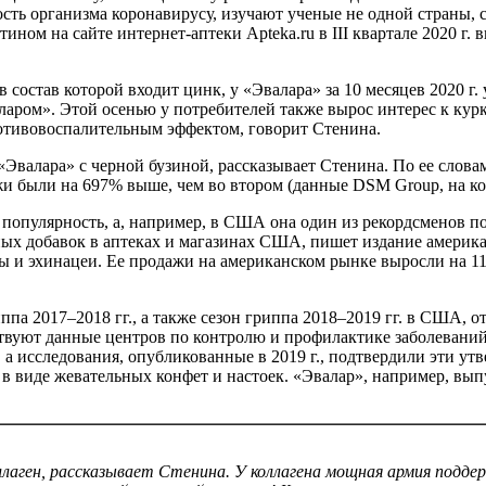
ть организма коронавирусу, изучают ученые не одной страны, 
цетином на сайте интернет-аптеки Apteka.ru в III квартале 2020
 состав которой входит цинк, у «Эвалара» за 10 месяцев 2020 
ром». Этой осенью у потребителей также вырос интерес к курк
противовоспалительным эффектом, говорит Стенина.
«Эвалара» с черной бузиной, рассказывает Стенина. По ее слова
одажи были на 697% выше, чем во втором (данные DSM Group, на к
т популярность, а, например, в США она один из рекордсменов п
ых добавок в аптеках и магазинах США, пишет издание американ
ры и эхинацеи. Ее продажи на американском рынке выросли на 11
 2017–2018 гг., а также сезон гриппа 2018–2019 гг. в США, отм
ствуют данные центров по контролю и профилактике заболевани
 исследования, опубликованные в 2019 г., подтвердили эти утв
в виде жевательных конфет и настоек. «Эвалар», например, вып
оллаген, рассказывает Стенина. У коллагена мощная армия подде