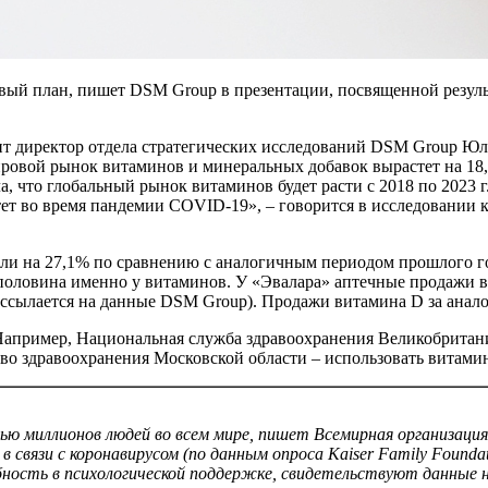
рвый план, пишет DSM Group в презентации, посвященной резул
ит директор отдела стратегических исследований DSM Group Юл
ировой рынок витаминов и минеральных добавок вырастет на 18,3
а, что глобальный рынок витаминов будет расти с 2018 по 2023 г
тет во время пандемии COVID-19», – говорится в исследовании
сли на 27,1% по сравнению с аналогичным периодом прошлого год
оловина именно у витаминов. У «Эвалара» аптечные продажи вит
ссылается на данные DSM Group). Продажи витамина D за анал
апример, Национальная служба здравоохранения Великобритани
тво здравоохранения Московской области – использовать витам
вью миллионов людей во всем мире, пишет Всемирная организация
а в связи с коронавирусом (по данным опроса Kaiser Family Foun
ребность в психологической поддержке, свидетельствуют данные