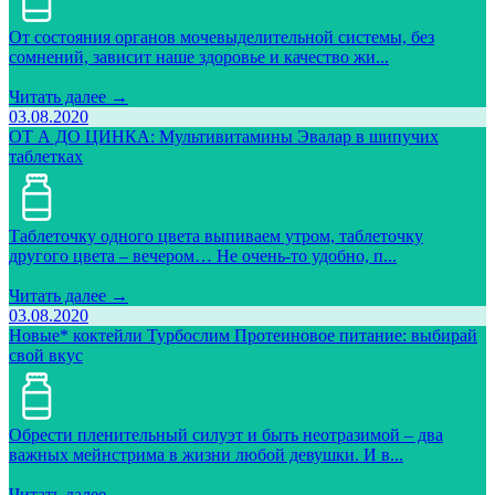
От состояния органов мочевыделительной системы, без
сомнений, зависит наше здоровье и качество жи...
Читать далее →
03.08.2020
ОТ А ДО ЦИНКА: Мультивитамины Эвалар в шипучих
таблетках
Таблеточку одного цвета выпиваем утром, таблеточку
другого цвета – вечером… Не очень-то удобно, п...
Читать далее →
03.08.2020
Новые* коктейли Турбослим Протеиновое питание: выбирай
свой вкус
Обрести пленительный силуэт и быть неотразимой – два
важных мейнстрима в жизни любой девушки. И в...
Читать далее →