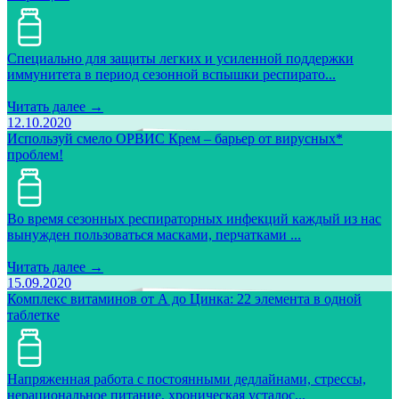
Специально для защиты легких и усиленной поддержки
иммунитета в период сезонной вспышки респирато...
Читать далее →
12.10.2020
Используй смело ОРВИС Крем – барьер от вирусных*
проблем!
Во время сезонных респираторных инфекций каждый из нас
вынужден пользоваться масками, перчатками ...
Читать далее →
15.09.2020
Комплекс витаминов от А до Цинка: 22 элемента в одной
таблетке
Напряженная работа с постоянными дедлайнами, стрессы,
нерациональное питание, хроническая усталос...