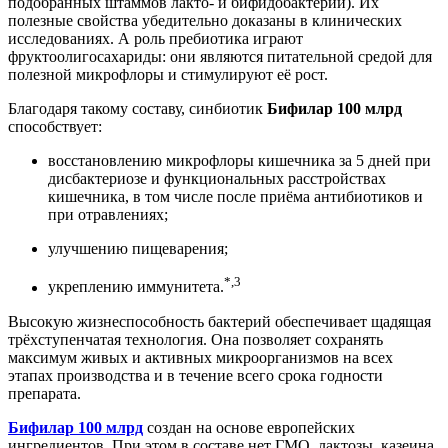
подобранных штаммов лакто- и бифидобактерий). Их
полезные свойства убедительно доказаны в клинических
исследованиях. А роль пребиотика играют
фруктоолигосахариды: они являются питательной средой для
полезной микрофлоры и стимулируют её рост.
Благодаря такому составу, синбиотик
Бифилар 100 млрд
способствует:
восстановлению микрофлоры кишечника за 5 дней при
дисбактериозе и функциональных расстройствах
кишечника, в том числе после приёма антибиотиков и
при отравлениях;
улучшению пищеварения;
*,3
укреплению иммунитета.
Высокую жизнеспособность бактерий обеспечивает щадящая
трёхступенчатая технология. Она позволяет сохранять
максимум живых и активных микроорганизмов на всех
этапах производства и в течение всего срока годности
препарата.
Бифилар 100 млрд
создан на основе европейских
ингредиентов. При этом в составе нет ГМО, лактозы, казеина,