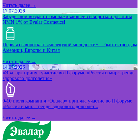
Читать далее →
17.07.2026
Забудь свой возраст с омолаживающей сывороткой для лица
NMN 1% от Evalar Cosmetics!
Первая сыворотка с «молекулой молодости» – бьюти-трендом
Америки, Европы и Китая
Читать далее →
14.07.2026
«Эвалар» принял участие во II форуме «Россия и мир: тренды
здорового долголетия»
9-10 июля компания «Эвалар» приняла участие во II форуме
«Россия и мир: тренды здорового долголет...
Читать далее →