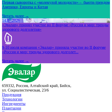
Первая сыворотка с «молекулой молодости» – бьюти-трендом
Америки, Европы и Китая
Читать далее →
14.07.2026
«Эвалар» принял участие во II форуме «Россия и мир: тренды
здорового долголетия»
9-10 июля компания «Эвалар» приняла участие во II форуме
«Россия и мир: тренды здорового долголет...
Читать далее →
659332, Россия, Алтайский край, Бийск,
ул. Социалистическая, 23/6
Продукция
Технологии
Ингредиенты
Плантации