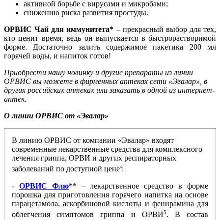
активной борьбе с вирусами и микробами;
снижению риска развития простуды.
ОРВИС Чай для иммунитета*
– прекрасный выбор для тех,
кто ценит время, ведь он выпускается в быстрорастворимой
форме. Достаточно залить содержимое пакетика 200 мл
горячей воды, и напиток готов!
Приобрести нашу новинку и другие препараты из линии
ОРВИС вы можете в фирменных аптеках сети «Эвалар», в
других российских аптеках или заказать в одной из интернет-
аптек.
О линии ОРВИС от «Эвалар»
В линию ОРВИС от компании «Эвалар» входят
современные лекарственные средства для комплексного
лечения гриппа, ОРВИ и других респираторных
заболеваний по доступной цене
:
4
-
ОРВИС Флю
** – лекарственное средство в форме
порошка для приготовления горячего напитка на основе
парацетамола, аскорбиновой кислоты и фенирамина для
5
облегчения симптомов гриппа и ОРВИ
. В состав