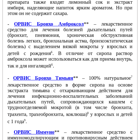
препарата также входят лимонный сок и экстракт
имбиря, наделяющие напиток ярким ароматом. Но при
этом он не содержит сахара.
-
ОРВИС Бронхо Амброксол
** – лекарственное
средство для лечения болезней дыхательных путей
(бронхит, пневмония, хроническая обструктивная
болезнь легких, бронхиальная астма, бронхоэктатическая
болезнь) с выделением вязкой мокроты у взрослых и
6
детей с рождения
. В отличие от сиропа раствор
амброксола может использоваться как для приема внутрь,
6
так и для ингаляций
.
7
-
ОРВИС Бронхо Тимьян
** – 100% натуральное
лекарственное средство
в форме сиропа на основе
экстракта тимьяна с отхаркивающим действием для
лечения инфекционно-воспалительных заболеваний
дыхательных путей, сопровождающихся кашлем с
трудноотделяемой мокротой (в том числе бронхита,
8
трахеита, трахеобронхита, коклюша)
у взрослых и детей
9
с 1 года
.
-
ОРВИС Иммуно
** – лекарственное средство с
иммуномодулирующим и противовирусным действием