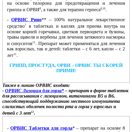
на основе тилорона для предотвращения и лечения
8
8,10
гриппа и ОРВИ
, а также для терапии герпеса
.
-
ОРВИС Рино
** – 100% натуральное лекарственное
7
средство
в таблетках и каплях для приема внутрь на
основе корней горечавки, цветков первоцвета и бузины,
травы щавеля и вербены для лечения затяжного насморка
11
и синуситов
. Препарат может применяться для лечения
как взрослых, так и детей: таблетки – с 6 лет, капли – с 2
11
лет
.
ГРИПП, ПРОСТУДА, ОРВИ – ОРВИС ТЫ СКОРЕЙ
ПРИМИ!
Также в линию ОРВИС входят:
-
ОРВИС Лизоцим для горла*
– препарат в форме таблеток
для рассасывания с лизоцимом, витаминами В5 и В6,
способствующий поддержанию местного иммунитета
слизистых оболочек полости рта и горла у взрослых и
12
детей с 3 лет
.
-
ОРВИС Таблетки для горла
* – препарат на основе 8