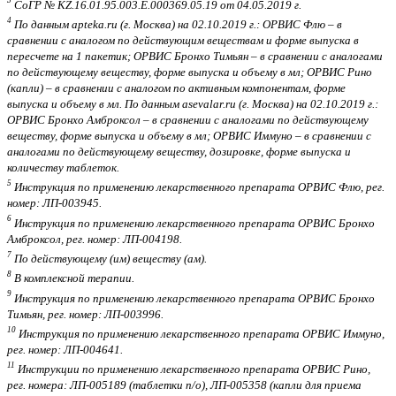
3
СоГР № KZ.16.01.95.003.Е.000369.05.19 от 04.05.2019 г.
4
По данным apteka.ru (г. Москва) на 02.10.2019 г.: ОРВИС Флю – в
сравнении с аналогом по действующим веществам и форме выпуска в
пересчете на 1 пакетик; ОРВИС Бронхо Тимьян – в сравнении с аналогами
по действующему веществу, форме выпуска и объему в мл; ОРВИС Рино
(капли) – в сравнении с аналогом по активным компонентам, форме
выпуска и объему в мл. По данным asevalar.ru (г. Москва) на 02.10.2019 г.:
ОРВИС Бронхо Амброксол – в сравнении с аналогами по действующему
веществу, форме выпуска и объему в мл; ОРВИС Иммуно – в сравнении с
аналогами по действующему веществу, дозировке, форме выпуска и
количеству таблеток.
5
Инструкция по применению лекарственного препарата ОРВИС Флю, рег.
номер: ЛП-003945.
6
Инструкция по применению лекарственного препарата ОРВИС Бронхо
Амброксол, рег. номер: ЛП-004198.
7
По действующему (им) веществу (ам).
8
В комплексной терапии.
9
Инструкция по применению лекарственного препарата ОРВИС Бронхо
Тимьян, рег. номер: ЛП-003996.
10
Инструкция по применению лекарственного препарата ОРВИС Иммуно,
рег. номер: ЛП-004641.
11
Инструкции по применению лекарственного препарата ОРВИС Рино,
рег. номера: ЛП-005189 (таблетки п/о), ЛП-005358 (капли для приема