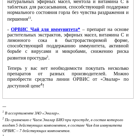
натуральных эфирных масел, ментола и витамина С в
таблетках для рассасывания, способствующий поддержке
нормального состояния горла без чувства раздражения и
13
першения
.
-
ОРВИС Чай для иммунитета*
– препарат на основе
растительных экстрактов, эфирных масел, витамина С и
лимонного сока в быстрорастворимой форме,
способствующий поддержанию иммунитета, активной
борьбе с вирусами и микробами, снижению риска
3
развития простуды
.
Теперь у вас нет необходимости покупать несколько
препаратов от разных производителей. Можно
приобрести средства линии ОРВИС от «Эвалар» по
4
доступной цене
!
---
1
В ассортименте ЗАО «Эвалар».
2
По сравнению с Чаем Эвалар БИО при простуде, в состав которого
входят 5 действующих компонентов, в составе Чая для иммунитета
ОРВИС – 7 действующих компонентов.