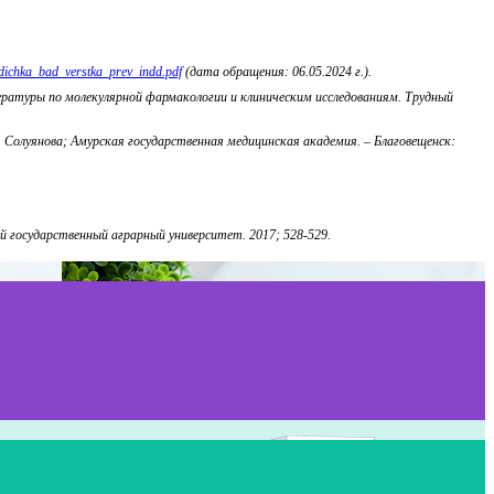
odichka_bad_verstka_prev_indd.pdf
(дата обращения: 06.05.2024 г.).
ературы по молекулярной фармакологии и клиническим исследованиям. Трудный
П. Солуянова; Амурская государственная медицинская академия. – Благовещенск:
й государственный аграрный университет. 2017; 528-529.