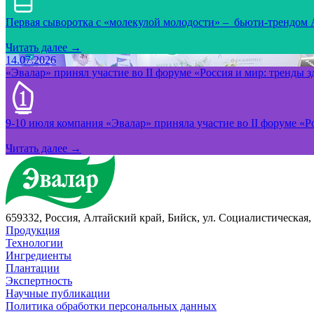
Первая сыворотка с «молекулой молодости» – бьюти-трендом
Читать далее →
14.07.2026
«Эвалар» принял участие во II форуме «Россия и мир: тренды 
9-10 июля компания «Эвалар» приняла участие во II форуме «Ро
Читать далее →
659332, Россия, Алтайский край, Бийск, ул. Социалистическая, 
Продукция
Технологии
Ингредиенты
Плантации
Экспертность
Научные публикации
Политика обработки персональных данных