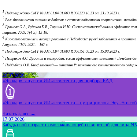
1
Подтверждено СоГР № AM.01.04.01.003.R.000223.10.23 от 23.10.2023 г.
2
Роль биологически активных добавок в системе подготовки спортсменов: методи
3
Громова О.А., Рудаков К.В., Торшин И.Ю. Систематический анализ эффектов холи
пациент. 2009; 7(4-5): 13-18.
4
Кислотозависимые и ассоциированные с Нelicobacter pylori заболевания в практике
Амурская ГМА, 2021. – 167 с.
5
Подтверждено СоГР № AM.01.04.01.003.R.000151.08.23 от 15.08.2023 г.
6
Петриков А.С. Диосмин и гесперидин: все ли эффекты нам известны? Лечебное дело
7
Поддубная О.В. Биофлавоноид — витамин Р: изучение его количественного содержа
28.07.2026
«Эвалар» запустил ИИ-ассистента для подбора БАД
«Эвалар» запустил ИИ-ассистента – нутрициолога Эву. Это собс
Читать далее →
17.07.2026
Забудь свой возраст с омолаживающей сывороткой для лица NM