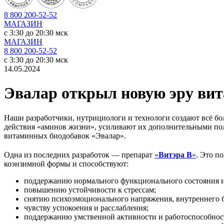
8 800 200-52-52
МАГАЗИН
c 3:30 до 20:30 мск
МАГАЗИН
8 800 200-52-52
c 3:30 до 20:30 мск
14.05.2024
Эвалар открыл новую эру вит
Наши разработчики, нутрициологи и технологи создают всё б
действия «аминов жизни», усиливают их дополнительными пол
витаминных биодобавок «Эвалар».
Одна из последних разработок — препарат
«
Витэра В
»
. Это п
коэнзимной формы и способствуют:
поддержанию нормального функционального состояния и
повышению устойчивости к стрессам;
снятию психоэмоционального напряжения, внутреннего бе
чувству успокоения и расслабления;
поддержанию умственной активности и работоспособнос