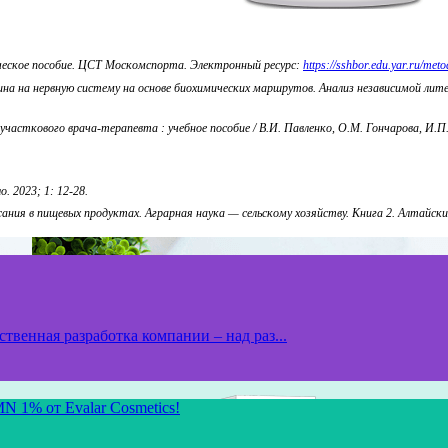
ческое пособие. ЦСТ Москомспорта. Электронный ресурс:
https://sshbor.edu.yar.ru/met
на на нервную систему на основе биохимических маршрутов. Анализ независимой лит
 участкового врача-терапевта : учебное пособие / В.И. Павленко, О.М. Гончарова, И.
. 2023; 1: 12-28.
ния в пищевых продуктах. Аграрная наука — сельскому хозяйству. Книга 2. Алтайски
твенная разработка компании – над раз...
N 1% от Evalar Cosmetics!