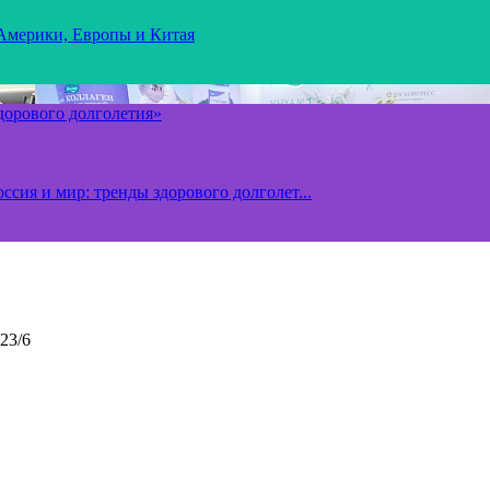
 Америки, Европы и Китая
здорового долголетия»
ссия и мир: тренды здорового долголет...
23/6