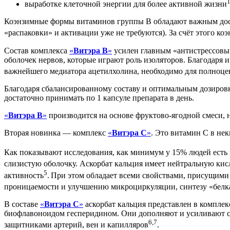
выработке клеточной энергии для более активной жизни
Коэнзимные формы витаминов группы В обладают важным досто
«распаковки» и активации уже не требуются). За счёт этого к
Состав комплекса
«
Витэра В
»
усилен главным «антистрессовы
оболочек нервов, которые играют роль изоляторов. Благодаря 
важнейшего медиатора ацетилхолина, необходимо для полноце
Благодаря сбалансированному составу и оптимальным дозиров
достаточно принимать по 1 капсуле препарата в день.
«
Витэра В
»
производится на основе фруктово-ягодной смеси, 
Вторая новинка — комплекс
«
Витэра С
»
. Это витамин С в не
Как показывают исследования, как минимум у 15% людей есть
слизистую оболочку. Аскорбат кальция имеет нейтральную кис
5
активность
.
При этом обладает всеми свойствами, присущими
проницаемости и улучшению микроциркуляции, синтезу «белка
В составе
«
Витэра С
»
аскорбат кальция представлен в компле
биофлавоноидом гесперидином. Они дополняют и усиливают св
6,7
защитниками артерий, вен и капилляров
.