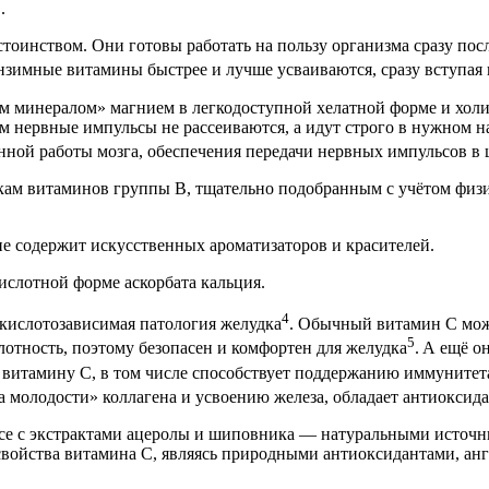
1
.
инством. Они готовы работать на пользу организма сразу пос
оэнзимные витамины быстрее и лучше усваиваются, сразу вступа
м минералом» магнием в легкодоступной хелатной форме и хол
им нервные импульсы не рассеиваются, а идут строго в нужном 
нной работы мозга, обеспечения передачи нервных импульсов в
кам витаминов группы В, тщательно подобранным с учётом физи
не содержит искусственных ароматизаторов и красителей.
кислотной форме аскорбата кальция.
4
 кислотозависимая патология желудка
. Обычный витамин С мож
5
лотность, поэтому безопасен и комфортен для желудка
.
А ещё он
 витамину С, в том числе способствует поддержанию иммунитет
 молодости» коллагена и усвоению железа, обладает антиоксид
ксе с экстрактами ацеролы и шиповника — натуральными источн
ойства витамина С, являясь природными антиоксидантами, анг