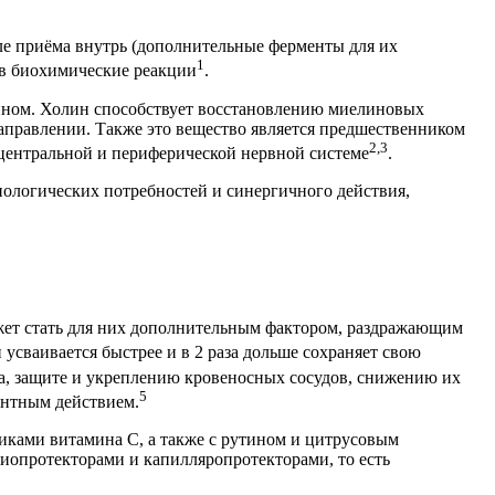
ле приёма внутрь (дополнительные ферменты для их
1
я в биохимические реакции
.
ином. Холин способствует восстановлению миелиновых
направлении. Также это вещество является предшественником
2,3
 центральной и периферической нервной системе
.
ологических потребностей и синергичного действия,
ет стать для них дополнительным фактором, раздражающим
 усваивается быстрее и в 2 раза дольше сохраняет свою
а, защите и укреплению кровеносных сосудов, снижению их
5
антным действием.
иками витамина С, а также с рутином и цитрусовым
иопротекторами и капилляропротекторами, то есть