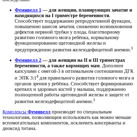
Фемивелл 1
— для женщин, планирующих зачатие и
находящихся на I триместре беременности
.
Способствует поддержанию репродуктивной функции,
повышению шансов зачатия, снижению возникновения
дефектов нервной трубки у плода, благотворному
развитию головного мозга ребёнка, нормальному
функционированию щитовидной железы и
3
предупреждению развития железодефицитной анемии.
Фемивелл 2
— для женщин на II и III триместрах
беременности, а также кормящих мам
. Дополнен
капсулами с омегой-3 в оптимальном соотношении ДГК
4
и ЭПК 3:1
для правильного развития головного мозга и
органов зрения у ребёнка. Способствует формированию
крепких и здоровых костей у малыша, поддержанию
полноценной работы щитовидной железы и защите от
3
развития железодефицитной анемии.
Комплексы
Фемивелл
производят по специальным
технологиям, позволяющим использовать как можно меньше
вспомогательных компонентов, исключить консерванты и
диоксид титана.