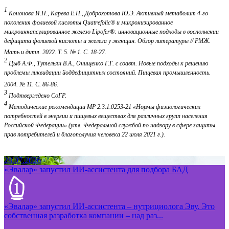
1
Кононова И.Н., Карева Е.Н., Доброхотова Ю.Э. Активный метаболит 4-го
поколения фолиевой кислоты Quatrefolic® и микронизированное
микроинкапсулированное железо Lipofer®: инновационные подходы в восполнении
дефицита фолиевой кислоты и железа у женщин. Обзор литературы // РМЖ.
Мать и дитя. 2022. Т. 5. № 1. С. 18-27.
2
Цыб А.Ф., Тутельян В.А., Онищенко Г.Г. с соавт. Новые подходы к решению
проблемы ликвидации йоддефицитных состояний. Пищевая промышленность.
2004. № 11. С. 86-86.
3
Подтверждено СоГР.
4
Методические рекомендации MP 2.3.1.0253-21 «Нормы физиологических
потребностей в энергии и пищевых веществах для различных групп населения
Российской Федерации» (утв. Федеральной службой по надзору в сфере защиты
прав потребителей и благополучия человека 22 июля 2021 г.).
28.07.2026
«Эвалар» запустил ИИ-ассистента для подбора БАД
«Эвалар» запустил ИИ-ассистента – нутрициолога Эву. Это
собственная разработка компании – над раз...