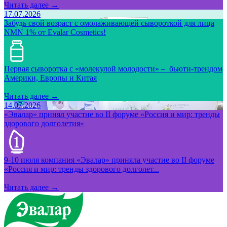
Читать далее →
17.07.2026
Забудь свой возраст с омолаживающей сывороткой для лица
NMN 1% от Evalar Cosmetics!
Первая сыворотка с «молекулой молодости» – бьюти-трендом
Америки, Европы и Китая
Читать далее →
14.07.2026
«Эвалар» принял участие во II форуме «Россия и мир: тренды
здорового долголетия»
9-10 июля компания «Эвалар» приняла участие во II форуме
«Россия и мир: тренды здорового долголет...
Читать далее →