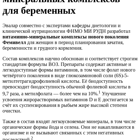
для беременных
Эвалар совместно с экспертами кафедры диетологии и
клинической нутрициологии ФНМО МИ РУДН разработал
витаминно-минеральные комплексы нового поколения
Фемивелл
для женщин в период планирования зачатия,
беременности и грудного кормления.
Состав комплексов научно обоснован и соответствует строгим
стандартам формулы ВОЗ. Препараты содержат активные и
легкодоступные формы витаминов, в том числе фолат нового
четвёртого поколения в виде глюкозаминовой соли (6S)-5-
метилтетрагидрофолиевой кислоты. Её биодоступность
превосходит биодоступность обычной фолиевой кислоты в
1
9,7 раза, а метилфолата — более чем на 10%.
Улучшение
усвоения жирорастворимых витаминов D и Е достигается за
счёт их суспензирования в рыбьем жире высокой степени
очистки.
Также в состав входят легкоусвояемые минералы, в том числе
органические формы йода и селена. Они не накапливаются в
организме и не вызывают связанных с этим негативных
2
последствий.