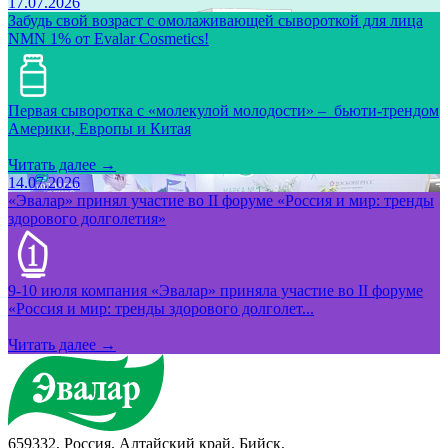
17.07.2026
Забудь свой возраст с омолаживающей сывороткой для лица
NMN 1% от Evalar Cosmetics!
Первая сыворотка с «молекулой молодости» – бьюти-трендом
Америки, Европы и Китая
Читать далее →
14.07.2026
«Эвалар» принял участие во II форуме «Россия и мир: тренды
здорового долголетия»
9-10 июля компания «Эвалар» приняла участие во II форуме
«Россия и мир: тренды здорового долголет...
Читать далее →
659332, Россия, Алтайский край, Бийск,