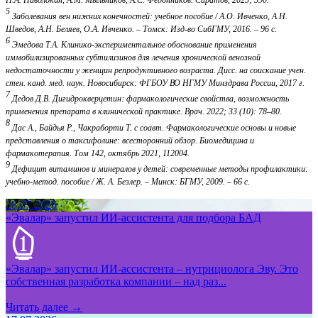
Н.А. Наволокин, А.М. Мыльников, А.С. Федонников. Саратов, 2023; 590.
5
Заболевания вен нижних конечностей: учебное пособие / А.О. Ивченко, А.Н.
Шведов, А.Н. Беляев, О.А. Ивченко. – Томск: Изд-во СибГМУ, 2016. – 96 с.
6
Эмедова Т.А. Клинико-экспериментальное обоснование применения
иммобилизированных субтилизинов для лечения хронической венозной
недостаточности у женщин репродуктивного возраста. Дисс. на соискание учен.
стен. канд. мед. наук. Новосибирск: ФГБОУ ВО НГМУ Минздрава России, 2017 г.
7
Дедов Д.В. Дигидрокверцетин: фармакологические свойства, возможность
применения препарата в клинической практике. Врач. 2022; 33 (10): 78–80.
8
Дас А., Байдья Р., Чакраборти Т. с соавт. Фармакологические основы и новые
представления о таксифолине: всесторонний обзор. Биомедицина и
фармакотерапия. Том 142, октябрь 2021, 112004.
9
Дефицит витаминов и минералов у детей: современные методы профилактики:
учебно-метод. пособие / Ж. А. Безлер. – Минск: БГМУ, 2009. – 66 с.
28.07.2026
«Эвалар» запустил ИИ-ассистента для подбора БАД
«Эвалар» запустил ИИ-ассистента – нутрициолога Эву. Это
собственная разработка компании – над раз...
Читать далее →