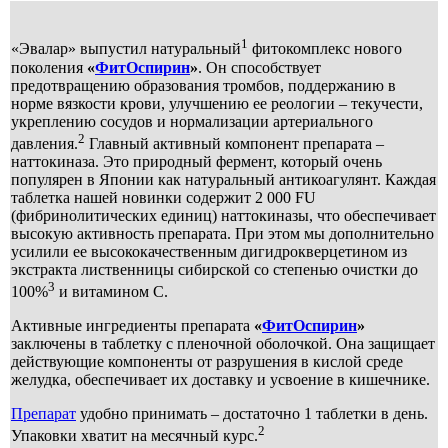
1
«Эвалар» выпустил натуральный
фитокомплекс нового
поколения
«
ФитОспирин
»
. Он способствует
предотвращению образования тромбов, поддержанию в
норме вязкости крови, улучшению ее реологии – текучести,
укреплению сосудов и нормализации артериального
2
давления.
Главный активный компонент препарата –
наттокиназа. Это природный фермент, который очень
популярен в Японии как натуральный антикоагулянт. Каждая
таблетка нашей новинки содержит 2 000 FU
(фибринолитических единиц) наттокиназы, что обеспечивает
высокую активность препарата. При этом мы дополнительно
усилили ее высококачественным дигидрокверцетином из
экстракта лиственницы сибирской со степенью очистки до
3
100%
и витамином С.
Активные ингредиенты препарата
«
ФитОспирин
»
заключены в таблетку с пленочной оболочкой. Она защищает
действующие компоненты от разрушения в кислой среде
желудка, обеспечивает их доставку и усвоение в кишечнике.
Препарат
удобно принимать – достаточно 1 таблетки в день.
2
Упаковки хватит на месячный курс.