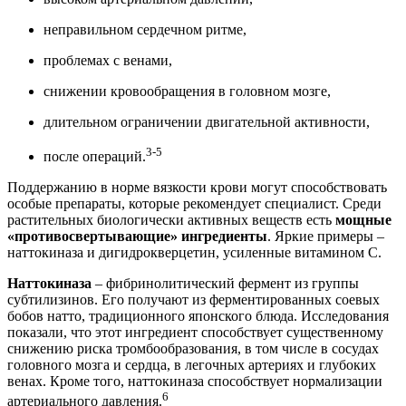
неправильном сердечном ритме,
проблемах с венами,
снижении кровообращения в головном мозге,
длительном ограничении двигательной активности,
3-5
после операций.
Поддержанию в норме вязкости крови могут способствовать
особые препараты, которые рекомендует специалист. Среди
растительных биологически активных веществ есть
мощные
«противосвертывающие» ингредиенты
. Яркие примеры –
наттокиназа и дигидрокверцетин, усиленные витамином С.
Наттокиназа
– фибринолитический фермент из группы
субтилизинов. Его получают из ферментированных соевых
бобов натто, традиционного японского блюда. Исследования
показали, что этот ингредиент способствует существенному
снижению риска тромбообразования, в том числе в сосудах
головного мозга и сердца, в легочных артериях и глубоких
венах. Кроме того, наттокиназа способствует нормализации
6
артериального давления.