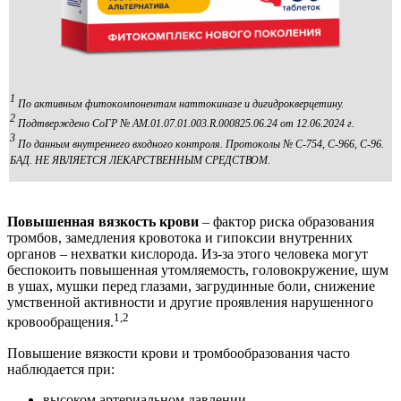
1
По активным фитокомпонентам наттокиназе и дигидрокверцетину.
2
Подтверждено СоГР № AM.01.07.01.003.R.000825.06.24 от 12.06.2024 г.
3
По данным внутреннего входного контроля. Протоколы № С-754, С-966, С-96.
БАД. НЕ ЯВЛЯЕТСЯ ЛЕКАРСТВЕННЫМ СРЕДСТВОМ.
Повышенная вязкость крови
– фактор риска образования
тромбов, замедления кровотока и гипоксии внутренних
органов – нехватки кислорода. Из-за этого человека могут
беспокоить повышенная утомляемость, головокружение, шум
в ушах, мушки перед глазами, загрудинные боли, снижение
умственной активности и другие проявления нарушенного
1,2
кровообращения.
Повышение вязкости крови и тромбообразования часто
наблюдается при:
высоком артериальном давлении,