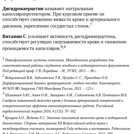
Дигидрокверцетин
называют натуральным
капилляропротектором. При курсовом приеме он
способствует снижению вязкости крови и артериального
7
давления, укреплению сосудистых стенок.
Витамин С
усиливает активность дигидрокверцетина,
способствует регуляции свертываемости крови и снижению
8,9
проницаемости капилляров.
1
Патофизиология системы гемостаза. Методические разработки для
самостоятельной работы студентов лечебного и педиатрического факультетов.
Под редакцией проф. Г.В. Порядина. - М., РГМУ, 2013. – 38 с.
2
Войцеховский В.В., Заболотских Т.В., Целуйко С.С., Приходько О.Б.
Дифференциальный диагноз эритроцитозов: учебное пособие. Благовещенск:
ФГБОУ ВО Амурская ГМА Минздрава России, 2021. – 123 с.
3
Шаманаев А.Ю., Алиев О.И., Анищенко А.М., Сидехменова А.В. Плотников М.Б.
Синдром повышенной вязкости крови у больных артериальной гипертензией и
гемореологические эффекты антигипертензивных средств. Российский
кардиологический журнал 2016, 4 (132): 97–102.
4
Кучаров А.О., Ведяева Е.С. Значение показателя вязкости крови в медицинской
диагностике. Сборник материалов ХII Всероссийской недели науки с
международным участием, посвященной Году педагога и наставника. Редколлегия: