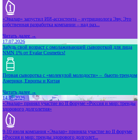
«Эвалар» запустил ИИ-ассистента – нутрициолога Эву. Это
собственная разработка компании – над раз...
Читать далее →
17.07.2026
Забудь свой возраст с омолаживающей сывороткой для лица
NMN 1% от Evalar Cosmetics!
Первая сыворотка с «молекулой молодости» – бьюти-трендом
Америки, Европы и Китая
Читать далее →
14.07.2026
«Эвалар» принял участие во II форуме «Россия и мир: тренды
здорового долголетия»
9-10 июля компания «Эвалар» приняла участие во II форуме
«Россия и мир: тренды здорового долголет...