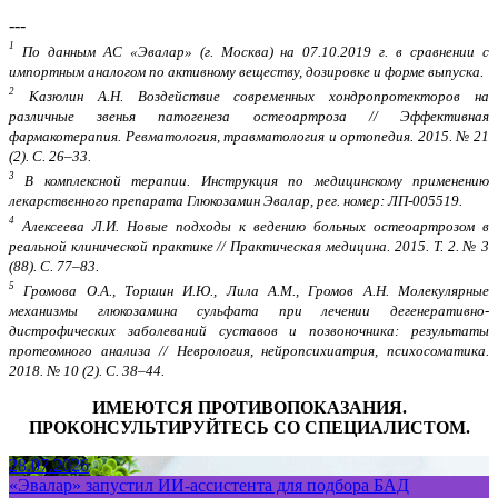
---
1
По данным АС «Эвалар» (г. Москва) на 07.10.2019 г. в сравнении с
импортным аналогом по активному веществу, дозировке и форме выпуска.
2
Казюлин А.Н. Воздействие современных хондропротекторов на
различные звенья патогенеза остеоартроза // Эффективная
фармакотерапия. Ревматология, травматология и ортопедия. 2015. № 21
(2). С. 26–33.
3
В комплексной терапии. Инструкция по медицинскому применению
лекарственного препарата Глюкозамин Эвалар, рег. номер: ЛП-005519.
4
Алексеева Л.И. Новые подходы к ведению больных остеоартрозом в
реальной клинической практике // Практическая медицина. 2015. Т. 2. № 3
(88). С. 77–83.
5
Громова О.А., Торшин И.Ю., Лила А.М., Громов А.Н. Молекулярные
механизмы глюкозамина сульфата при лечении дегенеративно-
дистрофических заболеваний суставов и позвоночника: результаты
протеомного анализа // Неврология, нейропсихиатрия, психосоматика.
2018. № 10 (2). С. 38–44.
ИМЕЮТСЯ ПРОТИВОПОКАЗАНИЯ.
ПРОКОНСУЛЬТИРУЙТЕСЬ СО СПЕЦИАЛИСТОМ.
28.07.2026
«Эвалар» запустил ИИ-ассистента для подбора БАД