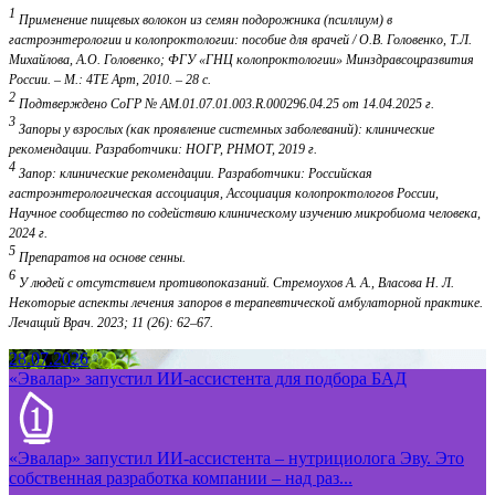
1
Применение пищевых волокон из семян подорожника (псиллиум) в
гастроэнтерологии и колопроктологии: пособие для врачей / О.В. Головенко, Т.Л.
Михайлова, А.О. Головенко; ФГУ «ГНЦ колопроктологии» Минздравсоцразвития
России. – М.: 4ТЕ Арт, 2010. – 28 с.
2
Подтверждено СоГР № AM.01.07.01.003.R.000296.04.25 от 14.04.2025 г.
3
Запоры у взрослых (как проявление системных заболеваний): клинические
рекомендации. Разработчики: НОГР, РНМОТ, 2019 г.
4
Запор: клинические рекомендации. Разработчики: Российская
гастроэнтерологическая ассоциация, Ассоциация колопроктологов России,
Научное сообщество по содействию клиническому изучению микробиома человека,
2024 г.
5
Препаратов на основе сенны.
6
У людей с отсутствием противопоказаний. Стремоухов А. А., Власова Н. Л.
Некоторые аспекты лечения запоров в терапевтической амбулаторной практике.
Лечащий Врач. 2023; 11 (26): 62–67.
28.07.2026
«Эвалар» запустил ИИ-ассистента для подбора БАД
«Эвалар» запустил ИИ-ассистента – нутрициолога Эву. Это
собственная разработка компании – над раз...