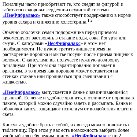
Псиллиум часто приобретают те, кто следят за фигурой и
заботятся о здоровье сердечно-сосудистой системы.
«НеоФибралакс»
также способствует поддержанию в норме
1,2
уровня сахара и снижению холестерина.
Обычно оболочки семян подорожника перед приемом
рекомендуют растворять в стакане воды, сока, йогурта или
смузи. С капсулами
«
НеоФибралакс
»
в этом нет
необходимости. Не нужно тратить лишнее время на
растворение порошка и мытье посуды после приема пищевых
волокон. С капсулами вы получаете нужную дозировку
псиллиума. При этом она гарантированно попадает в
организм, в то время как порошок может оставаться на
стенках стакана или проливаться при смешивании с
жидкостью.
«НеоФибралакс»
выпускается в банке с завинчивающейся
крышкой. Ее легче и удобнее хранить, в отличие от порошка в
пакете, который можно случайно задеть и рассыпать. Банка и
оболочки капсул защищают псиллиум от воздействия влаги и
света.
Капсулы удобнее брать с собой, их всегда можно положить в
таблетницу. При этом у вас есть возможность выбрать более
удобный для себя режим приема
«НеоФибралакс»
: по 2