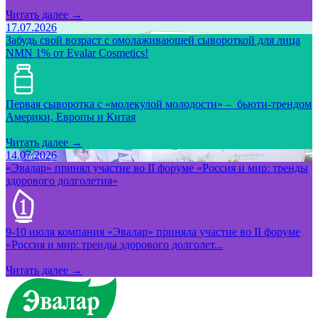
Читать далее →
17.07.2026
Забудь свой возраст с омолаживающей сывороткой для лица
NMN 1% от Evalar Cosmetics!
Первая сыворотка с «молекулой молодости» – бьюти-трендом
Америки, Европы и Китая
Читать далее →
14.07.2026
«Эвалар» принял участие во II форуме «Россия и мир: тренды
здорового долголетия»
9-10 июля компания «Эвалар» приняла участие во II форуме
«Россия и мир: тренды здорового долголет...
Читать далее →