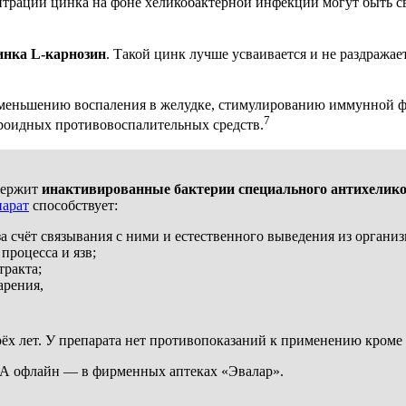
ентрации цинка на фоне хеликобактерной инфекции могут быть 
инка L-карнозин
. Такой цинк лучше усваивается и не раздражае
т уменьшению воспаления в желудке, стимулированию иммунной 
7
ероидных противовоспалительных средств.
держит
инактивированные бактерии специального антихеликоба
парат
способствует:
 счёт связывания с ними и естественного выведения из организ
процесса и язв;
тракта;
арения,
рёх лет. У препарата нет противопоказаний к применению кром
 А офлайн — в фирменных аптеках «Эвалар».