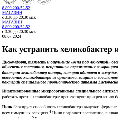
8 800 200-52-52
МАГАЗИН
c 3:30 до 20:30 мск
МАГАЗИН
8 800 200-52-52
c 3:30 до 20:30 мск
08.07.2024
Как устранить хеликобактер и
Дискомфорт, тяжесть и ощущение «огня под ложечкой» бес
облегчения состояния, неприятные переживания возвращают
бактерия хеликобактер пилори, которая обитает в желудке.
выведению хеликобактера из организма, защите и восстано
бактерий специального пробиотического штамма Lactobacillu
Инактивированные микроорганизмы специального антихелик
работать против хеликобактера: препятствуют прикреплению ба
Цинк
блокирует способность хеликобактера выделять фермент у
4
всех иммунных реакциях.
Цинк подавляет воспаление, вызван
5