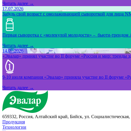
Читать далее →
17.07.2026
Забудь свой возраст с омолаживающей сывороткой для лица NM
Первая сыворотка с «молекулой молодости» – бьюти-трендом
Читать далее →
14.07.2026
«Эвалар» принял участие во II форуме «Россия и мир: тренды 
9-10 июля компания «Эвалар» приняла участие во II форуме «Ро
Читать далее →
659332, Россия, Алтайский край, Бийск, ул. Социалистическая, 
Продукция
Технологии