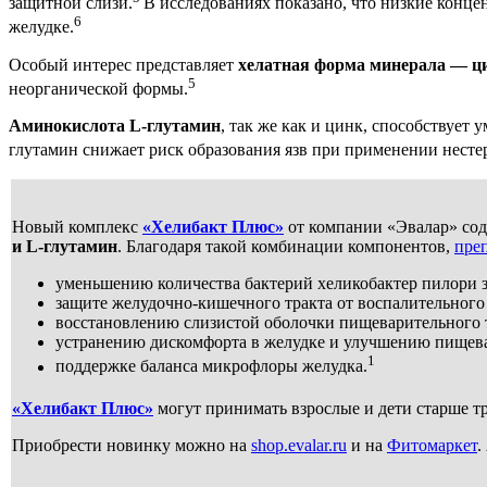
защитной слизи.
В исследованиях показано, что низкие конц
6
желудке.
Особый интерес представляет
хелатная форма минерала — ц
5
неорганической формы.
Аминокислота L-глутамин
, так же как и цинк, способствуе
глутамин снижает риск образования язв при применении нест
Новый комплекс
«Хелибакт Плюс»
от компании «Эвалар» со
и L-глутамин
. Благодаря такой комбинации компонентов,
пре
уменьшению количества бактерий хеликобактер пилори за
защите желудочно-кишечного тракта от воспалительного 
восстановлению слизистой оболочки пищеварительного 
устранению дискомфорта в желудке и улучшению пищев
1
поддержке баланса микрофлоры желудка.
«Хелибакт Плюс»
могут принимать взрослые и дети старше т
Приобрести новинку можно на
shop.evalar.ru
и на
Фитомаркет
.