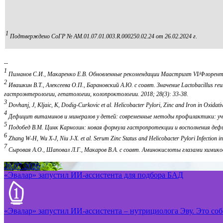
1
Подтверждено СоГР № AM.01.07.01.003.R.000250.02.24 от 26.02.2024 г.
--
1
Пиманов С.И., Макаренко Е.В. Обновленные рекомендации Маастрихт VI/Флорентийск
2
Ивашкин В.Т., Алексеева О.П., Барановский А.Ю. с соавт. Значение Lactobacillus 
гастроэнтерологии, гепатологии, колопроктологии. 2018; 28(3): 33-38.
3
Dovhanj, J, Kljaic, K, Dodig-Curkovic et al. Helicobacter Pylori, Zinc and Iron in Oxidat
4
Дефицит витаминов и минералов у детей: современные методы профилактики: учебн
5
Подобед В.М. Цинк Карнозин: новая формула гастропротекции и восполнения дефиц
6
Zhang W-H, Wu X-J, Niu J-X. et al. Serum Zinc Status and Helicobacter Pylori Infection i
7
Сыровая А.О., Шаповал Л.Г., Макаров В.А. с соавт. Аминокислоты глазами химиков,
28.07.2026
«Эвалар» запустил ИИ-ассистента для подбора БАД
«Эвалар» запустил ИИ-ассистента – нутрициолога Эву. Это собс