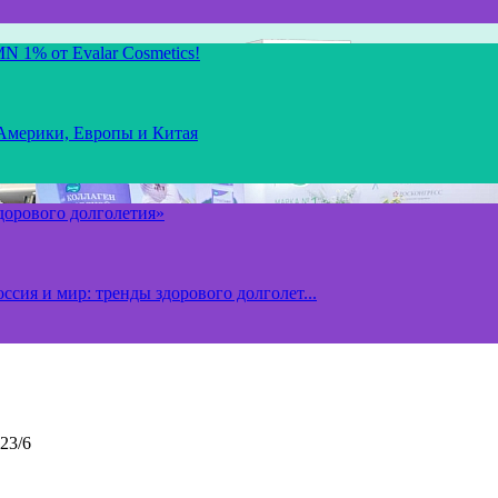
N 1% от Evalar Cosmetics!
 Америки, Европы и Китая
здорового долголетия»
ссия и мир: тренды здорового долголет...
23/6