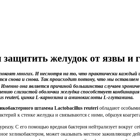
 защитить желудок от язвы и 
покоят многих. И несмотря на то, что практически каждый 
ся снова и снова. Так происходит потому, что мы оставляе
 Именно она является причиной большинства случаев хроничес
влению слизистой оболочки желудка способствует комбинаци
s reuteri, цинка L-карнозина и аминокислоты L-глутамина.
обактерного штамма Lactobacillus reuteri
обладают особыми 
ктерий к стенке желудка и связываются с ними, образуя коагрег
реазу. С его помощью вредная бактерия нейтрализует вокруг се
ное хеликобактером, может оказывать местное заживляющее дей