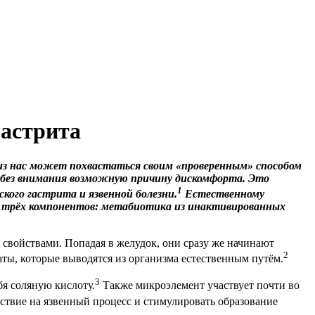
гастрита
из нас может похвастаться своим «проверенным» способом
м без внимания возможную причину дискомфорта. Это
1
кого гастрита и язвенной болезни.
Естественному
я трёх компонентов: метабиотика из инактивированных
свойствами. Попадая в желудок, они сразу же начинают
2
аты, которые выводятся из организма естественным путём.
3
бя соляную кислоту.
Также микроэлемент участвует почти во
ствие на язвенный процесс и стимулировать образование