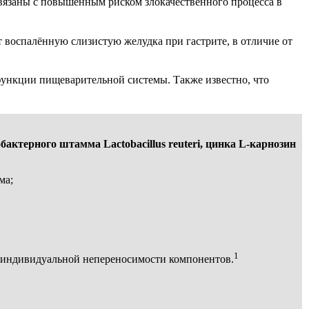
связаны с повышенным риском злокачественного процесса в
т воспалённую слизистую желудка при гастрите, в отличие от
функции пищеварительной системы. Также известно, что
ктерного штамма Lactobacillus reuteri, цинка L-карнозин
ма;
1
е индивидуальной непереносимости компонентов.