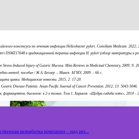
ого консенсуса по лечению инфекции Helicobacter pylori. Consilium Medicum. 2022; 2
reuteri DSMZ17648 в эрадикационной терапии инфекции H. pylori (обзор литературы и р
ive Stress-Induced Injury of Gastric Mucosa. Mini-Reviews in Medicinal Chemistry, 2009; 9: 2
о-метод. пособие / Ж.А. Безлер. – Минск: БГМУ, 2009. – 66 с.
ита цинка. Медицинские новости. 2015; 2: 17-20.
n Gastric Disease Patients. Asian Pacific Journal of Cancer Prevention. 2012; 13: 5043-5046.
 фармацевтов, биологов: в 2-х томах. Том 1. Харьков: «Щедра садиба плюс», 2014 – 2
твенная разработка компании – над раз...