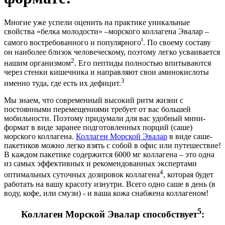
Многие уже успели оценить на практике уникальные
свойства «белка молодости» –морского коллагена Эвалар –
¹
самого востребованного и популярного
. По своему составу
он наиболее близок человеческому, поэтому легко усваивается
2
нашим организмом
. Его пептиды полностью впитываются
через стенки кишечника и направляют свои аминокислоты
3
именно туда, где есть их дефицит.
Мы знаем, что современный высокий ритм жизни с
постоянными перемещениями требует от вас большей
мобильности. Поэтому придумали для вас удобный мини-
формат в виде заранее подготовленных порций (саше)
морского коллагена.
Коллаген Морской Эвалар
в виде саше-
пакетиков можно легко взять с собой в офис или путешествие!
В каждом пакетике содержится 6000 мг коллагена – это одна
из самых эффективных и рекомендованных экспертами
4
оптимальных суточных дозировок коллагена
, которая будет
работать на вашу красоту изнутри. Всего одно саше в день (в
воду, кофе, или смузи) - и ваша кожа снабжена коллагеном!
5
Коллаген Морской Эвалар способствует
: