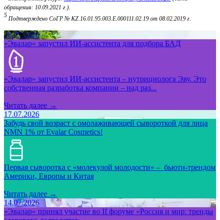
обращения: 10.09.2021 г.).
5
Подтверждено СоГР № KZ.16.01.95.003.Е.000111.02.19 от 08.02.2019 г.
28.07.2026
«Эвалар» запустил ИИ-ассистента для подбора БАД
«Эвалар» запустил ИИ-ассистента – нутрициолога Эву. Это
собственная разработка компании – над раз...
Читать далее →
17.07.2026
Забудь свой возраст с омолаживающей сывороткой для лица
NMN 1% от Evalar Cosmetics!
Первая сыворотка с «молекулой молодости» – бьюти-трендом
Америки, Европы и Китая
Читать далее →
14.07.2026
«Эвалар» принял участие во II форуме «Россия и мир: тренды