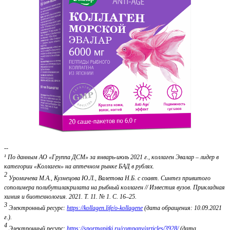
--
¹ По данным АО «Группа ДСМ» за январь-июль 2021 г., коллаген Эвалар – лидер в
категории «Коллаген» на аптечном рынке БАД в рублях.
2
Уромичева М.А., Кузнецова Ю.Л., Валетова Н.Б. с соавт. Синтез привитого
сополимера полибутилакрилата на рыбный коллаген // Известия вузов. Прикладная
химия и биотехнология. 2021. Т. 11. № 1. С. 16–25.
3
Электронный ресурс:
https://kollagen.life/o-kollagene
(дата обращения: 10.09.2021
г.).
4
Электронный ресурс:
https://sportnapitki.ru/company/articles/3928/
(дата