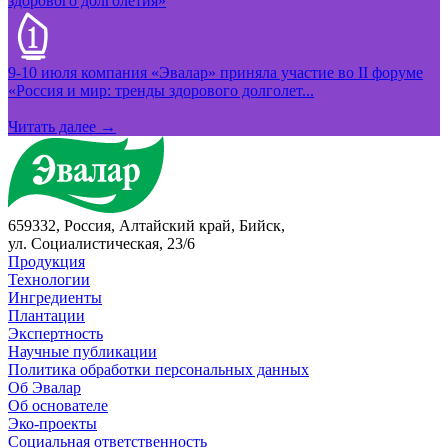
здорового долголетия»
9-10 июля компания «Эвалар» приняла участие во II форуме
«Россия и мир: тренды здорового долголет...
Читать далее →
659332, Россия, Алтайский край, Бийск,
ул. Социалистическая, 23/6
Продукция
Технологии
Ингредиенты
Плантации
Экспертность
Научные публикации
Политика обработки персональных данных
Об Эвалар
Об основателе
Эко-проекты
Социальная ответственность