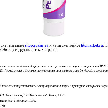
рнет-магазине
shop.evalar.ru
и на маркетплейсе
fitomarket.ru
. 
 Эвалар и других аптеках страны.
ым клинических исследований эффективности применения экстракта мартинии и МСМ
 С.П. Фармакология и биохимия использования натуральных трав для борьбы с артритом
комплекс как региональный центр образования, науки и культуры: материалы Всерос. н
А.Н. Австриевских, В.М. Позняковский. Томск, 1994.
илищ. М.: «Медицина», 1993.
1991.