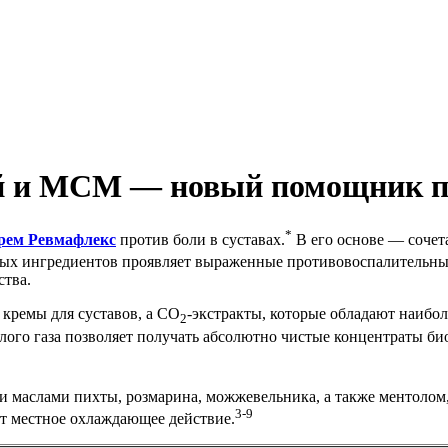
й и МСМ — новый помощник пр
*
рем Ревмафлекс
против боли в суставах.
В его основе — сочет
ных ингредиентов проявляет выраженные противовоспалительны
ства.
 кремы для суставов, а СО
-экстракты, которые обладают наибо
2
лого газа позволяет получать абсолютно чистые концентраты би
 маслами пихты, розмарина, можжевельника, а также ментолом
3-9
ют местное охлаждающее действие.