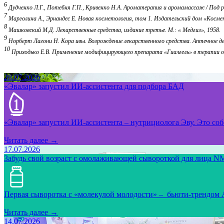
6
Дудченко Л.Г., Потебня Г.П., Кривенко Н.А. Ароматерапия и аромамассаж / Под ре
7
Марголина А., Эрнандес Е. Новая косметология, том 1. Издательский дом «Космет
8
Машковский М.Д. Лекарственные средства, издание третье. М.: « Медгиз», 1958.
9
Норберт Лагони Н. Кора ивы. Возрождение лекарственного средства. Аптечное де
10
Приходько Е.В. Применение модифицирующего препарата «Гиалгель» в терапии ост
28.07.2026
«Эвалар» запустил ИИ-ассистента для подбора БАД
«Эвалар» запустил ИИ-ассистента – нутрициолога Эву. Это собс
Читать далее →
17.07.2026
Забудь свой возраст с омолаживающей сывороткой для лица NM
Первая сыворотка с «молекулой молодости» – бьюти-трендом
Читать далее →
14.07.2026