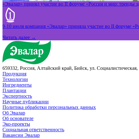
«Эвалар» принял участие во II форуме «Россия и мир: тренды 
9-10 июля компания «Эвалар» приняла участие во II форуме «Ро
Читать далее →
659332, Россия, Алтайский край, Бийск, ул. Социалистическая, 
Продукция
Технологии
Ингредиенты
Плантации
Экспертность
Научные публикации
Политика обработки персональных данных
Об Эвалар
Об основателе
Эко-проекты
Социальная ответственность
Вакансии Эвалар