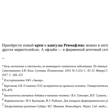
Приобрести новый
крем
и
капсулы Ревмафлекс
можно в инте
других маркетплейсах. А офлайн — в фирменной аптечной сети
--
* Боль, воспаление и отечность, не являющиеся симптомом заболевания. По данн
Савустьяненко А.В / Боль. Суставы. Позвоночник. 2014. № 3 (15). С. 45–53. Митра
2017. С. 204–223.
1
В ассортименте ЗАО «Эвалар».
2
Берестова А.В. О влиянии СО2-экстрактов на организм человека. Университетский 
876–879.
3
Биологически активные добавки в питании человека / В.А. Тутельян, В.П. Суханов, 
4
Фармакогнозия / М.А. Кузнецова, И.З. Рыбачук. Для учащихся фармацевтических уч
5
Лекарственные растения Сибири / В.Г. Минаева. Новосибирск: Наука. Сиб. отдел, 