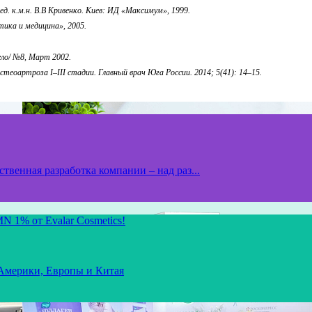
д. к.м.н. В.В Кривенко. Киев: ИД «Максимум», 1999.
ика и медицина», 2005.
ло/ №8, Март 2002.
еоартроза I–III стадии. Главный врач Юга России. 2014; 5(41): 14–15.
твенная разработка компании – над раз...
N 1% от Evalar Cosmetics!
 Америки, Европы и Китая