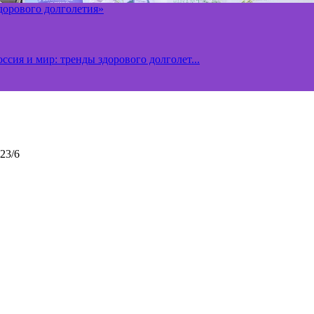
здорового долголетия»
ссия и мир: тренды здорового долголет...
23/6