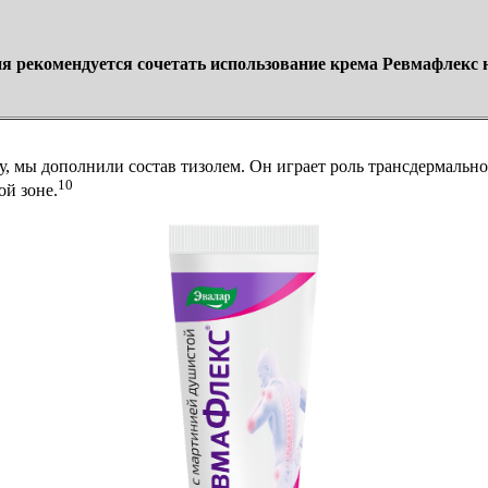
ия рекомендуется сочетать использование крема Ревмафлекс 
у, мы дополнили состав тизолем. Он играет роль трансдермаль
10
й зоне.