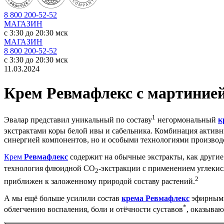
8 800 200-52-52
МАГАЗИН
c 3:30 до 20:30 мск
МАГАЗИН
8 800 200-52-52
c 3:30 до 20:30 мск
11.03.2024
Крем Ревмафлекс с мартиние
1
Эвалар представил уникальный по составу
негормональный
к
экстрактами коры белой ивы и сабельника. Комбинация актив
синергией компонентов, но и особыми технологиями производ
Крем
Ревмафлекс
содержит на обычные экстракты, как другие
технология флюидной СО
-экстракции с применением углекис
2
2
приближен к заложенному природой составу растений.
А мы ещё больше усилили состав
крема Ревмафлекс
эфирными
*
облегчению воспаления, боли и отёчности суставов
, оказыва