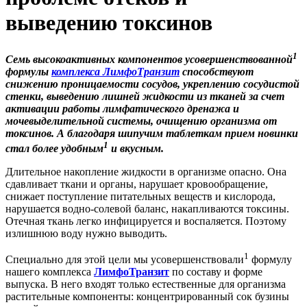
выведению токсинов
1
Семь высокоактивных компонентов усовершенствованной
формулы
комплекса ЛимфоТранзит
способствуют
снижению проницаемости сосудов, укреплению сосудистой
стенки, выведению лишней жидкости из тканей за счет
активации работы лимфатического дренажа и
мочевыделительной системы, очищению организма от
токсинов. А благодаря шипучим таблеткам прием новинки
1
стал более удобным
и вкусным.
Длительное накопление жидкости в организме опасно. Она
сдавливает ткани и органы, нарушает кровообращение,
снижает поступление питательных веществ и кислорода,
нарушается водно-солевой баланс, накапливаются токсины.
Отечная ткань легко инфицируется и воспаляется. Поэтому
излишнюю воду нужно выводить.
1
Специально для этой цели мы усовершенствовали
формулу
нашего комплекса
ЛимфоТранзит
по составу и форме
выпуска. В него входят только естественные для организма
растительные компоненты: концентрированный сок бузины