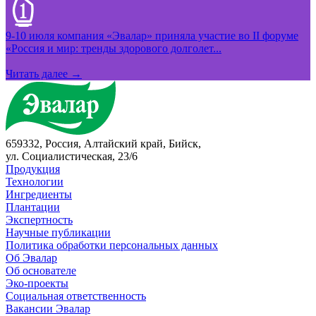
9-10 июля компания «Эвалар» приняла участие во II форуме
«Россия и мир: тренды здорового долголет...
Читать далее →
659332, Россия, Алтайский край, Бийск,
ул. Социалистическая, 23/6
Продукция
Технологии
Ингредиенты
Плантации
Экспертность
Научные публикации
Политика обработки персональных данных
Об Эвалар
Об основателе
Эко-проекты
Социальная ответственность
Вакансии Эвалар