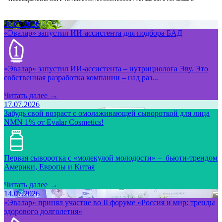
28.07.2026
«Эвалар» запустил ИИ-ассистента для подбора БАД
«Эвалар» запустил ИИ-ассистента – нутрициолога Эву. Это
собственная разработка компании – над раз...
Читать далее →
17.07.2026
Забудь свой возраст с омолаживающей сывороткой для лица
NMN 1% от Evalar Cosmetics!
Первая сыворотка с «молекулой молодости» – бьюти-трендом
Америки, Европы и Китая
Читать далее →
14.07.2026
«Эвалар» принял участие во II форуме «Россия и мир: тренды
здорового долголетия»