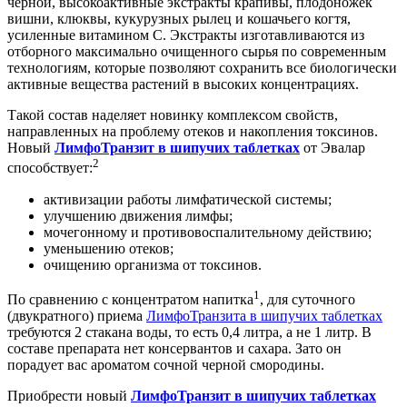
черной, высокоактивные экстракты крапивы, плодоножек
вишни, клюквы, кукурузных рылец и кошачьего когтя,
усиленные витамином С. Экстракты изготавливаются из
отборного максимально очищенного сырья по современным
технологиям, которые позволяют сохранить все биологически
активные вещества растений в высоких концентрациях.
Такой состав наделяет новинку комплексом свойств,
направленных на проблему отеков и накопления токсинов.
Новый
ЛимфоТранзит в шипучих таблетках
от Эвалар
2
способствует:
активизации работы лимфатической системы;
улучшению движения лимфы;
мочегонному и противовоспалительному действию;
уменьшению отеков;
очищению организма от токсинов.
1
По сравнению с концентратом напитка
, для суточного
(двукратного) приема
ЛимфоТранзита в шипучих таблетках
требуются 2 стакана воды, то есть 0,4 литра, а не 1 литр. В
составе препарата нет консервантов и сахара. Зато он
порадует вас ароматом сочной черной смородины.
Приобрести новый
ЛимфоТранзит в шипучих таблетках