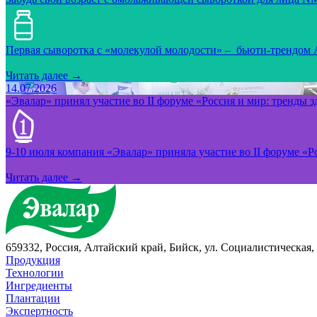
Первая сыворотка с «молекулой молодости» – бьюти-трендом
Читать далее →
14.07.2026
«Эвалар» принял участие во II форуме «Россия и мир: тренды 
9-10 июля компания «Эвалар» приняла участие во II форуме «Ро
Читать далее →
659332, Россия, Алтайский край, Бийск, ул. Социалистическая, 
Продукция
Технологии
Ингредиенты
Плантации
Экспертность