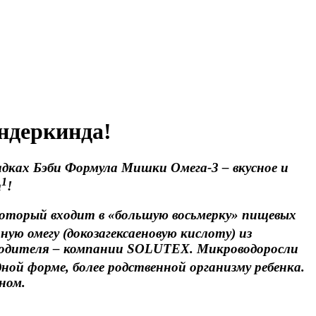
ндеркинда!
ладках Бэби Формула Мишки Омега-3
–
вкусное и
1
т
!
 который входит в «большую восьмерку» пищевых
ю омегу (докозагексаеновую кислоту) из
зводителя – компании SOLUTEX. Микроводоросли
ой форме, более родственной организму ребенка.
ном.