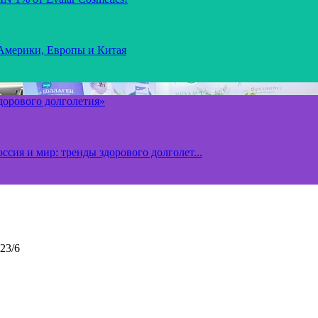
 Америки, Европы и Китая
здорового долголетия»
ссия и мир: тренды здорового долголет...
23/6