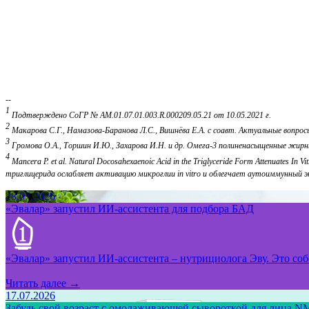
--
1
Подтверждено СоГР № AM.01.07.01.003.R.000209.05.21 от 10.05.2021 г.
2
Макарова С.Г., Намазова-Баранова Л.С., Вишнёва Е.А. с соавт. Актуальные вопрос
3
Громова О.А., Торшин И.Ю., Захарова И.Н. и др. Омега-3 полиненасыщенные жирн
4
Mancera P. et al. Natural Docosahexaenoic Acid in the Triglyceride Form Attenuates In
триглицерида ослабляет активацию микроглии in vitro и облегчает аутоиммунный эн
28.07.2026
«Эвалар» запустил ИИ-ассистента для подбора БАД
«Эвалар» запустил ИИ-ассистента – нутрициолога Эву. Это собс
Читать далее →
17.07.2026
Забудь свой возраст с омолаживающей сывороткой для лица NM