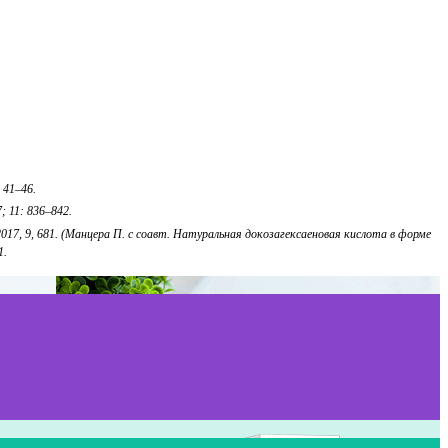
 41–46.
 11: 836–842.
ients 2017, 9, 681. (Манцера П. с соавт. Натуральная докозагексаеновая кислота в форме
1.