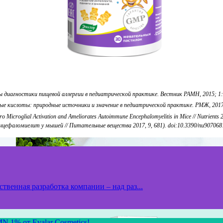
ы диагностики пищевой аллергии в педиатрической практике. Вестник РАМН, 2015; 1:
ые кислоты: природные источники и значение в педиатрической практике. РМЖ, 2017;
 Vitro Microglial Activation and Ameliorates Autoimmune Encephalomyelitis in Mice // Nutr
цефаломиелит у мышей // Питательные вещества 2017, 9, 681). doi:10.3390/nu907068
твенная разработка компании – над раз...
N 1% от Evalar Cosmetics!