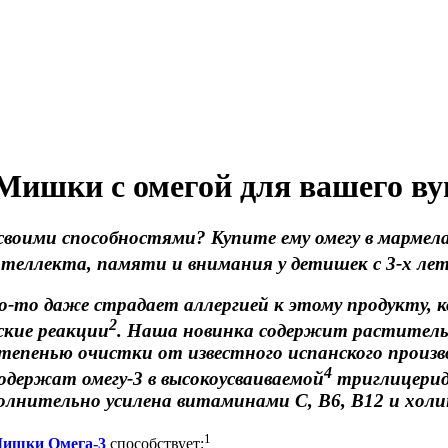
ишки с омегой для вашего ву
 своими способностями? Купите ему омегу в марме
нтеллекта, памяти и внимания у детишек с 3-х ле
кто-то даже страдает аллергией к этому продукту,
2
ские реакции
. Наша новинка содержит растительну
 степенью очистки от известного испанского прои
4
содержат омегу-3 в высокоусваиваемой
триглицеридн
полнительно усилена витаминами С, В6, В12 и холи
1
Мишки Омега-3
способствует: