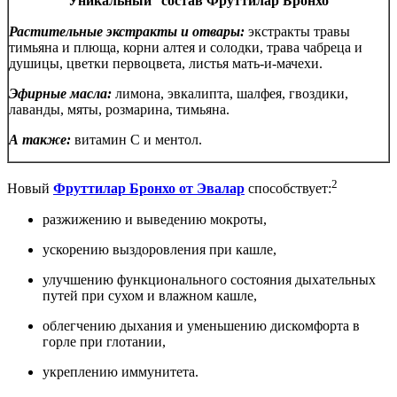
Уникальный
состав Фруттилар Бронхо
Растительные экстракты и отвары:
экстракты травы
тимьяна и плюща, корни алтея и солодки, трава чабреца и
душицы, цветки первоцвета, листья мать-и-мачехи.
Эфирные масла:
лимона, эвкалипта, шалфея, гвоздики,
лаванды, мяты, розмарина, тимьяна.
А также:
витамин С и ментол.
2
Новый
Фруттилар Бронхо от Эвалар
способствует:
разжижению и выведению мокроты,
ускорению выздоровления при кашле,
улучшению функционального состояния дыхательных
путей при сухом и влажном кашле,
облегчению дыхания и уменьшению дискомфорта в
горле при глотании,
укреплению иммунитета.