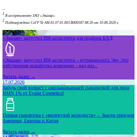
--
1
В ассортименте ЗАО «Эвалар».
2
Подтверждено СоГР № AM.01.07.01.003.R000187.08.20 от 10.08.2020 г.
28.07.2026
«Эвалар» запустил ИИ-ассистента для подбора БАД
«Эвалар» запустил ИИ-ассистента – нутрициолога Эву. Это
собственная разработка компании – над раз...
Читать далее →
17.07.2026
Забудь свой возраст с омолаживающей сывороткой для лица
NMN 1% от Evalar Cosmetics!
Первая сыворотка с «молекулой молодости» – бьюти-трендом
Америки, Европы и Китая
Читать далее →