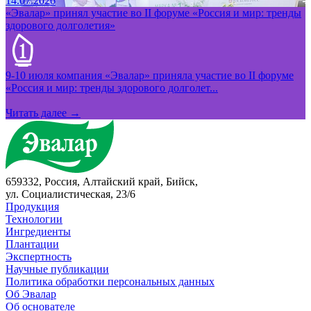
14.07.2026
«Эвалар» принял участие во II форуме «Россия и мир: тренды
здорового долголетия»
9-10 июля компания «Эвалар» приняла участие во II форуме
«Россия и мир: тренды здорового долголет...
Читать далее →
659332, Россия, Алтайский край, Бийск,
ул. Социалистическая, 23/6
Продукция
Технологии
Ингредиенты
Плантации
Экспертность
Научные публикации
Политика обработки персональных данных
Об Эвалар
Об основателе