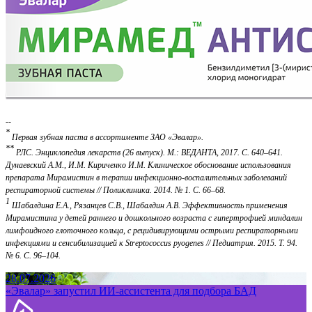
--
*
Первая зубная паста в ассортименте ЗАО «Эвалар».
**
РЛС. Энциклопедия лекарств (26 выпуск). М.: ВЕДАНТА, 2017. С. 640–641.
Дунаевский А.М., И.М. Кириченко И.М. Клиническое обоснование использования
препарата Мирамистин в терапии инфекционно-воспалительных заболеваний
респираторной системы // Поликлиника. 2014. № 1. С. 66–68.
1
Шабалдина Е.А., Рязанцев С.В., Шабалдин А.В. Эффективность применения
Мирамистина у детей раннего и дошкольного возраста с гипертрофией миндалин
лимфоидного глоточного кольца, с рецидивирующими острыми респираторными
инфекциями и сенсибилизацией к Streptococcus pyogenes // Педиатрия. 2015. Т. 94.
№ 6. С. 96–104.
28.07.2026
«Эвалар» запустил ИИ-ассистента для подбора БАД