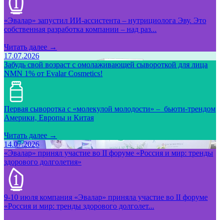
«Эвалар» запустил ИИ-ассистента – нутрициолога Эву. Это
собственная разработка компании – над раз...
Читать далее →
17.07.2026
Забудь свой возраст с омолаживающей сывороткой для лица
NMN 1% от Evalar Cosmetics!
Первая сыворотка с «молекулой молодости» – бьюти-трендом
Америки, Европы и Китая
Читать далее →
14.07.2026
«Эвалар» принял участие во II форуме «Россия и мир: тренды
здорового долголетия»
9-10 июля компания «Эвалар» приняла участие во II форуме
«Россия и мир: тренды здорового долголет...