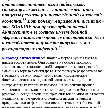
противовоспалительными свойствами,
стимулирует местные защитные реакции и
процессы регенерации поврежденной слизистой
**
оболочки.
Вот почему Мирамед Антисептик –
это БОЛЬШЕ чем просто зубная паста!
Антисептик в ее составе имеет двойной
эффект: помогает бороться с воспалением десен
и способствует защите от вирусов в сезон
**
респираторных инфекций.
Мирамед Антисептик
от Эвалар –
первая зубная паста в
нашем ассортименте.
Она создана на основе мощного
антисептика бензилдиметил[3-(миристоиламино)пропил]
аммония хлорида моногидрата. Его формула разрабатывалась
в рамках стратегической программы «Космические
биотехнологии» для надежной защиты от микробов в
1
экстремальных условиях космоса
. Антисептик прошел
многочисленные клинические исследования в России и за
рубежом и сегодня успешно применяется во многих отраслях
медицины, в том числе в стоматологии для лечения и
профилактики инфекционно-воспалительных заболеваний
**
полости рта: стоматитов, гингивитов, пародонтитов и др.