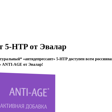
т 5-HTP от Эвалар
уральный* «антидепрессант» 5-HTP доступен всем россиянам
» ANTI-AGE от Эвалар!