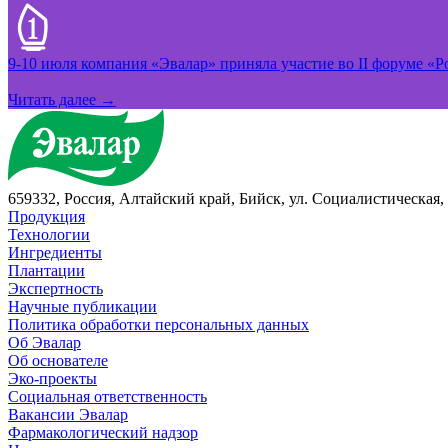
9-10 июля компания «Эвалар» приняла участие во II форуме «Ро
Читать далее →
659332, Россия, Алтайский край, Бийск, ул. Социалистическая, 
Продукция
Технологии
Ингредиенты
Плантации
Экспертность
Научные публикации
Политика обработки персональных данных
Об Эвалар
Об основателе
Эко-проекты
Социальная ответственность
Вакансии Эвалар
Фармакологический надзор