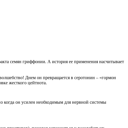
тракта семян гриффонии. А история ее применения насчитывает
 волшебство! Днем он превращается в серотонин – «гормон
овке жесткого цейтнота.
но когда он усилен необходимым для нервной системы