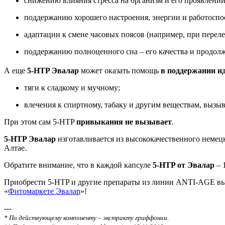
снижению влияния стресса на организм и его проявлений 
поддержанию хорошего настроения, энергии и работоспо
адаптации к смене часовых поясов (например, при переле
поддержанию полноценного сна – его качества и продол
А еще
5-HTP Эвалар
может оказать помощь
в поддержании и
тяги к сладкому и мучному;
влечения к спиртному, табаку и другим веществам, выз
При этом сам 5-HTP
привыкания не вызывает
.
5-HTP Эвалар
изготавливается из высококачественного немец
Алтае.
Обратите внимание, что в каждой капсуле
5-HTP от Эвалар
– 
Приобрести 5-HTP и другие препараты из линии ANTI-AGE вы м
«
Фитомаркете Эвалар
»!
---
* По действующему компоненту – экстракту гриффонии.