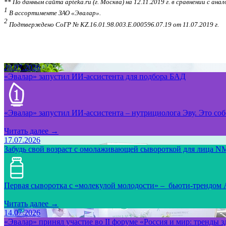
** По данным сайта apteka.ru (г. Москва) на 12.11.2019 г. в сравнении с ан
1
В ассортименте ЗАО «Эвалар».
2
Подтверждено СоГР № KZ.16.01.98.003.Е.000596.07.19 от 11.07.2019 г.
28.07.2026
«Эвалар» запустил ИИ-ассистента для подбора БАД
«Эвалар» запустил ИИ-ассистента – нутрициолога Эву. Это собс
Читать далее →
17.07.2026
Забудь свой возраст с омолаживающей сывороткой для лица NM
Первая сыворотка с «молекулой молодости» – бьюти-трендом
Читать далее →
14.07.2026
«Эвалар» принял участие во II форуме «Россия и мир: тренды 