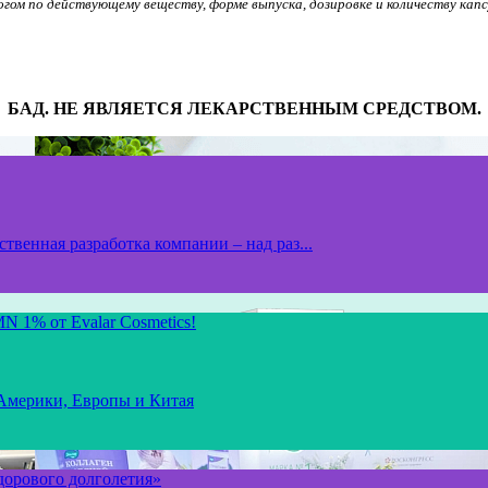
алогом по действующему веществу, форме выпуска, дозировке и количеству капс
БАД. НЕ ЯВЛЯЕТСЯ ЛЕКАРСТВЕННЫМ СРЕДСТВОМ.
твенная разработка компании – над раз...
N 1% от Evalar Cosmetics!
 Америки, Европы и Китая
здорового долголетия»