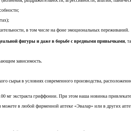
(волнения, раздражительности, агрессивности, апатии, паническ
собности;
тах);
жительности, в том числе на фоне эмоциональных переживаний.
деальной фигуры и даже в борьбе с вредными привычками
, 
ывающим зависимость.
кого сырья в условиях современного производства, расположенн
100 мг экстракта гриффонии. При этом наша новинка привлекате
ожете в любой фирменной аптеке «Эвалар» или в других аптека