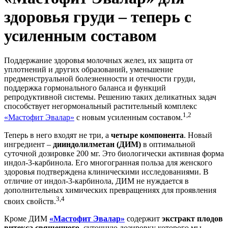
здоровья груди – теперь с
усиленным составом
Поддержание здоровья молочных желез, их защита от
уплотнений и других образований, уменьшение
предменструальной болезненности и отечности груди,
поддержка гормонального баланса и функций
репродуктивной системы. Решению таких деликатных задач
способствует негормональный растительный комплекс
1,2
«Мастофит Эвалар»
с новым усиленным составом.
Теперь в него входят не три, а
четыре компонента
. Новый
ингредиент –
дииндолилметан (ДИМ)
в оптимальной
суточной дозировке 200 мг. Это биологически активная форма
индол-3-карбинола. Его многогранная польза для женского
здоровья подтверждена клиническими исследованиями. В
отличие от индол-3-карбинола, ДИМ не нуждается в
дополнительных химических превращениях для проявления
3,4
своих свойств.
Кроме ДИМ
«Мастофит Эвалар»
содержит
экстракт плодов
витекса священного
, суточную дозировку которого мы