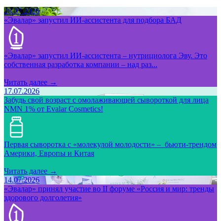
28.07.2026
«Эвалар» запустил ИИ-ассистента для подбора БАД
«Эвалар» запустил ИИ-ассистента – нутрициолога Эву. Это
собственная разработка компании – над раз...
Читать далее →
17.07.2026
Забудь свой возраст с омолаживающей сывороткой для лица
NMN 1% от Evalar Cosmetics!
Первая сыворотка с «молекулой молодости» – бьюти-трендом
Америки, Европы и Китая
Читать далее →
14.07.2026
«Эвалар» принял участие во II форуме «Россия и мир: тренды
здорового долголетия»