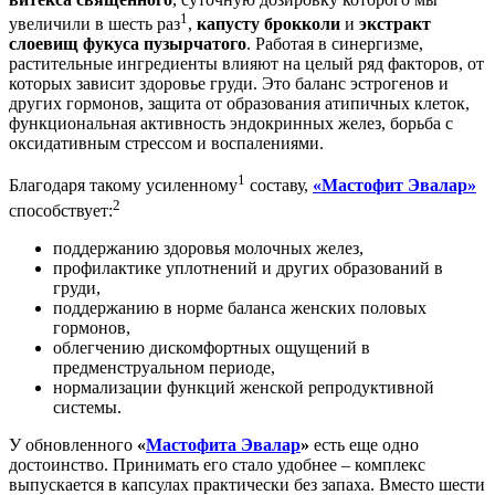
1
увеличили в шесть раз
,
капусту брокколи
и
экстракт
слоевищ фукуса пузырчатого
. Работая в синергизме,
растительные ингредиенты влияют на целый ряд факторов, от
которых зависит здоровье груди. Это баланс эстрогенов и
других гормонов, защита от образования атипичных клеток,
функциональная активность эндокринных желез, борьба с
оксидативным стрессом и воспалениями.
1
Благодаря такому усиленному
составу,
«Мастофит Эвалар»
2
способствует:
поддержанию здоровья молочных желез,
профилактике уплотнений и других образований в
груди,
поддержанию в норме баланса женских половых
гормонов,
облегчению дискомфортных ощущений в
предменструальном периоде,
нормализации функций женской репродуктивной
системы.
У обновленного
«
Мастофита Эвалар
»
есть еще одно
достоинство. Принимать его стало удобнее – комплекс
выпускается в капсулах практически без запаха. Вместо шести