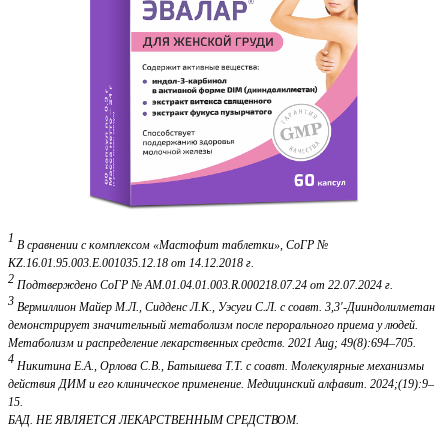
1
В сравнении с комплексом «Мастофит таблетки», СоГР №
KZ.16.01.95.003.Е.001035.12.18 от 14.12.2018 г.
2
Подтверждено СоГР № AM.01.04.01.003.R.000218.07.24 от 22.07.2024 г.
3
Вермиллион Майер М.Л., Сидденс Л.К., Уэсуги С.Л. с соавт. 3,3'-Дииндолилметан
демонстрирует значительный метаболизм после перорального приема у людей.
Метаболизм и распределение лекарственных средств. 2021 Aug; 49(8):694–705.
4
Никитина Е.А., Орлова С.В., Батышева Т.Т. с соавт. Молекулярные механизмы
действия ДИМ и его клиническое применение. Медицинский алфавит. 2024;(19):9–
15.
БАД. НЕ ЯВЛЯЕТСЯ ЛЕКАРСТВЕННЫМ СРЕДСТВОМ.