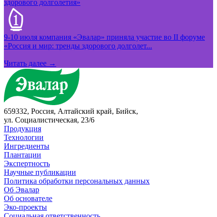
здорового долголетия»
9-10 июля компания «Эвалар» приняла участие во II форуме
«Россия и мир: тренды здорового долголет...
Читать далее →
659332, Россия, Алтайский край, Бийск,
ул. Социалистическая, 23/6
Продукция
Технологии
Ингредиенты
Плантации
Экспертность
Научные публикации
Политика обработки персональных данных
Об Эвалар
Об основателе
Эко-проекты
Социальная ответственность