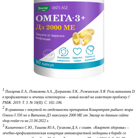
1
Пигарова Е.А., Поваляева А.А., Дзеранова Л.К., Рожинская Л.Я. Роль витамина D
в профилактике и лечении остеопороза – новый взгляд на известную проблему //
РМЖ. 2019. Т. 3. № 10(II). С. 102–106.
2
В сравнении с покупкой по отдельности препаратов Концентрат рыбьего жира
Омега-3 350 мг и Витамин Д3 максимум 2000 МЕ от Эвалар по данным сайта
shop.evalar.ru на 21.04.2022 г.
3
Калинченко С.Ю., Тишова Ю.А., Гусакова Д.А. с соавт. «Квартет здоровья» –
лечебно-профилактическая концепция антивозрастной медицины в борьбе со