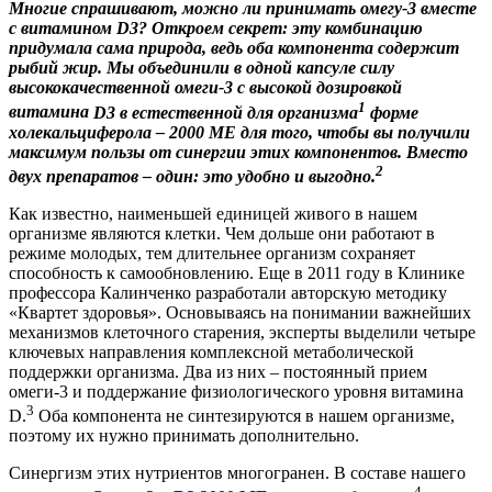
Многие спрашивают, можно ли принимать омегу-3 вместе
с витамином D3? Откроем секрет: эту комбинацию
придумала сама природа, ведь оба компонента содержит
рыбий жир. Мы объединили в одной капсуле силу
высококачественной омеги-3 с высокой дозировкой
1
витамина
D3 в естественной для организма
форме
холекальциферола – 2000 МЕ для того, чтобы вы получили
максимум пользы от синергии этих компонентов. Вместо
2
двух препаратов – один: это удобно и выгодно.
Как известно, наименьшей единицей живого в нашем
организме являются клетки. Чем дольше они работают в
режиме молодых, тем длительнее организм сохраняет
способность к самообновлению. Еще в 2011 году в Клинике
профессора Калинченко разработали авторскую методику
«Квартет здоровья». Основываясь на понимании важнейших
механизмов клеточного старения, эксперты выделили четыре
ключевых направления комплексной метаболической
поддержки организма. Два из них – постоянный прием
омеги-3 и поддержание физиологического уровня витамина
3
D.
Оба компонента не синтезируются в нашем организме,
поэтому их нужно принимать дополнительно.
Синергизм этих нутриентов многогранен. В составе нашего
4