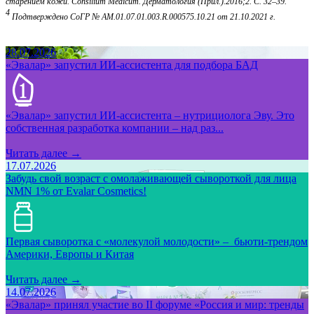
старением кожи. Consilium Medicum. Дерматология (Прил.).2016;2. С. 32–39.
4
Подтверждено СоГР № АМ.01.07.01.003.R.000575.10.21 от 21.10.2021 г.
28.07.2026
«Эвалар» запустил ИИ-ассистента для подбора БАД
«Эвалар» запустил ИИ-ассистента – нутрициолога Эву. Это
собственная разработка компании – над раз...
Читать далее →
17.07.2026
Забудь свой возраст с омолаживающей сывороткой для лица
NMN 1% от Evalar Cosmetics!
Первая сыворотка с «молекулой молодости» – бьюти-трендом
Америки, Европы и Китая
Читать далее →
14.07.2026
«Эвалар» принял участие во II форуме «Россия и мир: тренды