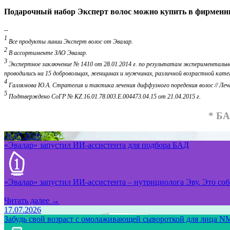
Подарочный набор Эксперт волос можно купить в фирменных
--
1
Все продукты линии Эксперт волос от Эвалар.
2
В ассортименте ЗАО Эвалар.
3
Экспертное заключение № 1410 от 28.01.2014 г. по результатам эксперименталь
проводились на 15 добровольцах, женщинах и мужчинах, различной возрастной катег
4
Галлямова Ю.А. Стратегия и тактика лечения диффузного поредения волос // Лечащ
5
Подтверждено СоГР № KZ.16.01.78.003.E.004473.04.15 от 21.04.2015 г.
* Б
28.07.2026
«Эвалар» запустил ИИ-ассистента для подбора БАД
«Эвалар» запустил ИИ-ассистента – нутрициолога Эву. Это собс
Читать далее →
17.07.2026
Забудь свой возраст с омолаживающей сывороткой для лица NM