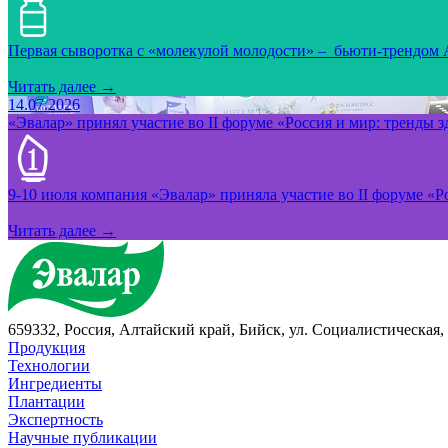
Первая сыворотка с «молекулой молодости» – бьюти-трендом
Читать далее →
14.07.2026
«Эвалар» принял участие во II форуме «Россия и мир: тренды 
9-10 июля компания «Эвалар» приняла участие во II форуме «Ро
Читать далее →
659332, Россия, Алтайский край, Бийск, ул. Социалистическая, 
Продукция
Технологии
Ингредиенты
Плантации
Экспертность
Научные публикации