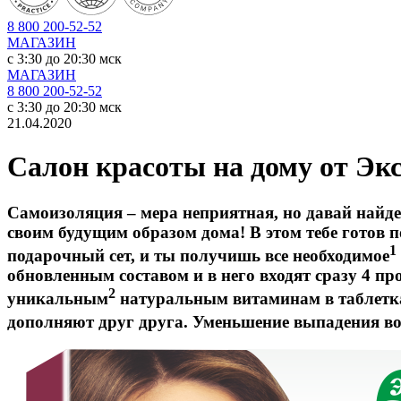
8 800 200-52-52
МАГАЗИН
c 3:30 до 20:30 мск
МАГАЗИН
8 800 200-52-52
c 3:30 до 20:30 мск
21.04.2020
Салон красоты на дому от Эк
Самоизоляция – мера неприятная, но давай найде
своим будущим образом дома! В этом тебе готов 
1
подарочный сет, и ты получишь все необходимое
обновленным составом и в него входят сразу 4 п
2
уникальным
натуральным витаминам в таблетк
дополняют друг друга. Уменьшение выпадения вол