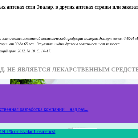
 аптеках сети Эвалар, в других аптеках страны или заказат
но-клинических испытаний косметической продукции шампунь Эксперт волос, ФБУН 
ории от 30 до 65 лет. Результат индивидуален в зависимости от человека.
ий врач. 2012. № 10. С. 14–17.
АД. НЕ ЯВЛЯЕТСЯ ЛЕКАРСТВЕННЫМ СРЕДСТ
твенная разработка компании – над раз...
N 1% от Evalar Cosmetics!