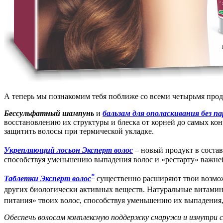
А теперь мы познакомим тебя поближе со всеми четырьмя прод
Бессульфатный шампунь
и
бальзам для ополаскивания без п
восстановлению их структуры и блеска от корней до самых к
защитить волосы при термической укладке.
Укрепляющий лосьон Эксперт волос
– новый продукт в состав
способствуя уменьшению выпадения волос и «рестарту» важне
*
Таблетки Эксперт волос
существенно расширяют твои возмо
других биологически активных веществ. Натуральные витамин
питания» твоих волос, способствуя уменьшению их выпадения
Обеспечь волосам комплексную поддержку снаружи и изнутри с