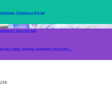
 Америки, Европы и Китая
здорового долголетия»
ссия и мир: тренды здорового долголет...
23/6