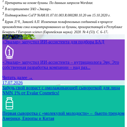
1
Препараты на основе бузины. По данным запросов Wordstat.
2
В ассортименте ЗАО «Эвалар».
3
Подтверждено СоГР №AM.01.07.01.003.R.000280.10.20 от 15.10.2020 г.
4
Бурак Л.Ч., Завалей А.П. Изменения полифенольных соединений в процессе
производства сока концентрированного из бузины, произрастающей в Республике
.
Беларусь // European science (Европейская наука). 2020. № 4 (53). С. 6–17
28.07.2026
«Эвалар» запустил ИИ-ассистента для подбора БАД
«Эвалар» запустил ИИ-ассистента – нутрициолога Эву. Это
собственная разработка компании – над раз...
Читать далее →
17.07.2026
Забудь свой возраст с омолаживающей сывороткой для лица
NMN 1% от Evalar Cosmetics!
Первая сыворотка с «молекулой молодости» – бьюти-трендом
Америки, Европы и Китая