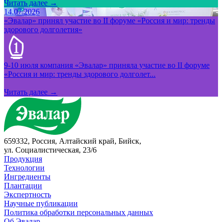
Читать далее →
14.07.2026
«Эвалар» принял участие во II форуме «Россия и мир: тренды
здорового долголетия»
9-10 июля компания «Эвалар» приняла участие во II форуме
«Россия и мир: тренды здорового долголет...
Читать далее →
659332, Россия, Алтайский край, Бийск,
ул. Социалистическая, 23/6
Продукция
Технологии
Ингредиенты
Плантации
Экспертность
Научные публикации
Политика обработки персональных данных
Об Эвалар