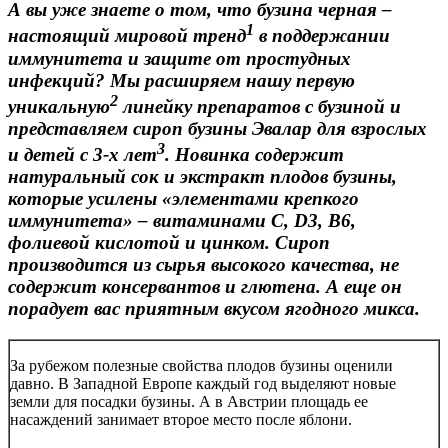
А вы уже знаете о том, что бузина черная –
1
настоящий мировой тренд
в поддержании
иммунитета и защите от простудных
инфекций? Мы расширяем нашу первую
2
уникальную
линейку препаратов с бузиной и
представляем сироп бузины Эвалар для взрослых
3
и детей с 3-х лет
. Новинка содержит
натуральный сок и экстракт плодов бузины,
которые усилены «элементами крепкого
иммунитета» – витаминами С, D3, В6,
фолиевой кислотой и цинком. Сироп
производится из сырья высокого качества, не
содержит консервантов и глютена. А еще он
порадует вас приятным вкусом ягодного микса.
За рубежом полезные свойства плодов бузины оценили
давно. В Западной Европе каждый год выделяют новые
земли для посадки бузины. А в Австрии площадь ее
насаждений занимает второе место после яблони.