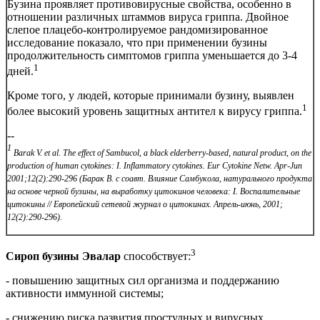
Бузина проявляет противовирусные свойства, особенно в
отношении различных штаммов вируса гриппа. Двойное
слепое плацебо-контролируемое рандомизированное
исследование показало, что при применении бузины
продолжительность симптомов гриппа уменьшается до 3-4
1
дней.
Кроме того, у людей, которые принимали бузину, выявлен
1
более высокий уровень защитных антител к вирусу гриппа.
--
1
Barak V. et al. The effect of Sambucol, a black elderberry-based, natural product, on the
production of human cytokines: I. Inflammatory cytokines. Eur Cytokine Netw. Apr-Jun
2001;12(2):290-296 (Барак В. с соавт. Влияние Самбукола, натурального продукта
на основе черной бузины, на выработку цитокинов человека: I. Воспалительные
цитокины // Европейский сетевой журнал о цитокинах. Апрель-июнь, 2001;
12(2):290-296).
3
Сироп бузины Эвалар
способствует:
- повышению защитных сил организма и поддержанию
активности иммунной системы;
- снижению риска развития простудных и вирусных