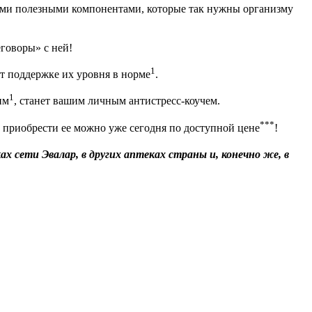
ими полезными компонентами, которые так нужны организму
еговоры» с ней!
1
ет поддержке их уровня в норме
.
1
им
, станет вашим личным антистресс-коучем.
***
А приобрести ее можно уже сегодня по доступной цене
!
х сети Эвалар, в других аптеках страны и, конечно же, в