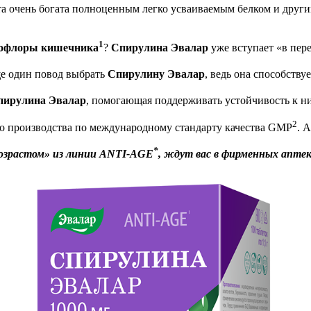
та очень богата полноценным легко усваиваемым белком и друг
1
рофлоры кишечника
?
Спирулина Эвалар
уже вступает «в пер
е один повод выбрать
Спирулину Эвалар
, ведь она способству
пирулина Эвалар
, помогающая поддерживать устойчивость к н
2
о производства по международному стандарту качества GMP
. 
*
возрастом» из линии
ANTI-
AGE
, ждут вас в фирменных аптека