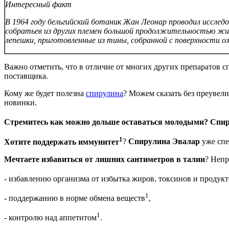
Интересный факт
В 1964 году бельгийский ботаник Жан Леонар проводил исслед
собратьев из других племен большой продолжительностью жизн
лепешки, приготовленные из тины, собранной с поверхности оз
Важно отметить, что в отличие от многих других препаратов 
поставщика.
Кому же будет полезна
спирулина
? Можем сказать без преувел
новинки.
Стремитесь как можно дольше оставаться молодыми? Спи
1
Хотите поддержать иммунитет
?
Спирулина Эвалар
уже спе
Мечтаете избавиться от лишних сантиметров в талии
? Неп
- избавлению организма от избытка жиров, токсинов и продукт
1
- поддержанию в норме обмена веществ
,
1
- контролю над аппетитом
.