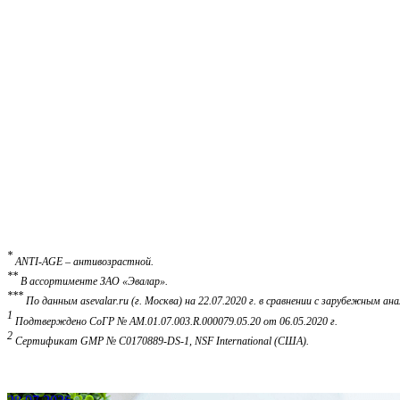
*
ANTI-AGE – антивозрастной.
**
В ассортименте ЗАО «Эвалар».
***
По данным asevalar.ru (г. Москва) на 22.07.2020 г. в сравнении с зарубежным 
1
Подтверждено СоГР № АМ.01.07.003.R.000079.05.20 от 06.05.2020 г.
2
Сертификат GMP № C0170889-DS-1, NSF International (США).