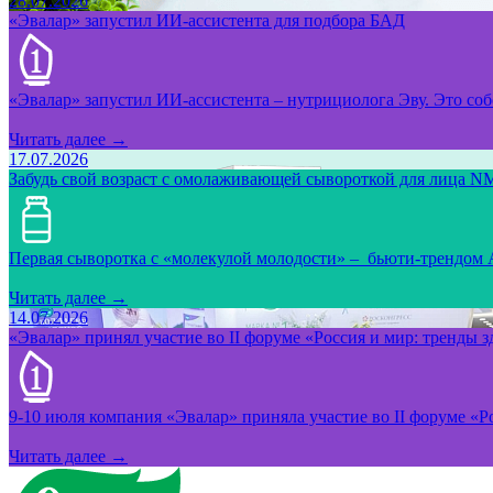
28.07.2026
«Эвалар» запустил ИИ-ассистента для подбора БАД
«Эвалар» запустил ИИ-ассистента – нутрициолога Эву. Это собс
Читать далее →
17.07.2026
Забудь свой возраст с омолаживающей сывороткой для лица NM
Первая сыворотка с «молекулой молодости» – бьюти-трендом
Читать далее →
14.07.2026
«Эвалар» принял участие во II форуме «Россия и мир: тренды 
9-10 июля компания «Эвалар» приняла участие во II форуме «Ро
Читать далее →