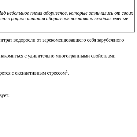
Чад небольшое племя аборигенов, которые отличались от своих
то в рацион питания аборигенов постоянно входили зеленые
ентрат водоросли от зарекомендовавшего себя зарубежного
ознакомиться с удивительно многогранными свойствами
1
орется с оксидативным стрессом
.
вует: