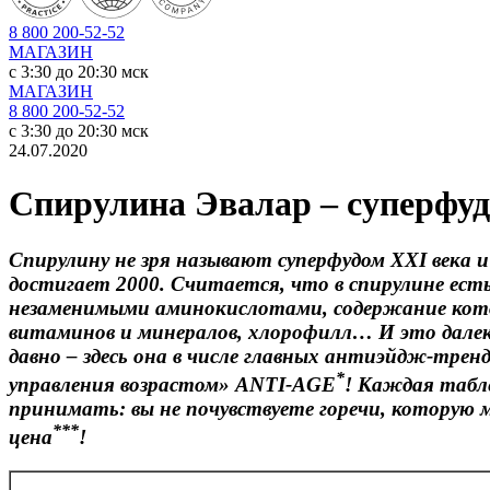
8 800 200-52-52
МАГАЗИН
c 3:30 до 20:30 мск
МАГАЗИН
8 800 200-52-52
c 3:30 до 20:30 мск
24.07.2020
Спирулина Эвалар – суперфуд 
Спирулину не зря называют суперфудом
XXI века 
достигает 2000. Считается, что в спирулине есть
незаменимыми аминокислотами, содержание кото
витаминов и минералов, хлорофилл… И это далек
давно – здесь она в числе главных антиэйдж-тре
*
управления возрастом»
ANTI-
AGE
! Каждая табл
принимать: вы не почувствуете горечи, которую
***
цена
!