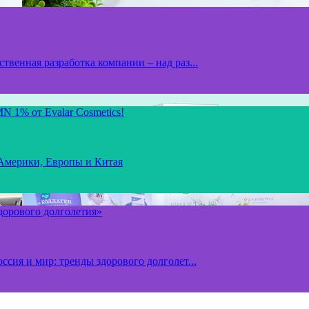
твенная разработка компании – над раз...
N 1% от Evalar Cosmetics!
 Америки, Европы и Китая
здорового долголетия»
ссия и мир: тренды здорового долголет...