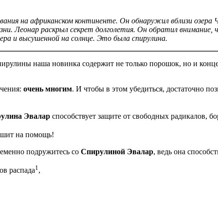
ования на африканском континенте. Он обнаружил вблизи озера 
и. Леонар раскрыл секрет долголетия. Он обратил внимание, ч
ера и высушенной на солнце. Это была спирулина.
спирулины наша новинка содержит не только порошок, но и конц
ичения:
очень многим
. И чтобы в этом убедиться, достаточно п
рулина Эвалар
способствует защите от свободных радикалов, б
шит на помощь!
ременно подружитесь со
Спирулиной Эвалар
, ведь она способст
1
ов распада
,