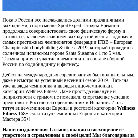
Пока в России все наслаждались долгими праздничными
выходными, спортсменка SportExpert Татьяна Еремина
продолжала совершенствовать свою физическую форму и
готовиться к своему главному выходу этой весны – одному из
самых престижных чемпионатов федерации IFBB – European
Championship bodybuilding & fitness 2019, который проходил в
солнечном испанском городе Santa Susanna с 1 по 5 мая.
Татьяна приняла участие в чемпионате в составе сборной
России по бодибилдингу и фитнесу.
Дебют на международных соревнованиях был волнительным,
даже несмотря на успешный весенний сезон 2019 - Татьяна
уже дважды чемпионка и дважды вице-чемпионка в
категории Wellness Fitness. Даже простуда накануне и
неприятности с гримом не помешали спортсменке успешно
представить Россию на соревнованиях в Испании. Итог:
титул вице-чемпионки Европы в ростовой категории
Wellness
Fitness
168+ см. и титул чемпионки Европы в категории
Мастера 35+!
Наши поздравления Татьяне, овации и восхищение ее
упорством и стремлением к своей цели! Мы благодарны за