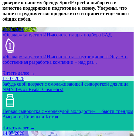
доверие к нашему бренду SportExpert и выбор его в
качестве поддержки в подготовке к сезону. Уверены, что
наше сотрудничество продолжится и принесет еще много
общих побед.
28.07.2026
«Эвалар» запустил ИИ-ассистента для подбора БАД
«Эвалар» запустил ИИ-ассистента – нутрициолога Эву. Это
собственная разработка компании – над раз...
Читать далее →
17.07.2026
Забудь свой возраст с омолаживающей сывороткой для лица
NMN 1% от Evalar Cosmetics!
Первая сыворотка с «молекулой молодости» – бьюти-трендом
Америки, Европы и Китая
Читать далее →
14.07.2026