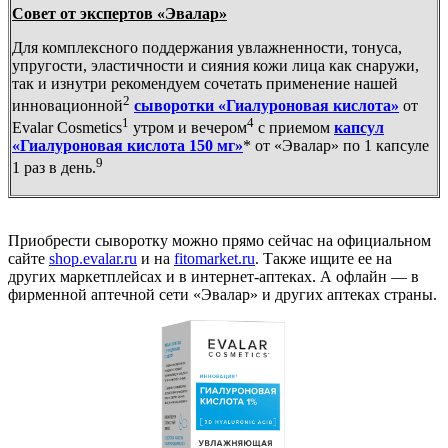
Совет от экспертов «Эвалар»
Для комплексного поддержания увлажненности, тонуса,
упругости, эластичности и сияния кожи лица как снаружи,
так и изнутри рекомендуем сочетать применение нашей
2
инновационной
сыворотки «Гиалуроновая кислота»
от
1
4
Evalar Cosmetics
утром и вечером
с приемом
капсул
«Гиалуроновая кислота 150 мг»
* от «Эвалар» по 1 капсуле
9
1 раз в день.
Приобрести сыворотку можно прямо сейчас на официальном
сайте
shop.evalar.ru
и на
fitomarket.ru
. Также ищите ее на
других маркетплейсах и в интернет-аптеках. А офлайн — в
фирменной аптечной сети «Эвалар» и других аптеках страны.