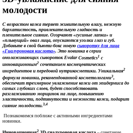
молодости
С возрастом кожа теряет живительную влагу, нежную
бархатистость, привлекательную гладкость и
пленительное сияние. Огорчают «гусиные лапки» и
«плывущий» овал лица, опускаются уголки глаз и губ.
Добавьте в свой бьюти-бокс новую
сыворотку для лица
«Гиалуроновая кислота»
. Это новинка в серии
1
омолаживающих сывороток
Evalar
Cosmetics
с
2
инновационным
сочетанием космецевтических
2
ингредиентов и передовой нутрикосметики. Уникальная
3
формула новинки, рекомендованной косметологами
,
обеспечит трехмерное увлажнение кожи от эпидермиса до
самых глубоких слоев, будет способствовать
разглаживанию морщинок на лице, повышению
эластичности, подтянутости и нежности кожи, подарит
3,4
сияние молодости.
Познакомимся поближе с активными ингредиентами
новинки.
2
Инновационная
3
D-гиалуроновая кислота
– сочетание