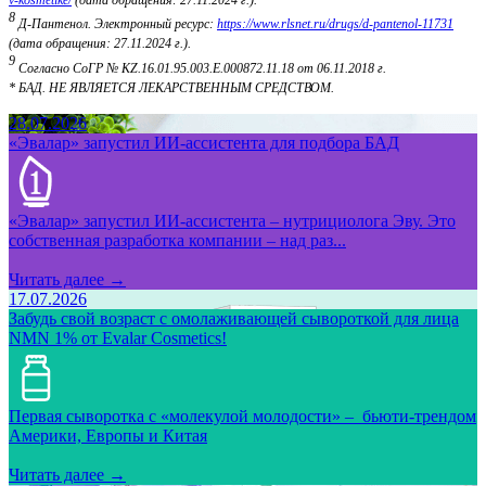
8
Д-Пантенол. Электронный ресурс:
https://www.rlsnet.ru/drugs/d-pantenol-11731
(дата обращения: 27.11.2024 г.).
9
Согласно СоГР № KZ.16.01.95.003.E.000872.11.18 от 06.11.2018 г.
* БАД. НЕ ЯВЛЯЕТСЯ ЛЕКАРСТВЕННЫМ СРЕДСТВОМ.
28.07.2026
«Эвалар» запустил ИИ-ассистента для подбора БАД
«Эвалар» запустил ИИ-ассистента – нутрициолога Эву. Это
собственная разработка компании – над раз...
Читать далее →
17.07.2026
Забудь свой возраст с омолаживающей сывороткой для лица
NMN 1% от Evalar Cosmetics!
Первая сыворотка с «молекулой молодости» – бьюти-трендом
Америки, Европы и Китая
Читать далее →