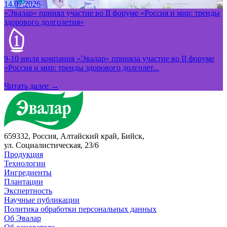
14.07.2026
«Эвалар» принял участие во II форуме «Россия и мир: тренды
здорового долголетия»
9-10 июля компания «Эвалар» приняла участие во II форуме
«Россия и мир: тренды здорового долголет...
Читать далее →
659332, Россия, Алтайский край, Бийск,
ул. Социалистическая, 23/6
Продукция
Технологии
Ингредиенты
Плантации
Экспертность
Научные публикации
Политика обработки персональных данных
Об Эвалар