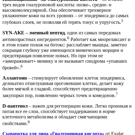
трех видов гиалуроновой кислоты: низко-, средне- и
высокомолекулярной. Она обеспечивает трехмерное
увлажнение кожи на всех уровнях – от эпидермиса до самых
5
глубоких слоев, не позволяя ей терять тонус и упругость.
SYN-AKE – змеиный пептид
, один из самых передовых
6
антивозрастных ингредиентов.
Работает как миорелаксант и
в этом плане похож на ботокс: расслабляет мышцы, заметно
сокращая глубину уже имеющихся мимических морщин и
предотвращая появление новых. Но при этом не
«замораживает» мимику и не вызывает синдрома «упавших
6
бровей».
Аллантоин
– стимулирует обновление клеток эпидермиса,
деликатно отшелушивая ороговевшие клетки, делает кожу
более мягкой и гладкой, способствует предотвращению
7
закупорки пор, появлению черных точек и комедонов.
D-пантенол
– важен для регенерации кожи. Легко проникая и
питая все ее слои, способствует поддержанию в норме
клеточного метаболизма и обладает смягчающими
8
свойствами.
Сыворотка для лица «Гиалуроновая кислота»
от Evalar