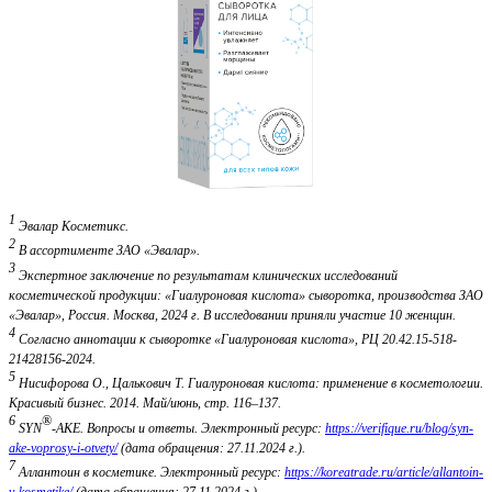
1
Эвалар Косметикс.
2
В ассортименте ЗАО «Эвалар».
3
Экспертное заключение по результатам клинических исследований
косметической продукции: «Гиалуроновая кислота» сыворотка, производства ЗАО
«Эвалар», Россия. Москва, 2024 г. В исследовании приняли участие 10 женщин.
4
Согласно аннотации к сыворотке «Гиалуроновая кислота», РЦ 20.42.15-518-
21428156-2024.
5
Нисифорова О., Цалькович Т. Гиалуроновая кислота: применение в косметологии.
Красивый бизнес. 2014. Май/июнь, стр. 116–137.
6
®
SYN
-AKE. Вопросы и ответы. Электронный ресурс:
https://verifique.ru/blog/syn-
ake-voprosy-i-otvety/
(дата обращения: 27.11.2024 г.).
7
Аллантоин в косметике. Электронный ресурс:
https://koreatrade.ru/article/allantoin-
v-kosmetike/
(дата обращения: 27.11.2024 г.).