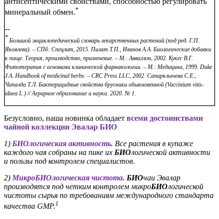
антисептическими свойствами, способностью регулировать
*
минеральный обмен.
--
*
Большой энциклопедический словарь лекарственных растений (под ред. Г.П.
Яковлева). – СПб: Спецлит, 2015. Пилат Т.П., Иванов А.А. Биологические добавки
к пище. Теория, производство, применение. – М.: Авваллон, 2002. Кукес В.Г.
Фитотерапия с основами клинической фармакологии. – М.: Медицина, 1999. Duke
J.A. Handbook of medicinal herbs. – CRC Press LLC, 2002. Сапарклычева С.Е.,
Чапалда Т.Л. Бактерицидные свойства брусники обыкновенной (Vaccinium vitis-
idaea L.) // Аграрное образование и наука. 2020. № 1.
Безусловно, наша новинка обладает
всеми достоинствами
чайной коллекции Эвалар БИО
1)
БИОлогическая активность.
Все растения в купаже
каждого чая собраны на пике их
БИО
логической активности
и пользы под контролем специалистов.
2)
МикроБИОлогическая чистота.
БИО
чаи Эвалар
производятся под четким контролем микро
БИО
логической
чистоты сырья по требованиям международного стандарта
1
качества
GMP
.