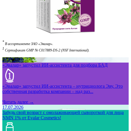
*
В ассортименте ЗАО «Эвалар».
1
Сертификат GMP № С017889-DS-2 (NSF International).
28.07.2026
«Эвалар» запустил ИИ-ассистента для подбора БАД
«Эвалар» запустил ИИ-ассистента – нутрициолога Эву. Это
собственная разработка компании – над раз...
Читать далее →
17.07.2026
Забудь свой возраст с омолаживающей сывороткой для лица
NMN 1% от Evalar Cosmetics!