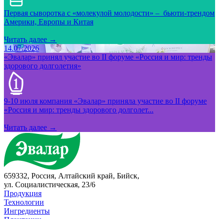
Первая сыворотка с «молекулой молодости» – бьюти-трендом
Америки, Европы и Китая
Читать далее →
14.07.2026
«Эвалар» принял участие во II форуме «Россия и мир: тренды
здорового долголетия»
9-10 июля компания «Эвалар» приняла участие во II форуме
«Россия и мир: тренды здорового долголет...
Читать далее →
659332, Россия, Алтайский край, Бийск,
ул. Социалистическая, 23/6
Продукция
Технологии
Ингредиенты