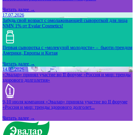
Читать далее →
17.07.2026
Забудь свой возраст с омолаживающей сывороткой для лица
NMN 1% от Evalar Cosmetics!
Первая сыворотка с «молекулой молодости» – бьюти-трендом
Америки, Европы и Китая
Читать далее →
14.07.2026
«Эвалар» принял участие во II форуме «Россия и мир: тренды
здорового долголетия»
9-10 июля компания «Эвалар» приняла участие во II форуме
«Россия и мир: тренды здорового долголет...
Читать далее →