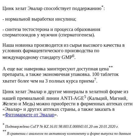
*
Цинк хелат Эвалар способствует поддержанию
:
- нормальной выработки инсулина;
- синтеза тестостерона и процесса образования
сперматозоидов у мужчин (сперматогенеза).
Наша новинка производится из сырья высокого качества в
условиях фармацевтического производства по
6
международному стандарту GMP
.
**
А еще вас наверняка заинтересуют доступная цена
препарата, а также экономичная упаковка. 100 таблеток
7
хватит более чем на 3 полных курса приема
.
Цинк хелат Эвалар и другие минералы в хелатной форме из
5
нашей премиальной линии ANTI-AGE
(Кальций, Магний,
Железо и Медь) можно приобрести в фирменных аптеках сети
«Эвалар» и других аптеках страны, а также заказать в
«
Фитомаркете от Эвалар
».
*
Подтверждено СоГР № KZ.16.01.98.003.Е.000043.01.20 от 20.01.2020 г.
**
В сравнении с аналогом по активному компоненту и форме выпуска по данным