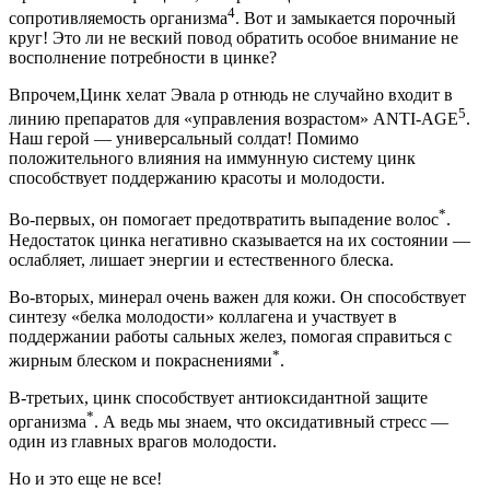
4
сопротивляемость организма
. Вот и замыкается порочный
круг! Это ли не веский повод обратить особое внимание не
восполнение потребности в цинке?
Впрочем,Цинк хелат Эвала р отнюдь не случайно входит в
5
линию препаратов для «управления возрастом» ANTI-AGE
.
Наш герой — универсальный солдат! Помимо
положительного влияния на иммунную систему цинк
способствует поддержанию красоты и молодости.
*
Во-первых, он помогает предотвратить выпадение волос
.
Недостаток цинка негативно сказывается на их состоянии —
ослабляет, лишает энергии и естественного блеска.
Во-вторых, минерал очень важен для кожи. Он способствует
синтезу «белка молодости» коллагена и участвует в
поддержании работы сальных желез, помогая справиться с
*
жирным блеском и покраснениями
.
В-третьих, цинк способствует антиоксидантной защите
*
организма
. А ведь мы знаем, что оксидативный стресс —
один из главных врагов молодости.
Но и это еще не все!