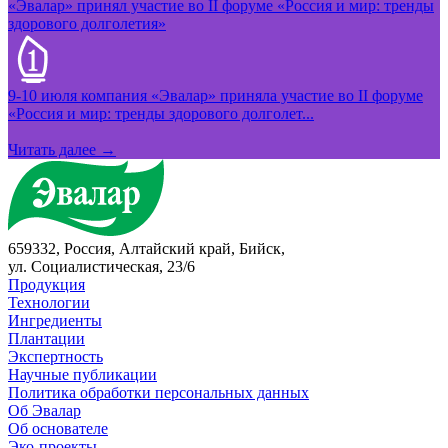
«Эвалар» принял участие во II форуме «Россия и мир: тренды
здорового долголетия»
9-10 июля компания «Эвалар» приняла участие во II форуме
«Россия и мир: тренды здорового долголет...
Читать далее →
659332, Россия, Алтайский край, Бийск,
ул. Социалистическая, 23/6
Продукция
Технологии
Ингредиенты
Плантации
Экспертность
Научные публикации
Политика обработки персональных данных
Об Эвалар
Об основателе
Эко-проекты