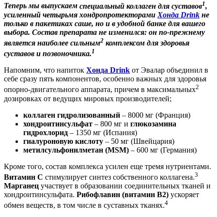
1
Теперь мы выпускаем
специальный коллаген для суставов
,
усиленный четырьмя хондропротекторами
Хонда Drink
не
только в пакетиках саше, но и в удобной банке для вашего
выбора. Состав препарата не изменился: он по-прежнему
2
является наиболее сильным
комплексом для здоровья
1
суставов и позвоночника.
Напомним, что напиток
Хонда Drink
от Эвалар объединил в
себе сразу пять компонентов, особенно важных для здоровья
2
опорно-двигательного аппарата, причем в максимальных
дозировках от ведущих мировых производителей;
коллаген гидролизованный
– 8000 мг (Франция)
хондроитинсульфат
– 800 мг и
глюкозамина
гидрохлорид
– 1350 мг (Испания)
гиалуроновую кислоту
– 50 мг (Швейцария)
метилсульфонилметан (MSM)
– 600 мг (Германия)
Кроме того, состав комплекса усилен еще тремя нутриентами.
3
Витамин С
стимулирует синтез собственного коллагена.
Марганец
участвует в образовании соединительных тканей и
хондроитинсульфата.
Рибофлавин (витамин В2)
ускоряет
4
обмен веществ, в том числе в суставных тканях.