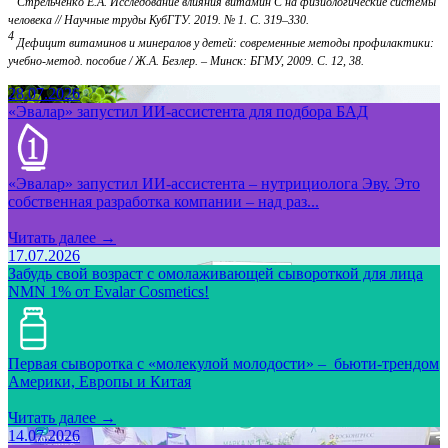
Стрельченко Е.А. Исследование влияния витамин С на физиологические системы
человека // Научные труды КубГТУ. 2019. № 1. С. 319–330.
4
Дефицит витаминов и минералов у детей: современные методы профилактики:
учебно-метод. пособие / Ж.А. Безлер. – Минск: БГМУ, 2009. С. 12, 38.
28.07.2026
«Эвалар» запустил ИИ-ассистента для подбора БАД
«Эвалар» запустил ИИ-ассистента – нутрициолога Эву. Это
собственная разработка компании – над раз...
Читать далее →
17.07.2026
Забудь свой возраст с омолаживающей сывороткой для лица
NMN 1% от Evalar Cosmetics!
Первая сыворотка с «молекулой молодости» – бьюти-трендом
Америки, Европы и Китая
Читать далее →
14.07.2026