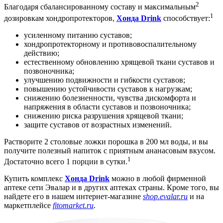
2
Благодаря сбалансированному составу и максимальным
1
дозировкам хондропротекторов,
Хонда Drink
способствует:
усиленному питанию суставов;
хондропротекторному и противовоспалительному
действию;
естественному обновлению хрящевой ткани суставов и
позвоночника;
улучшению подвижности и гибкости суставов;
повышению устойчивости суставов к нагрузкам;
снижению болезненности, чувства дискомфорта и
напряжения в области суставов и позвоночника;
снижению риска разрушения хрящевой ткани;
защите суставов от возрастных изменений.
Растворите 2 столовые ложки порошка в 200 мл воды, и вы
получите полезный напиток с приятным ананасовым вкусом.
1
Достаточно всего 1 порции в сутки.
Купить комплекс
Хонда Drink
можно в любой фирменной
аптеке сети Эвалар и в других аптеках страны. Кроме того, вы
найдете его в нашем интернет-магазине
shop.evalar.ru
и на
маркетплейсе
fitomarket.ru
.