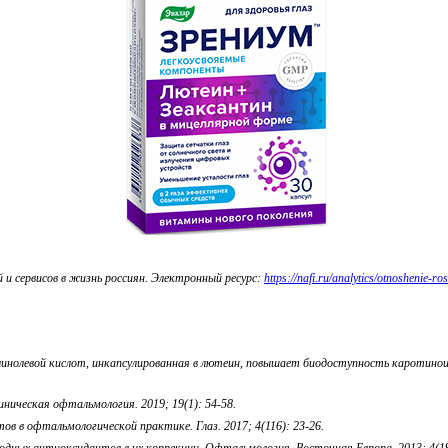
и сервисов в жизнь россиян. Электронный ресурс:
https://nafi.ru/analytics/otnoshenie-
линолевой кислот, инкапсулированная в лютеин, повышает биодоступность каротино
ическая офтальмология. 2019; 19(1): 54-58.
в в офтальмологической практике. Глаз. 2017; 4(116): 23-26.