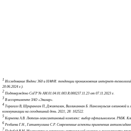
1
Исследование Яндекс 360 и НАФИ: тенденции проникновения интернет-технологий 
20.06.2024 г.).
2
Подтверждено СоГР № AM.01.04.01.003.R.000237.11.23 от 07.11.2023 г.
3
В ассортименте ЗАО «Эвалар».
4
Торагалл В, Шрирангам П, Джаяпалан, Валликаннан Б. Наноэмульсия олеиновой и 
коммуникации на сегодняшний день. 2021; 28: 102522.
5
Корнеева А.В. Лютеин-зеаксантиновый комплекс: выбор офтальмологов. РМЖ. Клин
6
Резбаева Г.Н., Гатиятуллина С.Р. Современные аспекты применения антиоксиданто
7