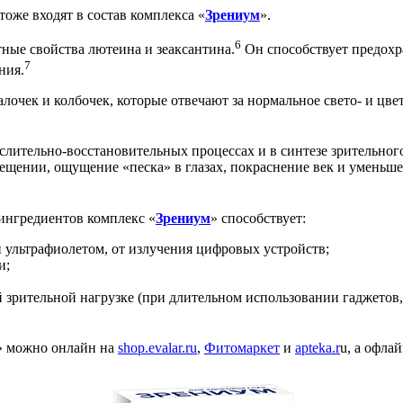
оже входят в состав комплекса «
Зрениум
».
6
ые свойства лютеина и зеаксантина.
Он способствует предохр
7
ния.
лочек и колбочек, которые отвечают за нормальное свето- и цв
ительно-восстановительных процессах и в синтезе зрительного
ещении, ощущение «песка» в глазах, покраснение век и уменьш
ингредиентов комплекс «
Зрениум
» способствует:
и ультрафиолетом, от излучения цифровых устройств;
и;
зрительной нагрузке (при длительном использовании гаджетов, 
» можно онлайн на
shop.evalar.ru
,
Фитомаркет
и
apteka.r
u, а офла