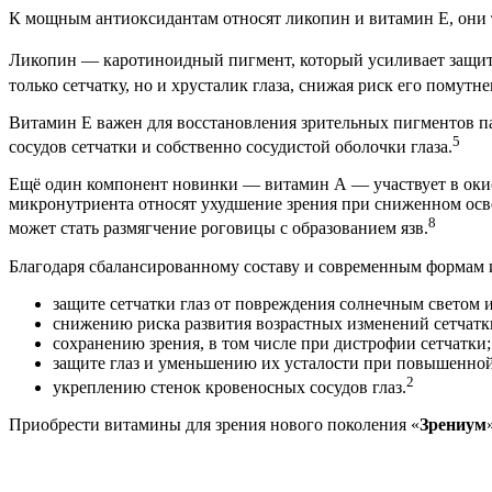
К мощным антиоксидантам относят ликопин и витамин Е, они т
Ликопин — каротиноидный пигмент, который усиливает защитн
только сетчатку, но и хрусталик глаза, снижая риск его помутне
Витамин Е важен для восстановления зрительных пигментов па
5
сосудов сетчатки и собственно сосудистой оболочки глаза.
Ещё один компонент новинки — витамин А — участвует в окисл
микронутриента относят ухудшение зрения при сниженном осв
8
может стать размягчение роговицы с образованием язв.
Благодаря сбалансированному составу и современным формам 
защите сетчатки глаз от повреждения солнечным светом 
снижению риска развития возрастных изменений сетчатк
сохранению зрения, в том числе при дистрофии сетчатки;
защите глаз и уменьшению их усталости при повышенной 
2
укреплению стенок кровеносных сосудов глаз.
Приобрести витамины для зрения нового поколения «
Зрениум