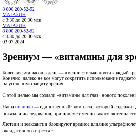
8 800 200-52-52
МАГАЗИН
c 3:30 до 20:30 мск
МАГАЗИН
8 800 200-52-52
c 3:30 до 20:30 мск
03.07.2024
Зрениум — «витамины для зр
Более восьми часов в день — именно столько почти каждый тре
Конечно, далеко не все могут сократить использование гадже
на усиленную защиту зрения.
С этой целью мы создали «витамины для глаз» нового поколен
3
Наша
новинка
— единственный
комплекс, который содержит 
показали исследования, при приёме именно такого лютеина его 
Лютеин и зеаксантин блокируют вредное влияние ультрафиол
5
оксидативного стресса.