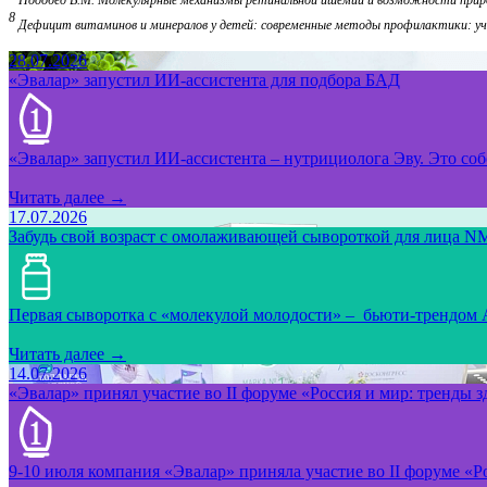
Подобед В.М. Молекулярные механизмы ретинальной ишемии и возможности природ
8
Дефицит витаминов и минералов у детей: современные методы профилактики: учебн
28.07.2026
«Эвалар» запустил ИИ-ассистента для подбора БАД
«Эвалар» запустил ИИ-ассистента – нутрициолога Эву. Это собс
Читать далее →
17.07.2026
Забудь свой возраст с омолаживающей сывороткой для лица NM
Первая сыворотка с «молекулой молодости» – бьюти-трендом
Читать далее →
14.07.2026
«Эвалар» принял участие во II форуме «Россия и мир: тренды 
9-10 июля компания «Эвалар» приняла участие во II форуме «Ро