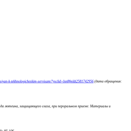
rossiyan-k-tekhnologicheskim-servisam/?ysclid=lxn8fmldt2581742956
(дата обращения:
ида лютеина, защищающего глаза, при пероральном приеме. Материалы и