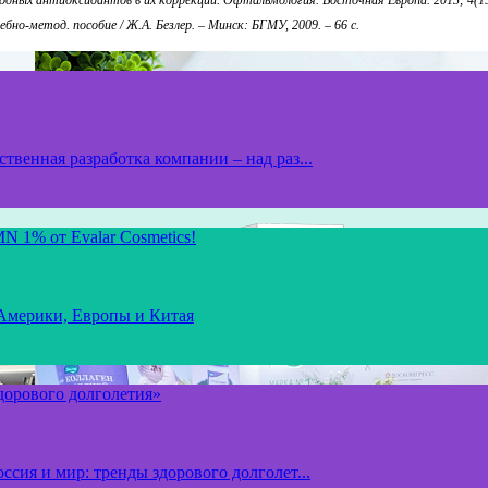
ных антиоксидантов в их коррекции. Офтальмология. Восточная Европа. 2013; 4(19)
о-метод. пособие / Ж.А. Безлер. – Минск: БГМУ, 2009. – 66 с.
твенная разработка компании – над раз...
N 1% от Evalar Cosmetics!
 Америки, Европы и Китая
здорового долголетия»
ссия и мир: тренды здорового долголет...