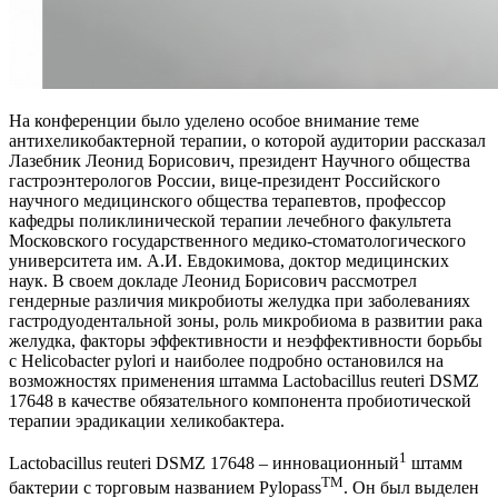
На конференции было уделено особое внимание теме
антихеликобактерной терапии, о которой аудитории рассказал
Лазебник Леонид Борисович, президент Научного общества
гастроэнтерологов России, вице-президент Российского
научного медицинского общества терапевтов, профессор
кафедры поликлинической терапии лечебного факультета
Московского государственного медико-стоматологического
университета им. А.И. Евдокимова, доктор медицинских
наук.
В своем докладе Леонид Борисович рассмотрел
гендерные различия микробиоты желудка при заболеваниях
гастродуодентальной зоны, роль микробиома в развитии рака
желудка, факторы эффективности и неэффективности борьбы
с Helicobacter pylori и наиболее подробно остановился на
возможностях применения штамма Lactobacillus reuteri DSMZ
17648 в качестве обязательного компонента пробиотической
терапии эрадикации хеликобактера.
1
Lactobacillus reuteri DSMZ 17648 – инновационный
штамм
ТМ
бактерии с торговым названием Pylopass
. Он был выделен