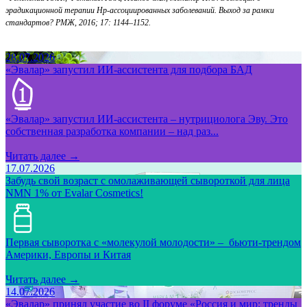
эрадикационной терапии Нр-ассоциированных заболеваний. Выход за рамки
стандартов? РМЖ, 2016; 17: 1144–1152.
28.07.2026
«Эвалар» запустил ИИ-ассистента для подбора БАД
«Эвалар» запустил ИИ-ассистента – нутрициолога Эву. Это
собственная разработка компании – над раз...
Читать далее →
17.07.2026
Забудь свой возраст с омолаживающей сывороткой для лица
NMN 1% от Evalar Cosmetics!
Первая сыворотка с «молекулой молодости» – бьюти-трендом
Америки, Европы и Китая
Читать далее →
14.07.2026
«Эвалар» принял участие во II форуме «Россия и мир: тренды