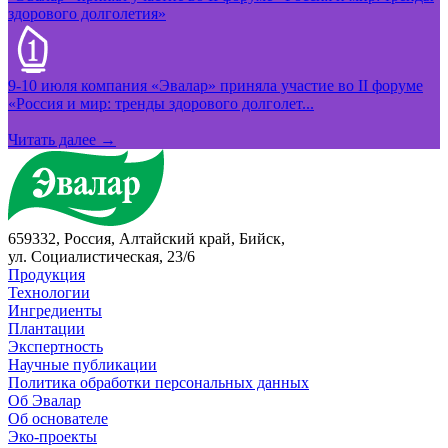
здорового долголетия»
9-10 июля компания «Эвалар» приняла участие во II форуме
«Россия и мир: тренды здорового долголет...
Читать далее →
659332, Россия, Алтайский край, Бийск,
ул. Социалистическая, 23/6
Продукция
Технологии
Ингредиенты
Плантации
Экспертность
Научные публикации
Политика обработки персональных данных
Об Эвалар
Об основателе
Эко-проекты