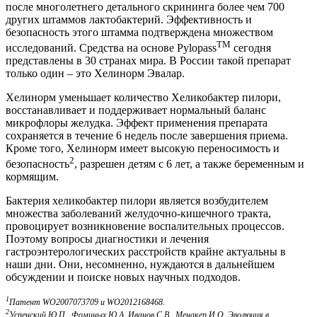
после многолетнего детального скрининга более чем 700
других штаммов лактобактерий. Эффективность и
безопасность этого штамма подтверждена множеством
TM
исследований.
Средства на основе Pylopass
сегодня
представлены в 30 странах мира. В России такой препарат
только один – это Хелинорм Эвалар.
Хелинорм уменьшает количество Хеликобактер пилори,
восстанавливает и поддерживает нормальный баланс
микрофлоры желудка. Эффект применения препарата
сохраняется в течение 6 недель после завершения приема.
Кроме того,
Хелинорм
имеет высокую переносимость и
2
безопасность
, разрешен детям с 6 лет, а также беременным и
кормящим.
Бактерия хеликобактер пилори является возбудителем
множества заболеваний желудочно-кишечного тракта,
провоцирует возникновение воспалительных процессов.
Поэтому вопросы диагностики и лечения
гастроэнтерологических расстройств крайне актуальны в
наши дни. Они, несомненно, нуждаются в дальнейшем
обсуждении и поиске новых научных подходов.
1
Патент WO2007073709 и WO2012168468.
2
Успенский Ю.П., Фоминых Ю.А, Иванов С.В., Менакер И.О. Эволюция в