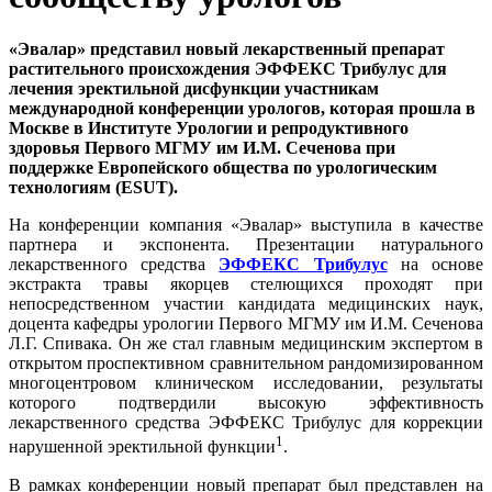
«Эвалар» представил новый лекарственный препарат
растительного происхождения ЭФФЕКС Трибулус для
лечения эректильной дисфункции участникам
международной конференции урологов, которая прошла в
Москве в Институте Урологии и репродуктивного
здоровья Первого МГМУ им И.М. Сеченова при
поддержке Европейского общества по урологическим
технологиям (ESUT).
На конференции компания «Эвалар» выступила в качестве
партнера и экспонента. Презентации натурального
лекарственного средства
ЭФФЕКС Трибулус
на основе
экстракта травы якорцев стелющихся проходят при
непосредственном участии кандидата медицинских наук,
доцента кафедры урологии Первого МГМУ им И.М. Сеченова
Л.Г. Спивака. Он же стал главным медицинским экспертом в
открытом проспективном сравнительном рандомизированном
многоцентровом клиническом исследовании, результаты
которого подтвердили высокую эффективность
лекарственного средства ЭФФЕКС Трибулус для коррекции
1
нарушенной эректильной функции
.
В рамках конференции новый препарат был представлен на