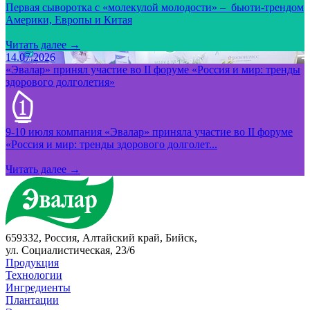
Первая сыворотка с «молекулой молодости» – бьюти-трендом
Америки, Европы и Китая
Читать далее →
14.07.2026
«Эвалар» принял участие во II форуме «Россия и мир: тренды
здорового долголетия»
9-10 июля компания «Эвалар» приняла участие во II форуме
«Россия и мир: тренды здорового долголет...
Читать далее →
659332, Россия, Алтайский край, Бийск,
ул. Социалистическая, 23/6
Продукция
Технологии
Ингредиенты
Плантации