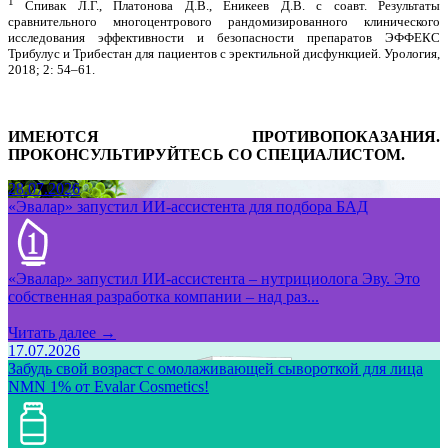
1
Спивак Л.Г., Платонова Д.В., Еникеев Д.В. с соавт. Результаты
сравнительного многоцентрового рандомизированного клинического
исследования эффективности и безопасности препаратов ЭФФЕКС
Трибулус и Трибестан для пациентов с эректильной дисфункцией. Урология,
2018; 2: 54–61.
ИМЕЮТСЯ ПРОТИВОПОКАЗАНИЯ.
ПРОКОНСУЛЬТИРУЙТЕСЬ СО СПЕЦИАЛИСТОМ.
28.07.2026
«Эвалар» запустил ИИ-ассистента для подбора БАД
«Эвалар» запустил ИИ-ассистента – нутрициолога Эву. Это
собственная разработка компании – над раз...
Читать далее →
17.07.2026
Забудь свой возраст с омолаживающей сывороткой для лица
NMN 1% от Evalar Cosmetics!