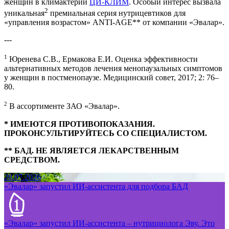
женщин в климактерии
ЦИ-КЛИМ
. Особый интерес вызвала
2
уникальная
премиальная серия нутрицевтиков для
«управления возрастом» ANTI-AGE** от компании «Эвалар».
---
1
Юренева С.В., Ермакова Е.И. Оценка эффективности
альтернативных методов лечения менопаузальных симптомов
у женщин в постменопаузе. Медицинский совет, 2017; 2: 76–
80.
2
В ассортименте ЗАО «Эвалар».
* ИМЕЮТСЯ ПРОТИВОПОКАЗАНИЯ.
ПРОКОНСУЛЬТИРУЙТЕСЬ СО СПЕЦИАЛИСТОМ.
** БАД. НЕ ЯВЛЯЕТСЯ ЛЕКАРСТВЕННЫМ
СРЕДСТВОМ.
28.07.2026
«Эвалар» запустил ИИ-ассистента для подбора БАД
«Эвалар» запустил ИИ-ассистента – нутрициолога Эву. Это