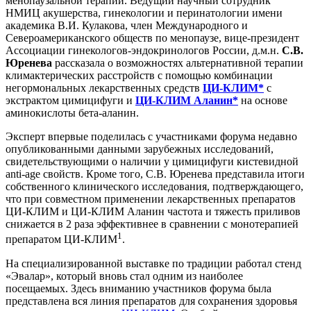
менопаузальной терапии. Ведущий научный сотрудник
НМИЦ акушерства, гинекологии и перинатологии имени
академика В.И. Кулакова, член Международного и
Североамериканского обществ по менопаузе, вице-президент
Ассоциации гинекологов-эндокринологов России, д.м.н.
С.В.
Юренева
рассказала о возможностях альтернативной терапии
климактерических расстройств с помощью комбинации
негормональных лекарственных средств
ЦИ-КЛИМ*
с
экстрактом цимицифуги и
ЦИ-КЛИМ Аланин
*
на основе
аминокислоты бета-аланин.
Эксперт впервые поделилась с участниками форума недавно
опубликованными данными зарубежных исследований,
свидетельствующими о наличии у цимицифуги кистевидной
anti-age свойств. Кроме того, С.В. Юренева представила итоги
собственного клинического исследования, подтверждающего,
что при совместном применении лекарственных препаратов
ЦИ-КЛИМ и ЦИ-КЛИМ Аланин частота и тяжесть приливов
снижается в 2 раза эффективнее в сравнении с монотерапией
1
препаратом ЦИ-КЛИМ
.
На специализированной выставке по традиции работал стенд
«Эвалар», который вновь стал одним из наиболее
посещаемых. Здесь вниманию участников форума была
представлена вся линия препаратов для сохранения здоровья