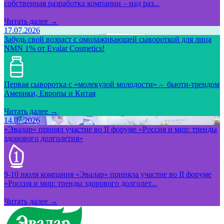
собственная разработка компании – над раз...
Читать далее →
17.07.2026
Забудь свой возраст с омолаживающей сывороткой для лица
NMN 1% от Evalar Cosmetics!
Первая сыворотка с «молекулой молодости» – бьюти-трендом
Америки, Европы и Китая
Читать далее →
14.07.2026
«Эвалар» принял участие во II форуме «Россия и мир: тренды
здорового долголетия»
9-10 июля компания «Эвалар» приняла участие во II форуме
«Россия и мир: тренды здорового долголет...
Читать далее →