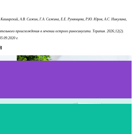
Каширский, А.В. Сажин, Г.А. Сажина, Е.Е. Румянцева, Р.Ю. Юров, А.С. Никулина,
ительного происхождения в лечении острого риносинусита. Терапия. 2026;12(2).
.09.2020 г.
Я