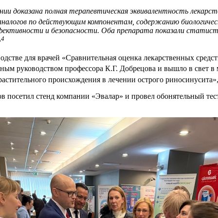
ании доказана полная терапевтическая эквивалентность лекарс
 аналогов по действующим компонентам, содержанию биологиче
фективности и безопасности. Оба препарата показали статист
,4
одстве для врачей «Сравнительная оценка лекарственных средст
ым руководством профессора К.Г. Добрецова и вышло в свет в м
 растительного происхождения в лечении острого риносинусита»
цов посетил стенд компании «Эвалар» и провел обонятельный те