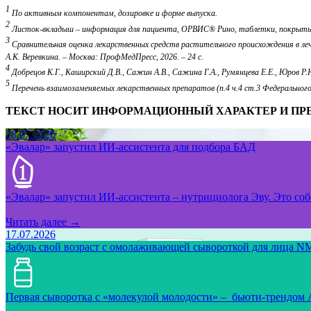
1
По активным компонентам, дозировке и форме выпуска.
2
Листок-вкладыш – информация для пациента, ОРВИС® Рино, таблетки, покрытые 
3
Сравнительная оценка лекарственных средств растительного происхождения в лечен
А.К. Веревкина. – Москва: ПрофМедПресс, 2026. – 24 с.
4
Добрецов К.Г., Каширский Д.В., Сажин А.В., Сажина Г.А., Румянцева Е.Е., Юров Р.
5
Перечень взаимозаменяемых лекарственных препаратов (п.4 ч.4 ст.3 Федеральног
ТЕКСТ НОСИТ ИНФОРМАЦИОННЫЙ ХАРАКТЕР И ПР
28.07.2026
«Эвалар» запустил ИИ-ассистента для подбора БАД
«Эвалар» запустил ИИ-ассистента – нутрициолога Эву. Это собс
Читать далее →
17.07.2026
Забудь свой возраст с омолаживающей сывороткой для лица NM
Первая сыворотка с «молекулой молодости» – бьюти-трендом