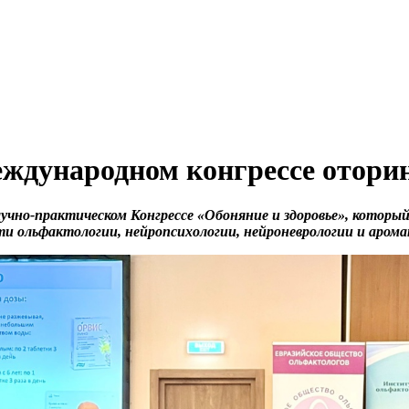
еждународном конгрессе отори
учно-практическом Конгрессе «Обоняние и здоровье», который
сти ольфактологии, нейропсихологии, нейроневрологии и аром