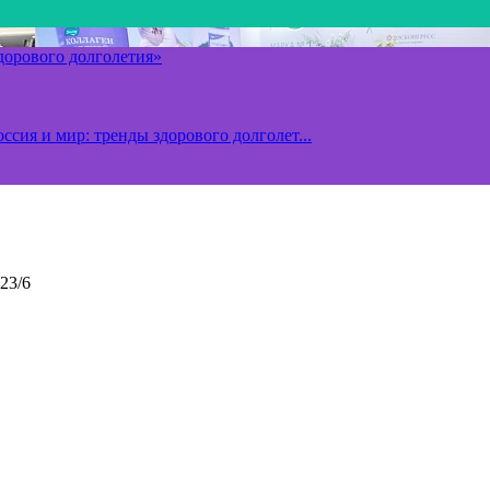
здорового долголетия»
ссия и мир: тренды здорового долголет...
23/6