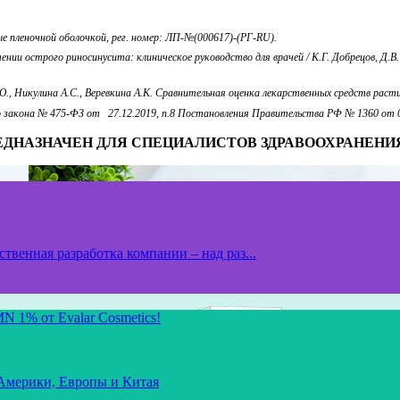
пленочной оболочкой, рег. номер: ЛП-№(000617)-(РГ-RU).
ии острого риносинусита: клиническое руководство для врачей / К.Г. Добрецов, Д.В. 
Ю., Никулина А.С., Веревкина А.К. Сравнительная оценка лекарственных средств раст
о закона № 475-ФЗ от 27.12.2019, п.8 Постановления Правительства РФ № 1360 от 05
ЕДНАЗНАЧЕН ДЛЯ СПЕЦИАЛИСТОВ ЗДРАВООХРАНЕНИ
твенная разработка компании – над раз...
N 1% от Evalar Cosmetics!
 Америки, Европы и Китая