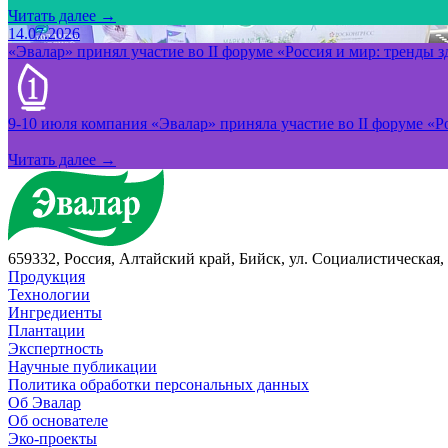
Читать далее →
14.07.2026
«Эвалар» принял участие во II форуме «Россия и мир: тренды 
9-10 июля компания «Эвалар» приняла участие во II форуме «Ро
Читать далее →
659332, Россия, Алтайский край, Бийск, ул. Социалистическая, 
Продукция
Технологии
Ингредиенты
Плантации
Экспертность
Научные публикации
Политика обработки персональных данных
Об Эвалар
Об основателе
Эко-проекты