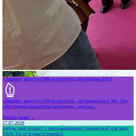
28.07.2026
«Эвалар» запустил ИИ-ассистента для подбора БАД
«Эвалар» запустил ИИ-ассистента – нутрициолога Эву. Это
собственная разработка компании – над раз...
Читать далее →
17.07.2026
Забудь свой возраст с омолаживающей сывороткой для лица
NMN 1% от Evalar Cosmetics!