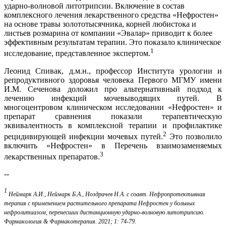
ударно-волновой литотрипсии. Включение в состав
комплексного лечения лекарственного средства «Нефростен»
на основе травы золототысячника, корней любистока и
листьев розмарина от компании «Эвалар» приводит к более
эффективным результатам терапии. Это показало клиническое
1
исследование, представленное экспертом.
Леонид Спивак, д.м.н., профессор Института урологии и
репродуктивного здоровья человека Первого МГМУ имени
И.М. Сеченова доложил про альтернативный подход к
лечению инфекций мочевыводящих путей. В
многоцентровом клиническом исследовании «Нефростен» и
препарат сравнения показали терапевтическую
эквивалентность в комплексной терапии и профилактике
2
рецидивирующей инфекции мочевых путей.
Это позволило
включить «Нефростен» в Перечень взаимозаменяемых
3
лекарственных препаратов.
--
1
Неймарк А.И., Неймарк Б.А., Ноздрачев Н.А. с соавт. Нефропротективная
терапия с применением растительного препарата Нефростен у больных
нефролитиазом, перенесших дистанционную ударно-волновую литотрипсию.
Фармакология & Фармакотерапия. 2021; 1: 74-79.