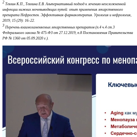
2
Тевлин К.П., Тевлина Е.В. Альтернативный подход к лечению неосложненной
инфекции нижних мочевыводящих путей: опыт применения лекарственного
препарата Нефростен. Эффективная фармакотерапия. Урология и нефрология,
2019; 15 (29): 16–22.
3
Перечень взаимозаменяемых лекарственных препаратов (п.4 ч.4 ст.3
Федерального закона № 475-ФЗ от 27.12.2019, п.8 Постановления Правительства
РФ № 1360 от 05.09.2020 г.).