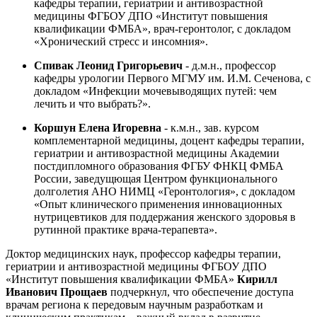
кафедры терапии, гериатрии и антивозрастной
медицины ФГБОУ ДПО «Институт повышения
квалификации ФМБА», врач-геронтолог, с докладом
«Хронический стресс и инсомния».
Спивак Леонид Григорьевич
- д.м.н., профессор
кафедры урологии Первого МГМУ им. И.М. Сеченова, с
докладом «Инфекции мочевыводящих путей: чем
лечить и что выбрать?».
Коршун Елена Игоревна
- к.м.н., зав. курсом
комплементарной медицины, доцент кафедры терапии,
гериатрии и антивозрастной медицины Академии
постдипломного образования ФГБУ ФНКЦ ФМБА
России, заведущющая Центром функционального
долголетия АНО НИМЦ «Геронтология», с докладом
«Опыт клинического применения инновационных
нутрицевтиков для поддержания женского здоровья в
рутинной практике врача-терапевта».
Доктор медицинских наук, профессор кафедры терапии,
гериатрии и антивозрастной медицины ФГБОУ ДПО
«Институт повышения квалификации ФМБА»
Кирилл
Иванович Прощаев
подчеркнул, что обеспечение доступа
врачам региона к передовым научным разработкам и