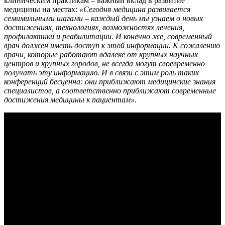
клиническим практикам – важный вклад в развитие
медицины на местах:
«
Сегодня медицина развивается
семимильными шагами – каждый день мы узнаем о новых
достижениях, технологиях, возможностях лечения,
профилактики и реабилитации. И конечно же, современный
врач должен иметь доступ к этой информации. К сожалению
врачи, которые работают вдалеке от крупных научных
центров и крупных городов, не всегда могут своевременно
получать эту информацию. И в связи с этим роль таких
конференций бесценна: они приближают медицинские знания
специалистов, а соответственно приближают современные
достижения медицины к пациентам».