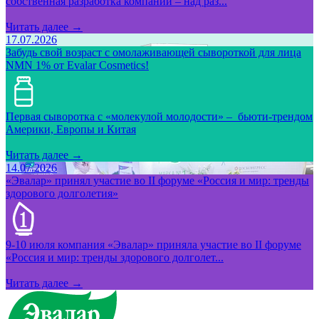
собственная разработка компании – над раз...
Читать далее →
17.07.2026
Забудь свой возраст с омолаживающей сывороткой для лица
NMN 1% от Evalar Cosmetics!
Первая сыворотка с «молекулой молодости» – бьюти-трендом
Америки, Европы и Китая
Читать далее →
14.07.2026
«Эвалар» принял участие во II форуме «Россия и мир: тренды
здорового долголетия»
9-10 июля компания «Эвалар» приняла участие во II форуме
«Россия и мир: тренды здорового долголет...
Читать далее →