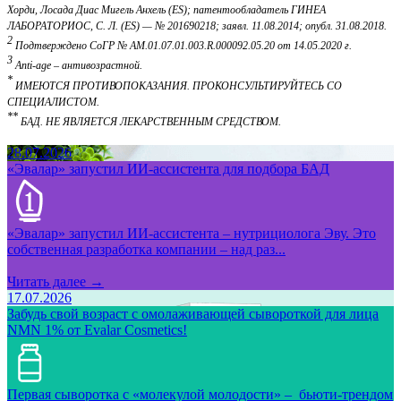
Хорди, Лосада Диас Мигель Анхель (ES); патентообладатель ГИНЕА
ЛАБОРАТОРИОС, С. Л. (ES) — № 201690218; заявл. 11.08.2014; опубл. 31.08.2018.
2
Подтверждено СоГР № AM.01.07.01.003.R.000092.05.20 от 14.05.2020 г.
3
Anti-age – антивозрастной.
*
ИМЕЮТСЯ ПРОТИВОПОКАЗАНИЯ. ПРОКОНСУЛЬТИРУЙТЕСЬ СО
СПЕЦИАЛИСТОМ.
**
БАД. НЕ ЯВЛЯЕТСЯ ЛЕКАРСТВЕННЫМ СРЕДСТВОМ.
28.07.2026
«Эвалар» запустил ИИ-ассистента для подбора БАД
«Эвалар» запустил ИИ-ассистента – нутрициолога Эву. Это
собственная разработка компании – над раз...
Читать далее →
17.07.2026
Забудь свой возраст с омолаживающей сывороткой для лица
NMN 1% от Evalar Cosmetics!
Первая сыворотка с «молекулой молодости» – бьюти-трендом