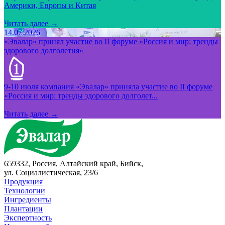
Америки, Европы и Китая
Читать далее →
14.07.2026
«Эвалар» принял участие во II форуме «Россия и мир: тренды
здорового долголетия»
9-10 июля компания «Эвалар» приняла участие во II форуме
«Россия и мир: тренды здорового долголет...
Читать далее →
659332, Россия, Алтайский край, Бийск,
ул. Социалистическая, 23/6
Продукция
Технологии
Ингредиенты
Плантации
Экспертность