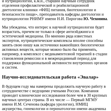
и нутрициологии, к.м.н., старший научный сотрудник
отделения профилактической и реабилитационной
диетологии клиники «ФИЦ питания, биотехнологии и
безопасности пищи», преподаватель кафедры диетологии и
нутрициологии РНИМУ имени Н.И. Пирогова
Ю. Чехонина
.
Мы убеждены, что интерес к научной нутрициологии будет
возрастать, причем не только в сфере антиэйджинга и
эстетической медицины. По мнению ряда известных
экспертов, нутрицевтические комплексы вполне способны
занять свою нишу как источники важнейших биологически
активных веществ, которые можно было бы применять,
например, в комплексе с медикаментозной терапией в стадии
становления ремиссии и в межрецидивный период для
поддержки функциональной активности внутренних органов
и систем.
Научно-исследовательская работа «Эвалар»
В будущем году мы намерены продолжить научную работу в
сотрудничестве с ведущими учеными России. Компания
проводит клинические исследования более чем в 30 крупных
научных центрах страны. В их числе — Первый МГМУ
имени И.М. Сеченова (кафедра урологии), НМИЦ
акушерства, гинекологии и перинатологии имени академика