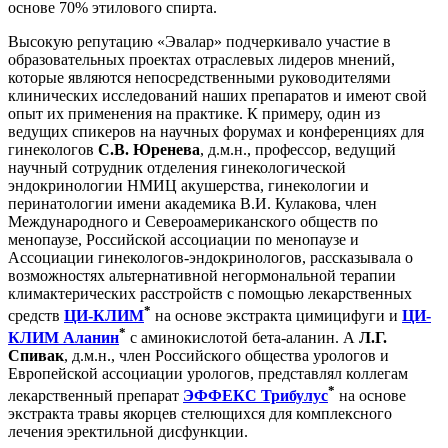
основе 70% этилового спирта.
Высокую репутацию «Эвалар» подчеркивало участие в
образовательных проектах отраслевых лидеров мнений,
которые являются непосредственными руководителями
клинических исследований наших препаратов и имеют свой
опыт их применения на практике. К примеру, один из
ведущих спикеров на научных форумах и конференциях для
гинекологов
С.В. Юренева
, д.м.н., профессор, ведущий
научный сотрудник отделения гинекологической
эндокринологии НМИЦ акушерства, гинекологии и
перинатологии имени академика В.И. Кулакова, член
Международного и Североамериканского обществ по
менопаузе, Российской ассоциации по менопаузе и
Ассоциации гинекологов-эндокринологов, рассказывала о
возможностях альтернативной негормональной терапии
климактерических расстройств c помощью лекарственных
*
средств
ЦИ-КЛИМ
на основе экстракта цимицифуги и
ЦИ-
*
КЛИМ Аланин
с аминокислотой бета-аланин. А
Л.Г.
Спивак
, д.м.н., член Российского общества урологов и
Европейской ассоциации урологов, представлял коллегам
*
лекарственный препарат
ЭФФЕКС Трибулус
на основе
экстракта травы якорцев стелющихся для комплексного
лечения эректильной дисфункции.