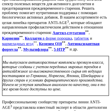
спектр полезных веществ для активного долголетия и
предотвращения преждевременного старения. Решить
проблему помогает нутритивная поддержка с помощью
биологически активных добавок. В нашем ассортименте есть
3
целая линейка препаратов ANTI-AGE
, которые обладают
направленным профилактическим действием в отношении
**
преждевременного старения:
Ацетил-глутатион
,
**
Карнозин
,
Коллаген
в форме порошка
,
таблеток
и
**
**
мармеладных ягод
,
Коэнзим Q10
,
Антиоксидантная
**
**
**
формула
,
Мультифлора
,
5-НТР
и др.
Мы выпускаем антивозрастные комплексы премиум-класса,
которые созданы с учетом передовых мировых трендов в
антиэйджинге из высококачественного сырья от ведущих
поставщиков из Германии, Норвегии, Японии, Швейцарии и
других стран в условиях фармацевтического производства.
Ничем не уступая западным аналогам по качеству, они в то
же время более доступны по цене.
Профессиональному сообществу препараты линии ANTI-
3
AGE
представляла известный эксперт в области диетологии