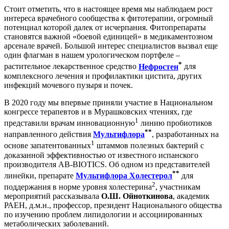
Стоит отметить, что в настоящее время мы наблюдаем рост
интереса врачебного сообщества к фитотерапии, огромный
потенциал которой далек от исчерпания. Фитопрепараты
становятся важной «боевой единицей» в медикаментозном
арсенале врачей. Большой интерес специалистов вызвал еще
один флагман в нашем урологическом портфеле –
*
растительное лекарственное средство
Нефростен
для
комплексного лечения и профилактики цистита, других
инфекций мочевого пузыря и почек.
В 2020 году мы впервые приняли участие в Национальном
конгрессе терапевтов и в Мурашковских чтениях, где
1
представили врачам инновационную
линию пробиотиков
**
направленного действия
Мультифлора
, разработанных на
1
основе запатентованных
штаммов полезных бактерий с
доказанной эффективностью от известного испанского
производителя AB-BIOTICS. Об одном из представителей
**
линейки, препарате
Мультифлора Холестерол
для
2
поддержания в норме уровня холестерина
, участникам
мероприятий рассказывала
О.Ш. Ойноткинова
, академик
РАЕН, д.м.н., профессор, президент Национального общества
по изучению проблем липидологии и ассоциированных
метаболических заболеваний.