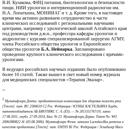
В.И. Кулакова, ФИЦ питания, биотехнологии и безопасности
пищи, НИИ урологии и интервенционной радиологии им.
Н.А. Лопаткина, МОНИИАГ и т. д. Кроме того, в настоящее
время мы активно развиваем сотрудничество в части
клинических исследований с региональными научными
центрами, например с урологической школой Алтайского края
под руководством д.м.н., профессора кафедры урологии и
андрологии с курсами специализированной хирургии АГМУ,
члена Российского общества урологов и Европейского
общества урологов
Б.А. Неймарка
. Запланировано
проведение крупного клинического исследования с врачами-
урологами.
В ведущих российских научных изданиях было опубликовано
более 10 статей. Также вышел в свет новый номер журнала
для медицинских специалистов «Терапия Эвалар».
--
1
Мультифлора Дента: пробиотическая композиция для здоровья полости рта
[Текст]: пат. RU 2584610 С2 Рос. Федерация / КУНЬЕ КАСТЕЛЬЯНА Хорди;
патентообладатель АБ-БИОТИКС С. А. (ES). — № 2013111767/10; заявл.
17.08.2011; опубл. 27.09.2014, Бюл. № 23. Мультифлора Дерма: Patent No. WO
2006/080822 Al. (03.08.2006). Мультифлора Феми: штамм Lactobacillus pentosus в
качестве пробиотика [Текст]: пат. 030595 В1 Рос. Федерация / Эспадалер Масо